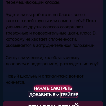
перемешивающий классы.
Будете ли вы работать на благо своего
класса, своей группы или самого себя? Пока
ученики из других классов совершают
тревожные и подозрительные шаги, класс D,
которому не хватает сплочённости,
оказывается в затруднительном положении.
Смогут ли ученики, колеблясь между
доверием и подозрением, разглядеть истину?
Новый школьный апокалипсис вот-вот
начнётся.
НАЧАТЬ СМОТРЕТЬ
ДОБАВИТЬ В
ТРЕЙЛЕР