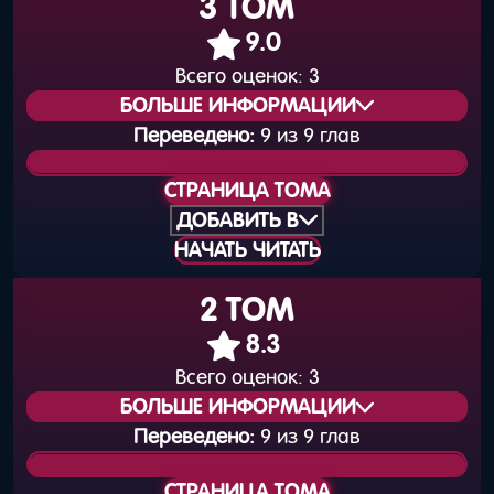
3 ТОМ
9.0
Всего оценок:
3
БОЛЬШЕ ИНФОРМАЦИИ
Переведено:
9 из 9 глав
Статус издания:
Вышел
СТРАНИЦА ТОМА
Общая нумерация:
3
ДОБАВИТЬ В
НАЧАТЬ ЧИТАТЬ
Дата выхода
25 января 2016 года
(книга):
2 ТОМ
Дата выхода
8.3
31 января 2016 года
(цифра):
Всего оценок:
3
БОЛЬШЕ ИНФОРМАЦИИ
Объём тома:
9
Переведено:
9 из 9 глав
Статус издания:
Вышел
ISBN книги:
978-4-0406-8008-8
СТРАНИЦА ТОМА