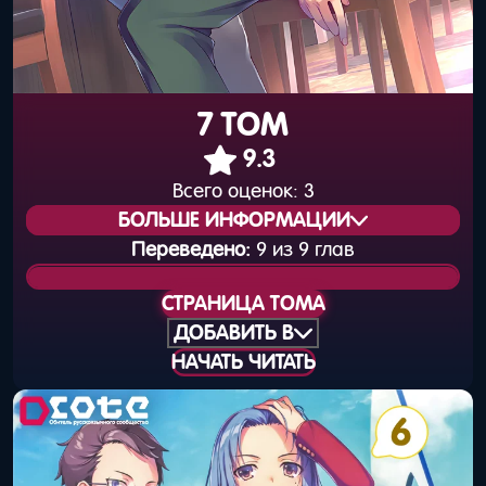
7 ТОМ
9.3
Всего оценок:
3
БОЛЬШЕ ИНФОРМАЦИИ
Переведено:
9 из 9 глав
Статус издания:
Вышел
СТРАНИЦА ТОМА
Общая нумерация:
8
ДОБАВИТЬ В
НАЧАТЬ ЧИТАТЬ
Дата выхода
25 октября 2017
(книга):
года
Дата выхода
31 октября 2017
(цифра):
года