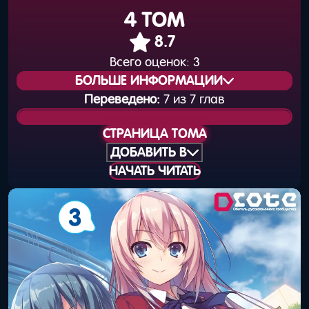
4 ТОМ
8.7
Всего оценок:
3
БОЛЬШЕ ИНФОРМАЦИИ
Переведено:
7 из 7 глав
Статус издания:
Вышел
СТРАНИЦА ТОМА
Общая нумерация:
4
ДОБАВИТЬ В
НАЧАТЬ ЧИТАТЬ
Дата выхода
25 мая 2016 года
(книга):
Дата выхода
31 мая 2016 года
(цифра):
Объём тома:
7