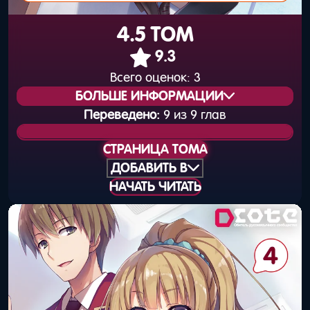
4.5 ТОМ
9.3
Всего оценок:
3
БОЛЬШЕ ИНФОРМАЦИИ
Переведено:
9 из 9 глав
Статус издания:
Вышел
СТРАНИЦА ТОМА
Общая нумерация:
5
ДОБАВИТЬ В
НАЧАТЬ ЧИТАТЬ
Дата выхода
23 сентября 2016
(книга):
года
Дата выхода
30 сентября 2016
(цифра):
года
Объём тома:
9