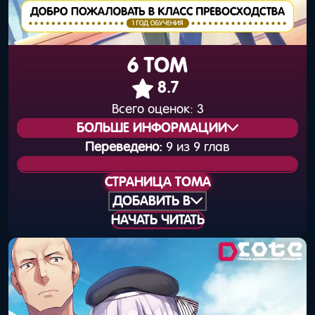
6 ТОМ
8.7
Всего оценок:
3
БОЛЬШЕ ИНФОРМАЦИИ
Переведено:
9 из 9 глав
Статус издания:
Вышел
СТРАНИЦА ТОМА
Общая нумерация:
7
ДОБАВИТЬ В
НАЧАТЬ ЧИТАТЬ
Дата выхода
25 мая 2017 года
(книга):
Дата выхода
31 мая 2017 года
(цифра):