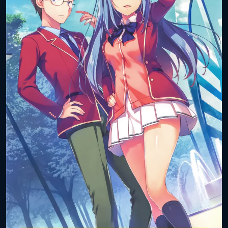
Объём тома:
9
ISBN книги:
978-4-04-069458-0