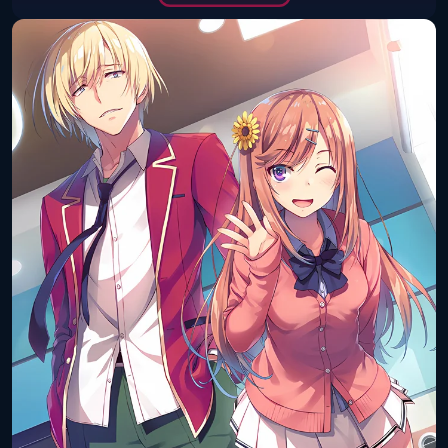
Дата выхода
25 мая 2019 года
(книга):
Дата выхода
31 мая 2019 года
(цифра):
Объём тома:
12
ISBN книги:
978-4-04-065739-4