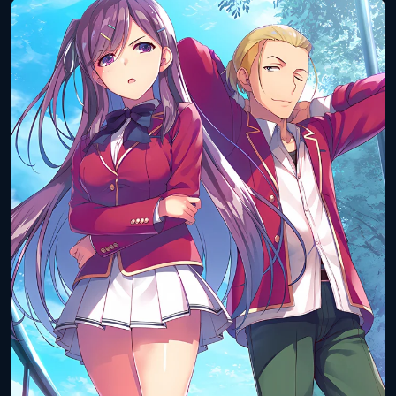
(книга):
Дата выхода
31 января 2019 года
(цифра):
Объём тома:
10
ISBN книги:
978-4-04-065506-2