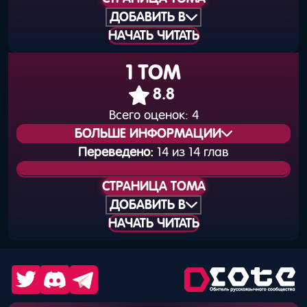
Общая нумерация:
2
ДОБАВИТЬ В
НАЧАТЬ ЧИТАТЬ
Дата выхода
25 сентября 2015
(книга):
года
1 ТОМ
Дата выхода
30 сентября 2015
8.8
(цифра):
года
Всего оценок:
4
БОЛЬШЕ ИНФОРМАЦИИ
Объём тома:
9
Переведено:
14 из 14 глав
Статус издания:
Вышел
ISBN книги:
978-4-0406-7778-1
СТРАНИЦА ТОМА
Общая нумерация:
1
ДОБАВИТЬ В
НАЧАТЬ ЧИТАТЬ
Дата выхода
25 мая 2015 года
(книга):
Дата выхода
31 мая 2015 года
(цифра):