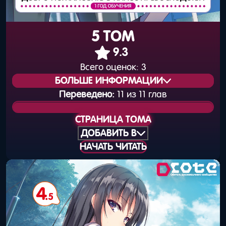
5 ТОМ
9.3
Всего оценок:
3
БОЛЬШЕ ИНФОРМАЦИИ
Переведено:
11 из 11 глав
Статус издания:
Вышел
СТРАНИЦА ТОМА
Общая нумерация:
6
ДОБАВИТЬ В
НАЧАТЬ ЧИТАТЬ
Дата выхода
25 января 2017 года
(книга):
Дата выхода
31 января 2017 года
(цифра):
Объём тома:
11