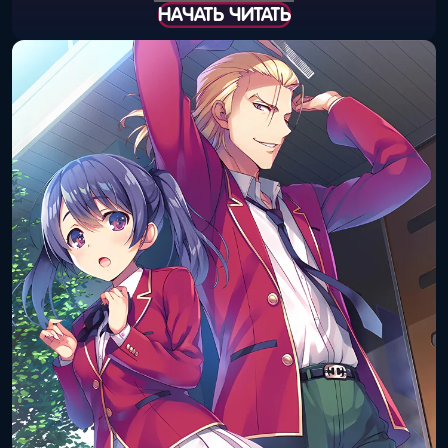
НАЧАТЬ ЧИТАТЬ
Дата выхода
25 сентября 2019
(книга):
года
Дата выхода
30 сентября 2019
(цифра):
года
Объём тома:
9
ISBN книги:
978-4-04-064007-5