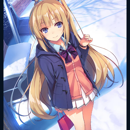
Дата выхода
31 мая 2018 года
(цифра):
Объём тома:
11
ISBN книги:
978-4-04-069861-8