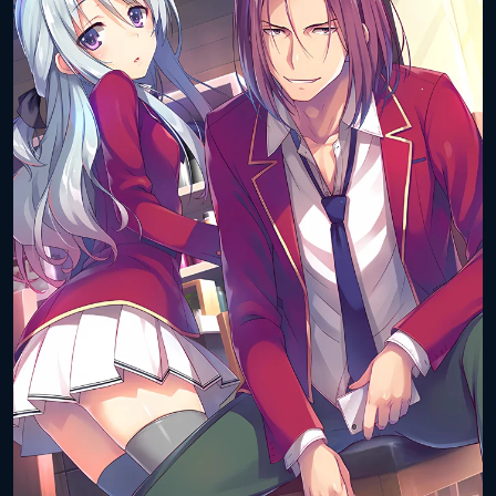
(цифра):
Объём тома:
8
ISBN книги:
978-4-04-069675-1