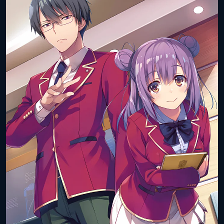
Дата выхода
30 сентября 2018
(цифра):
года
Объём тома:
11
ISBN книги:
978-4-04-065157-6