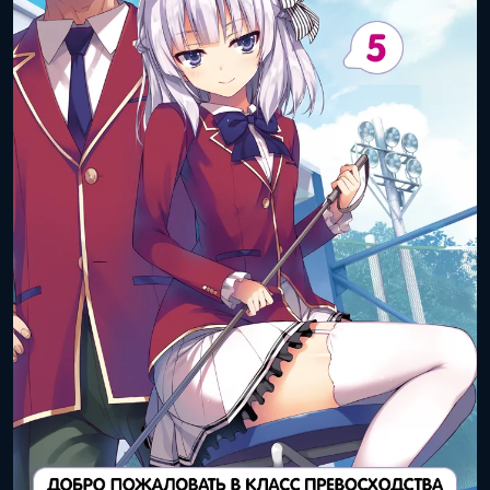
Объём тома:
9
ISBN книги:
978-4-0406-9231-9