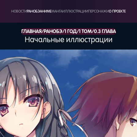
НОВОСТИ
РАНОБЭ
АНИМЕ
МАНГА
ИЛЛЮСТРАЦИИ
ПЕРСОНАЖИ
О ПРОЕКТЕ
/
/
/
/
ГЛАВНАЯ
РАНОБЭ
1 ГОД
1 ТОМ
0.3 ГЛАВА
Начальные иллюстрации