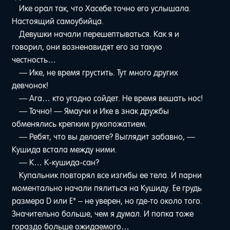
Ике орал так, что Хасебе точно его услышала.
Настоящий самоубийца.
Девушки начали перешептываться. Как я и
говорил, они возненавидят его за такую
честность…
— Ике, не время грустить. Тут много других
девчонок!
— Ага… кто угодно сойдет. Не время вешать нос!
— Точно! — Ямаучи и Ике в знак дружбы
обменялись крепким рукопожатием.
— Ребят, что вы делаете? Выглядит забавно, —
Кушида встала между ними.
— К… К-кушида-сан?
Купальник повторял все изгибы ее тела. И парни
моментально начали пялиться на Кушиду. Ее грудь
размера D или E* – не уверен, но где-то около того.
Значительно больше, чем я думал. И попка тоже
гораздо больше ожидаемого…