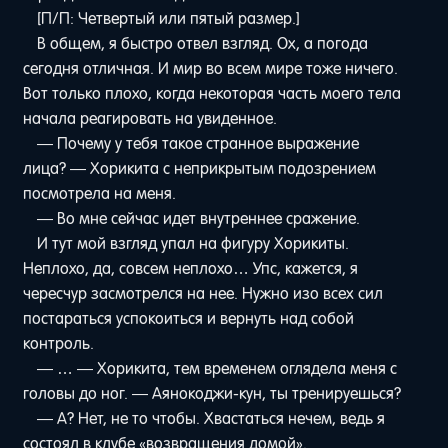
[П/П: Четвертый или пятый размер.]
В общем, я быстро отвел взгляд. Ох, а погода
сегодня отличная. И мир во всем мире тоже ничего.
Вот только плохо, когда некоторая часть моего тела
начала реагировать на увиденное.
— Почему у тебя такое странное выражение
лица? — Хорикита с неприкрытым подозрением
посмотрела на меня.
— Во мне сейчас идет внутреннее сражение.
И тут мой взгляд упал на фигуру Хорикиты.
Неплохо, да, совсем неплохо… Упс, кажется, я
чересчур засмотрелся на нее. Нужно изо всех сил
постараться успокоиться и вернуть над собой
контроль.
— … — Хорикита, тем временем оглядела меня с
головы до ног. — Аянокоджи-кун, ты тренируешься?
— А? Нет, не то чтобы. Хвастаться нечем, ведь я
состоял в клубе «возвращения домой».