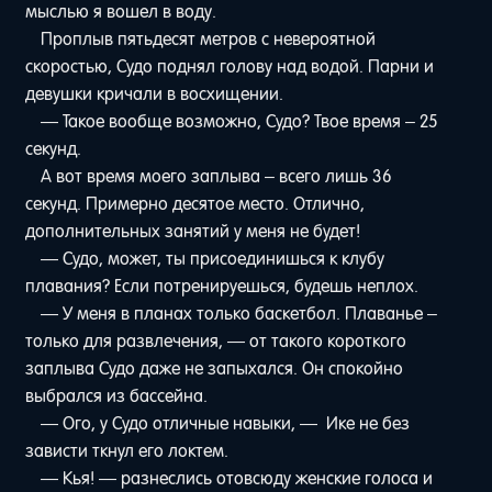
мыслью я вошел в воду.
Проплыв пятьдесят метров с невероятной
скоростью, Судо поднял голову над водой. Парни и
девушки кричали в восхищении.
— Такое вообще возможно, Судо? Твое время – 25
секунд.
А вот время моего заплыва – всего лишь 36
секунд. Примерно десятое место. Отлично,
дополнительных занятий у меня не будет!
— Судо, может, ты присоединишься к клубу
плавания? Если потренируешься, будешь неплох.
— У меня в планах только баскетбол. Плаванье –
только для развлечения, — от такого короткого
заплыва Судо даже не запыхался. Он спокойно
выбрался из бассейна.
— Ого, у Судо отличные навыки, — Ике не без
зависти ткнул его локтем.
— Кья! — разнеслись отовсюду женские голоса и