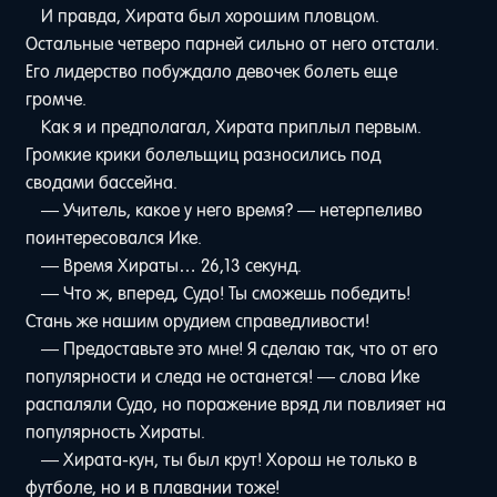
И правда, Хирата был хорошим пловцом.
Остальные четверо парней сильно от него отстали.
Его лидерство побуждало девочек болеть еще
громче.
Как я и предполагал, Хирата приплыл первым.
Громкие крики болельщиц разносились под
сводами бассейна.
— Учитель, какое у него время? — нетерпеливо
поинтересовался Ике.
— Время Хираты… 26,13 секунд.
— Что ж, вперед, Судо! Ты сможешь победить!
Стань же нашим орудием справедливости!
— Предоставьте это мне! Я сделаю так, что от его
популярности и следа не останется! — слова Ике
распаляли Судо, но поражение вряд ли повлияет на
популярность Хираты.
— Хирата-кун, ты был крут! Хорош не только в
футболе, но и в плавании тоже!