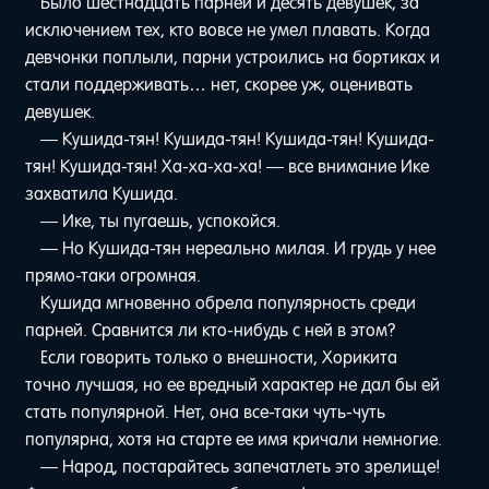
Было шестнадцать парней и десять девушек, за
исключением тех, кто вовсе не умел плавать. Когда
девчонки поплыли, парни устроились на бортиках и
стали поддерживать… нет, скорее уж, оценивать
девушек.
— Кушида-тян! Кушида-тян! Кушида-тян! Кушида-
тян! Кушида-тян! Ха-ха-ха-ха! — все внимание Ике
захватила Кушида.
— Ике, ты пугаешь, успокойся.
— Но Кушида-тян нереально милая. И грудь у нее
прямо-таки огромная.
Кушида мгновенно обрела популярность среди
парней. Сравнится ли кто-нибудь с ней в этом?
Если говорить только о внешности, Хорикита
точно лучшая, но ее вредный характер не дал бы ей
стать популярной. Нет, она все-таки чуть-чуть
популярна, хотя на старте ее имя кричали немногие.
— Народ, постарайтесь запечатлеть это зрелище!