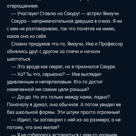
отвращением.
— Участвую! Ставлю на Сакуру! — встрял Ямаучи.
Сакура – непримечательная девушка в очках. Я ни
с кем не разговариваю, так что понятия не имею,
какая она из себя.
Словно придумав что-то, Ямаучи, Ике и Профессор
обнялись друг с другом за плечи и начали
шептаться.
— Это вроде как секрет, но я признался Сакуре.
— Ха? Ты что, серьезно? — Ике выглядел
удивленным и нетерпеливым. Кто-то достиг
намеченной им самим цели раньше?
— Да-да. Но это только между нами, ладно?
Поначалу я думал, она обычная. А потом увидел ее
без школьной формы. Эти штуки просто огромные!
— Идиот, ты заговорил с ней из-за размера, а не
потому, что она милая?
— Я не собираюсь встречаться с кем-то уровнем