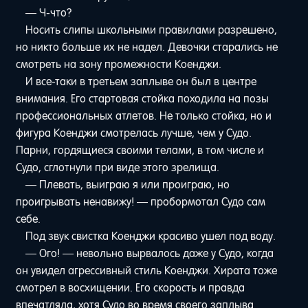
— Ч-что?
Носить слипы школьными правилами разрешено,
но никто больше их не надел. Девочки старались не
смотреть на зону промежности Коенджи.
И все-таки в третьем заплыве он был в центре
внимания. Его стартовая стойка походила на позы
профессиональных атлетов. Не только стойка, но и
фигура Коенджи смотрелась лучше, чем у Судо.
Парни, гордящиеся своими телами, в том числе и
Судо, сглотнули при виде этого зрелища.
— Плевать, выиграю я или проиграю, но
проигрывать ненавижу! — пробормотал Судо сам
себе.
Под звук свистка Коенджи красиво ушел под воду.
— Ого! — невольно вырвалось даже у Судо, когда
он увидел агрессивный стиль Коенджи. Хирата тоже
смотрел в восхищении. Его скорость и правда
впечатляла, хотя Судо во время своего заплыва