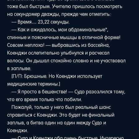
тоже был быстрым. Учителю пришлось посмотреть
на секундомер дважды, прежде чем отметить:
— Время… 23,22 секунды.
— Как и ожидалось, мои абдоминальные*,
спинные и поясничные мышцы в отличной форме!
Совсем неплохо! — выбравшись из бассейна,
Коенджи ослепительно улыбнулся и расчесал
волосы. Он дышал спокойно словно и не участвовал
в заплыве.
[П/П: Брюшные. Но Коенджи использует
медицинские термины.]
— Я просто в бешенстве! — Судо разозлился тому,
что его время только что побили.
Пожалуй, только у него был реальный шанс
справиться с Коенджи. Это будет не финальный
заплыв, а битва один на один между Судо и
Коенджи.
— Судо и Коенджи оба очень быстрые. Интересно,