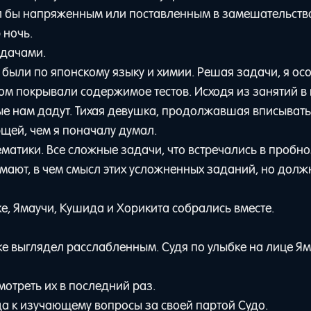
дел бы напряженным или поставленным в замешательств
 ночь.
адачами.
 были по японскому языку и химии. Решая задачи, я ос
гом покрывали содержимое тестов. Исходя из занятий в 
ые нам дадут. Тихая девушка, продолжавшая вписывать
щей, чем я поначалу думал.
матики. Все сложные задачи, что встречались в пробном
имают, в чем смысл этих усложненных заданий, но дол
, Ямаучи, Кушида и Хорикита собрались вместе.
 Ике выглядел расслабленным. Судя по улыбке на лице Ям
отреть их в последний раз.
да к изучающему вопросы за своей партой Судо.