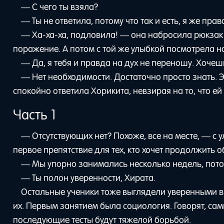
— С чего ты взяла?
— Ты не ответила, потому что так и есть, я же прав
— Ха-ха-ха, подловила! — она набросила рюкзак 
поражение. А потом с той же улыбкой посмотрела на
— Да, я тебя и правда на дух не переношу. Хочеш
— Нет необходимости. Достаточно просто знать. Э
спокойно ответила Хорикита, невзирая на то, что ей
Часть 1
— Отсутствующих нет? Похоже, все на месте, — с
первое препятствие для тех, кто хочет продолжить 
— Мы упорно занимались несколько недель, потому
— Ты полон уверенности, Хирата.
Остальные ученики тоже выглядели уверенными в 
их. Первым занятием была социология. Говорят, самы
последующие тесты будут тяжелой борьбой.