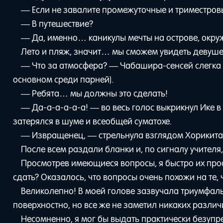
— Если не завалите промежуточные и триместровы
— В путешествие?
— Да, именно… каникулы мечты на острове, окр
Лето и пляж, значит… мы сможем увидеть девуш
— Что за атмосфера? — Чабашира-сенсей слегка 
основном среди парней).
— Ребята… мы должны это сделать!
— Да-а-а-а-а-а! — во весь голос выкрикнул Ике в 
затерялся в шуме и всеобщей суматохе.
— Извращенец, — стрельнула взглядом Хорикита. 
После всем раздали бланки и, по сигналу учителя
Просмотрев имеющиеся вопросы, я быстро их про
сдать? Оказалось, что вопросы очень похожи на те, 
Великолепно! В моей голове зазвучала триумфаль
поверхностно, но все же не заметил никаких различ
Несомненно, я мог бы выдать практически безупре