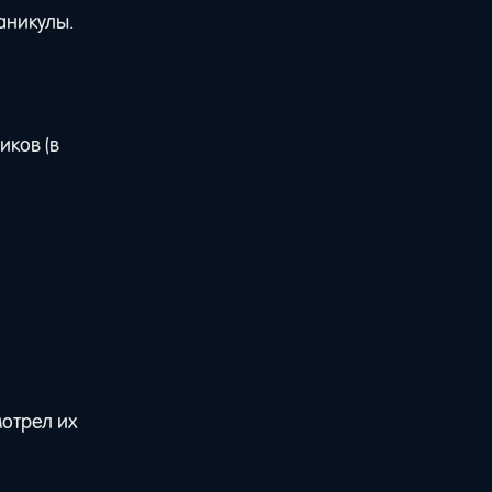
аникулы.
иков (в
отрел их