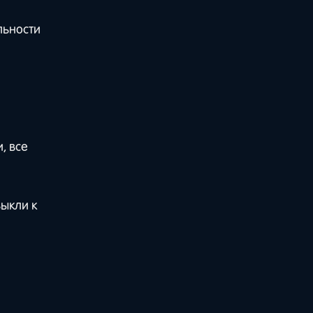
льности
, все
выкли к