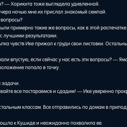
? — Хорикита тоже выглядела удивленной.
Вчера ночью мне их прислал знакомый семпай.
е вопросы?
ли примерно такие же вопросы, как в этой распечатке. 
ь с лучшими результатами.
тка чувств Ике прижал к груди свои листовки. Остальн
али впустую, если сейчас у нас есть эти вопросы? — Ям
оложение попало в точку.
 задачи.
авайте все постараемся и сдадим! — Ике уверенно прок
остальным классам. Все отправились по домам в припо
дошла к Кушиде и неожиданно похвалила ее.