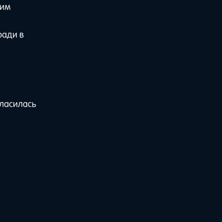
щим
ради в
гласилась