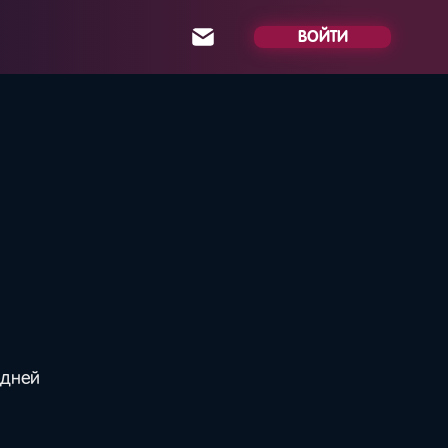
ВОЙТИ
едней