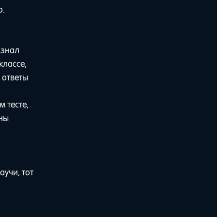
о.
ознал
классе,
 ответы
 тесте,
жны
аучи, тот