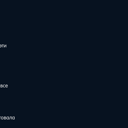
эти
 все
товала