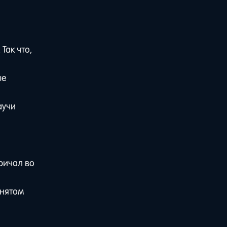
Так что,
ые
аучи
ричал во
днятом