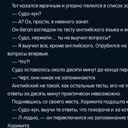
Тот казался мрачным и упорно пялился в список з
— Судо-кун?
— А? Ох, прости, я немного занят.
Он бегал взглядом по тесту английского языка и 
— Судо, неужели… ты не выучил вопросы?
— Я выучил все, кроме английского. Отрубился на 
вопросы впервые.
— Что?!
Судо оставалось около десяти минут до конца пер
— Черт, они никак не запоминаются.
Английский не такой, как остальные тесты, его не
ответы за десять минут практически невозможно.
Поднявшись со своего места, Хорикита подошла к
— Судо-кун, выучи те ответы, что покороче и за 
— Л-ладно, — он переключился на запоминание то
Хорикита.