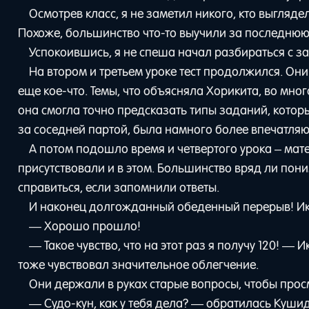
Осмотрев класс, я не заметил никого, кто выгля
Похоже, большинство что-то выучили за последнюю
Успокоившись, я не спеша начал разбираться с з
На втором и третьем уроке тест продолжился. Они
еще кое-что. Темы, что объясняла Хорикита, во мно
она смогла точно предсказать типы заданий, котор
за соседней партой, была намного более впечатляю
А потом подошло время и четвертого урока – мате
присутствовали и в этом. Большинство вряд ли пон
справиться, если запомнили ответы.
И наконец долгожданный обеденный перерыв! Ике
— Хорошо прошло!
— Такое чувство, что на этот раз я получу 120! —
тоже чувствовал значительное облегчение.
Они держали в руках старые вопросы, чтобы просм
— Судо-кун, как у тебя дела? — обратилась Куши