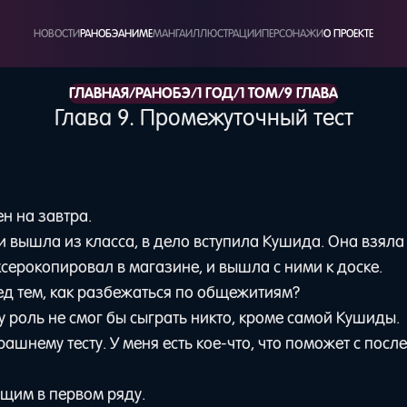
НОВОСТИ
РАНОБЭ
АНИМЕ
МАНГА
ИЛЛЮСТРАЦИИ
ПЕРСОНАЖИ
О ПРОЕКТЕ
/
/
/
/
ГЛАВНАЯ
РАНОБЭ
1 ГОД
1 ТОМ
9 ГЛАВА
Глава 9. Промежуточный тест
н на завтра.
 вышла из класса, в дело вступила Кушида. Она взяла
ксерокопировал в магазине, и вышла с ними к доске.
д тем, как разбежаться по общежитиям?
 роль не смог бы сыграть никто, кроме самой Кушиды.
ашнему тесту. У меня есть кое-что, что поможет с посл
ящим в первом ряду.