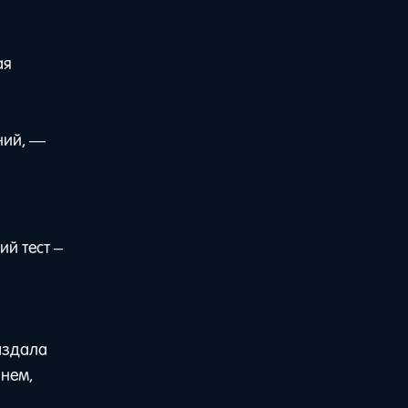
ая
ний, —
й тест –
аздала
 нем,