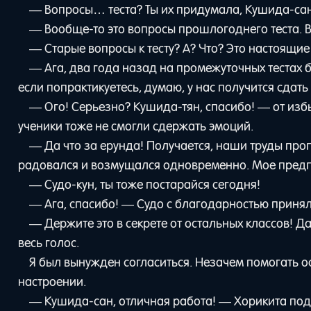
— Вопросы… теста? Ты их придумала, Кушида-сан
— Вообще-то это вопросы прошлогоднего теста. 
— Старые вопросы к тесту? А? Что? Это настоящи
— Ага, два года назад на промежуточных тестах бы
если попрактикуетесь, думаю, у нас получится сдат
— Ого! Серьезно? Кушида-тян, спасибо! — от избы
ученики тоже не смогли сдержать эмоций.
— Да что за ерунда! Получается, наши труды проп
радовался и возмущался одновременно. Мое предп
— Судо-кун, ты тоже постарайся сегодня!
— Ага, спасибо! — Судо с благодарностью принял
— Держите это в секрете от остальных классов! Д
весь голос.
Я был вынужден согласиться. Незачем помогать 
настроении.
— Кушида-сан, отличная работа! — Хорикита по