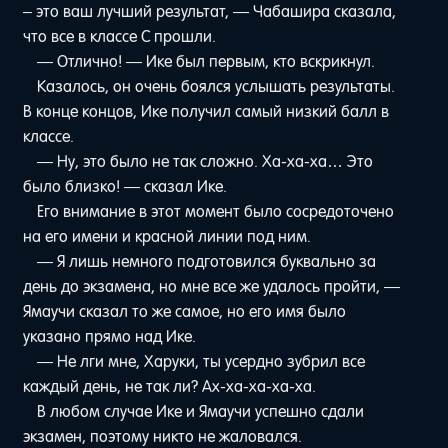
– это ваш лучший результат, — Чабашира сказала,
что все в классе C прошли.
— Отлично! — Ике был первым, кто вскрикнул.
Казалось, он очень боялся услышать результаты.
В конце концов, Ике получил самый низкий балл в
классе.
— Ну, это было не так сложно. Ха-ха-ха… Это
было близко! — сказал Ике.
Его внимание в этот момент было сосредоточено
на его имени и красной линии под ним.
— Я лишь немного подготовился буквально за
день до экзамена, но мне все же удалось пройти, —
Ямаучи сказал то же самое, но его имя было
указано прямо над Ике.
— Не лги мне, Харуки, ты усердно зубрил все
каждый день, не так ли? Ах-ха-ха-ха-ха.
В любом случае Ике и Ямаучи успешно сдали
экзамен, поэтому никто не жаловался.