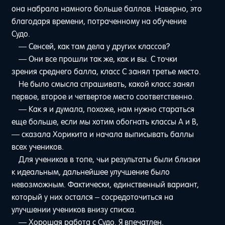
она набрала намного больше баллов. Наверно, это
благодаря времени, потраченному на обучение
Судо.
— Сенсей, как там дела у других классов?
— Они все прошли так же, как и вы. С точки
зрения среднего балла, класс C занял третье место.
Не было смысла спрашивать, какой класс занял
первое, второе и четвертое место соответственно.
— Как я и думала, похоже, нам нужно стараться
еще больше, если мы хотим обогнать классы A и B,
— сказала Хорикита и начала выписывать баллы
всех учеников.
Для учеников в топе, чьи результаты были близки
к идеальным, дальнейшее улучшение было
невозможным. Фактически, единственный вариант,
который у них остался – сосредоточиться на
улучшении учеников внизу списка.
— Хорошая работа с Судо. Я впечатлен.