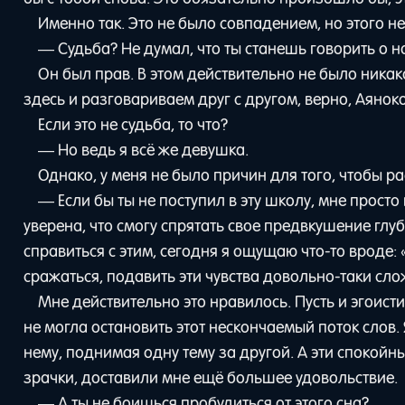
Именно так. Это не было совпадением, но этого н
— Судьба? Не думал, что ты станешь говорить о н
Он был прав. В этом действительно не было ника
здесь и разговариваем друг с другом, верно, Аяно
Если это не судьба, то что?
— Но ведь я всё же девушка.
Однако, у меня не было причин для того, чтобы ра
— Если бы ты не поступил в эту школу, мне прост
уверена, что смогу спрятать свое предвкушение глуб
справиться с этим, сегодня я ощущаю что-то вроде: 
сражаться, подавить эти чувства довольно-таки сло
Мне действительно это нравилось. Пусть и эгоистич
не могла остановить этот нескончаемый поток слов.
нему, поднимая одну тему за другой. А эти спокойны
зрачки, доставили мне ещё большее удовольствие.
— А ты не боишься пробудиться от этого сна?