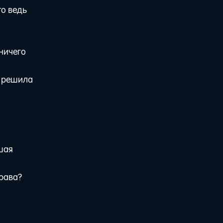
то ведь
 ничего
Я решила
ьшая
права?