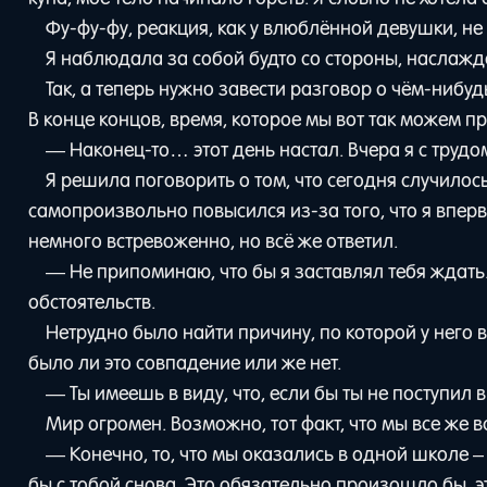
Фу-фу-фу, реакция, как у влюблённой девушки, не 
Я наблюдала за собой будто со стороны, наслажд
Так, а теперь нужно завести разговор о чём-нибу
В конце концов, время, которое мы вот так можем п
— Наконец-то… этот день настал. Вчера я с трудом
Я решила поговорить о том, что сегодня случилось
самопроизвольно повысился из-за того, что я впер
немного встревоженно, но всё же ответил.
— Не припоминаю, что бы я заставлял тебя ждать
обстоятельств.
Нетрудно было найти причину, по которой у него
было ли это совпадение или же нет.
— Ты имеешь в виду, что, если бы ты не поступил в
Мир огромен. Возможно, тот факт, что мы все же 
— Конечно, то, что мы оказались в одной школе –
бы с тобой снова. Это обязательно произошло бы, э