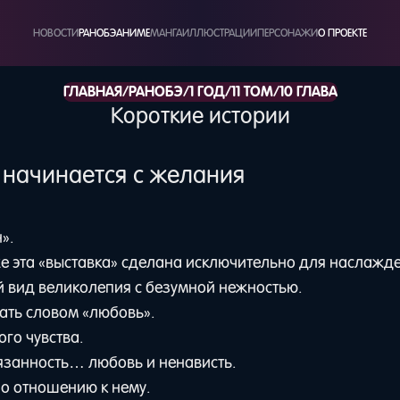
НОВОСТИ
РАНОБЭ
АНИМЕ
МАНГА
ИЛЛЮСТРАЦИИ
ПЕРСОНАЖИ
О ПРОЕКТЕ
/
/
/
/
ГЛАВНАЯ
РАНОБЭ
1 ГОД
11 ТОМ
10 ГЛАВА
Короткие истории
 начинается с желания
».
же эта «выставка» сделана исключительно для наслажд
 вид великолепия с безумной нежностью.
сать словом «любовь».
го чувства.
занность… любовь и ненависть.
 по отношению к нему.