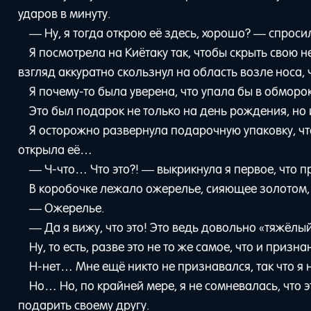
ударов в минуту.
— Ну, я тогда открою её здесь, хорошо? — спросил
Я посмотрела на Киётаку так, чтобы скрыть свою н
взгляд аккуратно скользнул на область возле носа, 
Я почему-то была уверена, что упала бы в обморок
Это был подарок не только на день рождения, но 
Я осторожно развернула подарочную упаковку, чт
открыла её…
— Ч-что… Что это?! — выкрикнула я первое, что п
В коробочке лежало ожерелье, сияющее золотом, 
— Ожерелье.
— Да я вижу, что это! Это ведь довольно «тяжёлы
Ну, то есть, разве это не то же самое, что и призна
Н-нет… Мне ещё никто не признавался, так что я н
Но… Но, по крайней мере, я не сомневалась, что 
подарить своему другу.