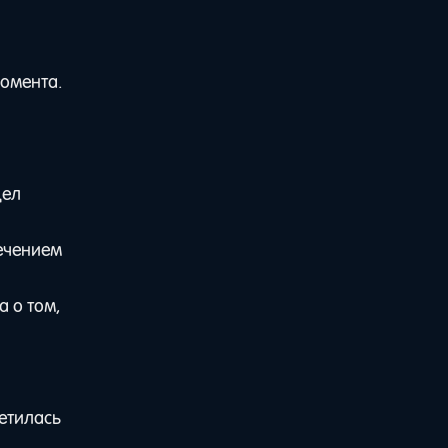
момента.
дел
течением
 о том,
ретилась