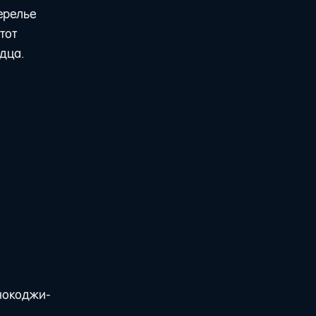
жерелье
тот
дца.
янокоджи-