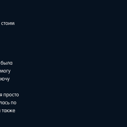
 стоим
Я была
 могу
 хочу
 я просто
лась по
а также