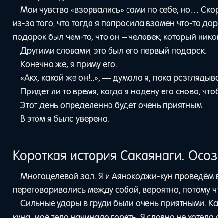
Мои чувства «взорвались» сами по себе, но… Скоре
из-за того, что тогда я попросила взамен что-то до
подарок был чем-то, что он – человек, который ни
Другими словами, это был его первый подарок.
Конечно же, я приму его.
«Акх, какой же он!..», — думала я, пока разглядыв
Придет ли то время, когда я надену его снова, чт
Этот день определенно будет очень приятным.
В этом я была уверена.
Короткая история Сакаянаги. Осо
Многоцелевой зал. Я и Аянокоджи-кун проведём в
переговаривались между собой, вероятно, потому ч
Сильные удары в груди были очень приятными. Ка
куна, моё тело начинало гореть. Я словно не хотела 