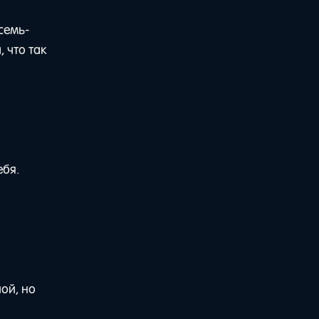
семь-
 что так
ебя.
ой, но