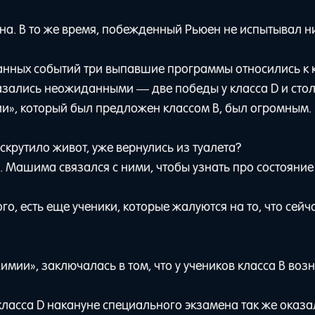
на. В то же время, побежденный Рьюен не испытывал н
анных событий три выпавшие программы относились к к
казались неожиданными — две победы у класса D и стол
ии», который был предложен классом B, был огромным.
скрутило живот, уже вернулись из туалета?
. Машима связался с ними, чтобы узнать про состояние
го, есть еще ученики, которые жалуются на то, что сейч
имии», заключалась в том, что у учеников класса B воз
класса D накануне специального экзамена так же оказа