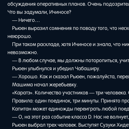
обсуждения оперативных планов. Очень подозрител
Что вы задумали, Ичиносе?
— Ничего…
Рьюен выразил сомнения по поводу того, что неск
нехорошо.
При таком раскладе, хотя Ичиносе и знала, что н
невозможно.
— В любом случае, мы должны поторопиться, учит
Рьюен улыбнулся и убедил Чабаширу.
— Хорошо. Как и сказал Рьюен, пожалуйста, пере
Машима начал жеребьевку.
«Каратэ». Количество участников — три человека.
Правила: один поединок, три минуты. Принято пр
Капитан может единожды переиграть любой поед
— О, на этот раз событие класса D. Нас не волнует,
Рьюен выбрал трех человек. Выступят Сузуки Хид