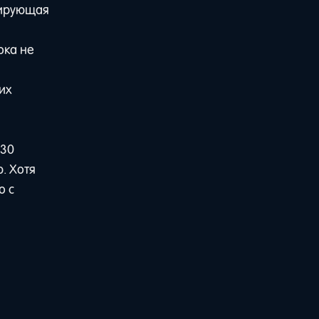
тирующая
ока не
их
 30
ю. Хотя
о с