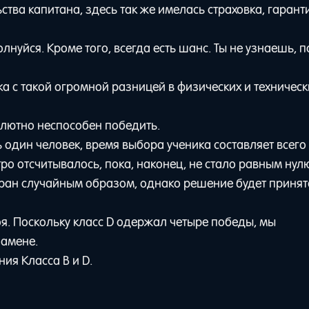
тва капитана, здесь так же имелась страховка, гаран
нуйся. Кроме того, всегда есть шанс. Ты не узнаешь, п
а с такой огромной разницей в физических и техническ
олютно неспособен победить.
 один человек, время выбора ученика составляет всего
тро отсчитывалось, пока, наконец, не стало равным нул
ыбран случайным образом, однако решение будет принят
боя. Поскольку класс D одержал четыре победы, мы
замене.
ия Класса В и D.