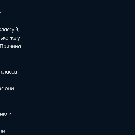
и
лассу B,
ько же у
 Причина
 класса
ас они
никли
ли