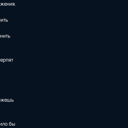
ажения.
нить
енить
терпят
можешь
чило бы