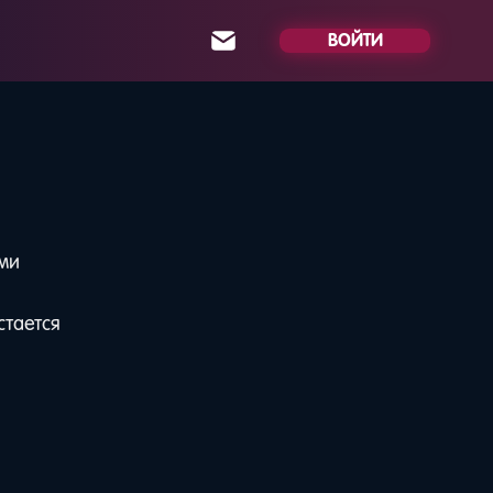
ВОЙТИ
ами
стается