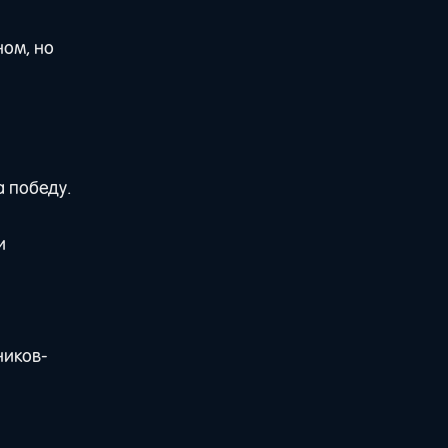
ном, но
а победу.
и
ников-