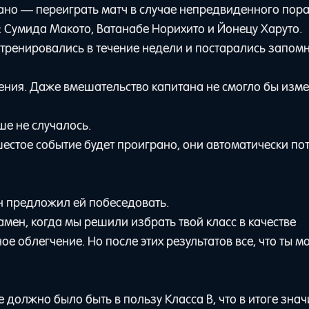
ано — переиграть матч в случае непредвиденного пор
: Сумида Макото, Ватанабе Норихито и Йонецу Харуто.
 тренировались в течение недели и постарались запом
ения. Даже вмешательство капитана не смогло бы изм
ше не случалось.
и шестое событие будет проиграно, они автоматически по
н предложил ей побеседовать.
мен, когда мы решили избрать твой класс в качестве
ое облегчение. Но после этих результатов все, что ты 
е должно было быть в пользу Класса B, что в итоге зна