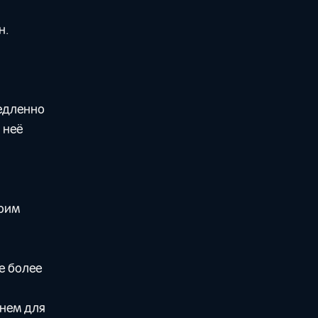
н.
медленно
 неё
воим
е более
енем для