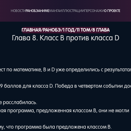
НОВОСТИ
РАНОБЭ
АНИМЕ
МАНГА
ИЛЛЮСТРАЦИИ
ПЕРСОНАЖИ
О ПРОЕКТЕ
/
/
/
/
ГЛАВНАЯ
РАНОБЭ
1 ГОД
11 ТОМ
8 ГЛАВА
Глава 8. Класс B против класса D
тест по математике, B и D уже определились с результат
09 баллов для класса D. Победа в четвертом событии до
е расслабилась.
ая программа, предложенная классом B, они не могли
му, что программа была предложена классом В.