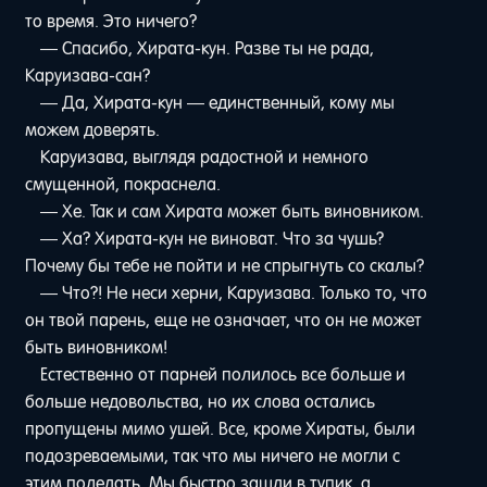
то время. Это ничего?
— Спасибо, Хирата-кун. Разве ты не рада,
Каруизава-сан?
— Да, Хирата-кун — единственный, кому мы
можем доверять.
Каруизава, выглядя радостной и немного
смущенной, покраснела.
— Хе. Так и сам Хирата может быть виновником.
— Ха? Хирата-кун не виноват. Что за чушь?
Почему бы тебе не пойти и не спрыгнуть со скалы?
— Что?! Не неси херни, Каруизава. Только то, что
он твой парень, еще не означает, что он не может
быть виновником!
Естественно от парней полилось все больше и
больше недовольства, но их слова остались
пропущены мимо ушей. Все, кроме Хираты, были
подозреваемыми, так что мы ничего не могли с
этим поделать. Мы быстро зашли в тупик, а