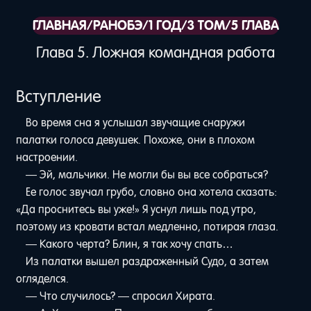
ГЛАВНАЯ
/
РАНОБЭ
/
1 ГОД
/
3 ТОМ
/
5 ГЛАВА
Глава 5. Ложная командная работа
Вступление
Во время сна я услышал звучащие снаружи
палатки голоса девушек. Похоже, они в плохом
настроении.
— Эй, мальчики. Не могли бы вы все собраться?
Ее голос звучал грубо, словно она хотела сказать:
«Да проснитесь вы уже!» Я уснул лишь под утро,
поэтому из кровати встал медленно, потирая глаза.
— Какого черта? Блин, я так хочу спать…
Из палатки вышел раздраженный Судо, а затем
огляделся.
— Что случилось? — спросил Хирата.