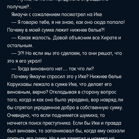
получше?..
Ямаучи с сожалением посмотрел на Ике.
— Я говорю тебе, я не знаю, как оно сюда попало!
Почему в моей сумке лежит нижнее белье?!
— Какая жалость. Давай объясним все Хирате и
остальным.
— Э?! Но если мы это сделаем, то они решат, что
это я его украл!
— Тогда виновного нет… так что ли?
Почему Ямаучи спросил это у Ике? Нижнее белье
Каруизавы лежало в сумке Ике, что делает его
виновным, верно? Откладывая в сторону вопрос
того, когда и как оно было украдено, вор навряд ли
бы спрятал украденное добро в собственную сумку.
Очевидно, что если поднимется шумиха, то
начнется поиск преступника. Если бы Ике и правда
был виновен, то запаниковал бы, когда ему сказали
открыть его сумку. Но я не заметил и намека на