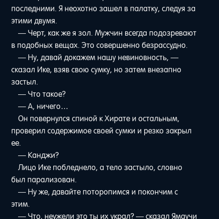
последними. Я неохотно зашел в палатку, следуя за
этими двумя.
— Черт, как же я зол. Мужчин всегда подозревают
в подобных вещах. Это совершенно безрассудно.
— Ну, давай докажем нашу невиновность, —
сказал Ике, взяв свою сумку, но затем внезапно
застыл.
— Что такое?
— А, ничего…
Он повернулся спиной к Хирате и остальным,
проверил содержимое своей сумки и резко закрыл
ее.
— Канджи?
Лицо Ике побледнело, а тело застыло, словно
был парализован.
— Ну же, давайте поторопимся и покончим с
этим.
— Что, неужели это ты их украл? — сказал Ямаучи