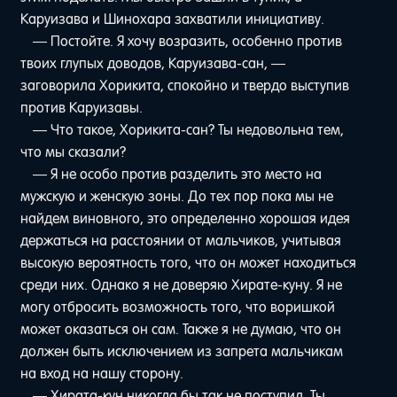
Каруизава и Шинохара захватили инициативу.
— Постойте. Я хочу возразить, особенно против
твоих глупых доводов, Каруизава-сан, —
заговорила Хорикита, спокойно и твердо выступив
против Каруизавы.
— Что такое, Хорикита-сан? Ты недовольна тем,
что мы сказали?
— Я не особо против разделить это место на
мужскую и женскую зоны. До тех пор пока мы не
найдем виновного, это определенно хорошая идея
держаться на расстоянии от мальчиков, учитывая
высокую вероятность того, что он может находиться
среди них. Однако я не доверяю Хирате-куну. Я не
могу отбросить возможность того, что воришкой
может оказаться он сам. Также я не думаю, что он
должен быть исключением из запрета мальчикам
на вход на нашу сторону.
— Хирата-кун никогда бы так не поступил. Ты