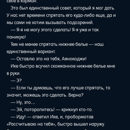
себе в карман.
Это был единственный совет, который я мог дать.
У нас нет времени спрятать его куда-либо еще, да и
мы сами не хотим вызывать подозрений.
— Я-я не могу этого сделать! Я-я уже и так
паникую!
Тем не менее спрятать нижнее белье — наш
единственный вариант.
— Оставлю это на тебя, Аянокоджи!
Ике быстро всучил скомканное нижнее белье мне
в руки.
— Э?
— Если ты думаешь, что его лучше спрятать, то
значит, можешь это сделать. Верно?
— Ну, это…
— Эй, поторопитесь! — крикнул кто-то.
— Иду! — ответил Ике, и, пробормотав
«Рассчитываю на тебя», быстро вышел наружу.