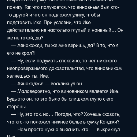
панику. Так что получается, что виновным был кто-
то другой и что он подложил улику, чтобы
подставить Ике. При условии, что Ике
действительно не настолько глупый и наивный… Он
же не такой, да?
— Аянокожди, ты же мне веришь, да? В то, что я
его не крал?!
— Ну, если подумать спокойно, то нет никакого
неопровержимого доказательства, что виновником
являешься ты, Ике.
— Аянокоджи! — воскликнул он.
— Маловероятно, что виновником является Ике.
Будь это он, то это было бы слишком глупо с его
стороны.
— Ну, это так, но… Погоди, что? Хочешь сказать,
что кто-то положил нижнее белье в сумку Канджи?
— Нам просто нужно выяснить кто! — выкрикнул