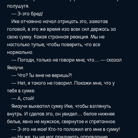
полушутя.
— Э-это бред!
Ике отчаянно начал отрицать это, замотав
головой, в это же время изо всех сил держась за
свою сумку. Какая странная реакция. Мы не
настолько тупые, чтобы поверить, что все
нормально.
— Погоди, только не говори мне, что… — сказал
Ямаучи.
— Что? Ты мне не веришь?!
— Нет, я такого не говорил. Покажи мне, что у
тебя в сумке.
— А, стой!
Ямаучи выхватил сумку Ике, чтобы взглянуть
внутрь. И сделав это, он увидел… белое нижнее
белье, явно не мужское, свернутое и спрятанное.
— Э-это не мое! Кто-то положил его мне в сумку!
— Ну же, ты не мог придумать оправдание