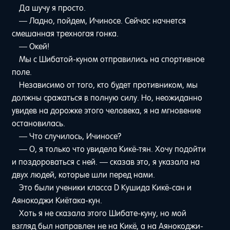
Да шучу я просто.
— Ладно, пойдем, Ичиносе. Сейчас начнется
смешанная трехногая гонка.
— Окей!
Мы с Шибатой-куном отправились на спортивное
поле.
Независимо от того, кто будет противником, мы
должны сражаться в полную силу. Но, неожиданно
увидев на дорожке этого человека, я на мгновение
остановилась.
— Что случилось, Ичиносе?
— О, я только что увидела Кикё-тян. Хочу подойти
и поздороваться с ней. — сказав это, я указала на
двух людей, которые шли перед нами.
Это были ученики класса D Кушида Кикё-сан и
Аянокоджи Киётака-кун.
Хоть я не сказала этого Шибате-куну, но мой
взгляд был направлен не на Кикё, а на Аянокоджи-