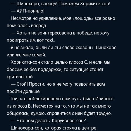
— Шинохара, вперёд! Поможем Хориките-сан!
— А? П-поняла!
Несмотря на удивление, моя «лошадь» все равно
помчалась вперед.
— Хоть я не заинтересована в победе, не хочу
проиграть им вот так!..
Я не знала, были ли эти слова сказаны Шинохаре
или же мне самой.
Хорикита-сан стала целью класса C, и если мы
бросим ее без поддержки, то ситуация станет
критической.
— Стой! Прости, но я не могу позволить вам
пройти дальше!
Той, кто заблокировала нам путь, была Ичиносе
из класса B. Несмотря на то, что мы не так много
общалась, думаю, справиться с ней будет трудно.
— Что нам делать, Каруизава-сан?..
Шинохара-сан, которая стояла в центре