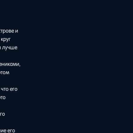
трове и
 круг
и лучше
ениками,
этом
 что его
это
его
ие его