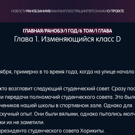
НОВОСТИ
РАНОБЭ
АНИМЕ
МАНГА
ИЛЛЮСТРАЦИИ
ПЕРСОНАЖИ
О ПРОЕКТЕ
/
/
/
/
ГЛАВНАЯ
РАНОБЭ
1 ГОД
6 ТОМ
1 ГЛАВА
Глава 1. Изменяющийся класс D
бря, примерно в то время года, когда на улице начало
то возглавит следующий студенческий совет. Сразу по
 передачи полномочий студенческого совета. Это был
учеников нашей школы в спортивном зале. Однако для
скучный опыт. Они были вялыми, однако пытались молч
ки их не заметили.
президента студенческого совета Хорикиты.