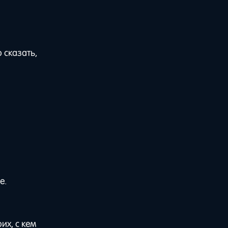
 сказать,
е.
их, с кем