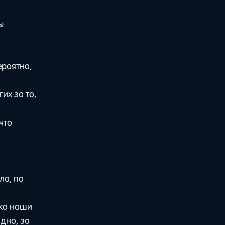
ы
ероятно,
их за то,
что
ла, по
ько наши
идно, за