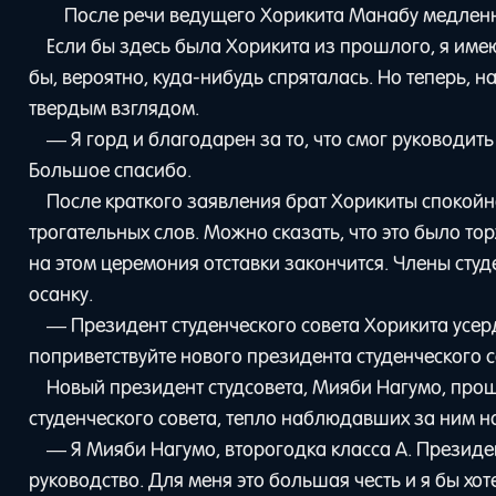
После речи ведущего Хорикита Манабу медленно
Если бы здесь была Хорикита из прошлого, я имею
бы, вероятно, куда-нибудь спряталась. Но теперь, н
твердым взглядом.
— Я горд и благодарен за то, что смог руководить
Большое спасибо.
После краткого заявления брат Хорикиты спокойно
трогательных слов. Можно сказать, что это было то
на этом церемония отставки закончится. Члены студ
осанку.
— Президент студенческого совета Хорикита усерд
поприветствуйте нового президента студенческого с
Новый президент студсовета, Мияби Нагумо, про
студенческого совета, тепло наблюдавших за ним н
— Я Мияби Нагумо, второгодка класса А. Президе
руководство. Для меня это большая честь и я бы хот