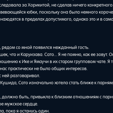
следовала за Хорикитой, не сделав ничего конкретного.
звевающейся юбки, поскольку она была немного короче,
находятся в пределах допустимого, однако это и в сам
е, рядом со мной появился нежданный гость.
к, что и Каруизава. Сато... Я не помню, как ее зовут. 
шению к Ике и Ямаучи в их старом групповом чате. Я 
 нас практически не было общих интересов.
с ней разговаривал.
 Кушида, Сато изначально хотела стать ближе к парням
и, должно быть, привыкла к близким отношениям с парн
ое мужское сердце.
а, пока я останусь один.