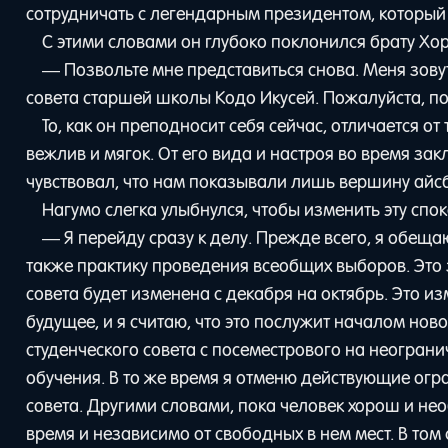
сотрудничать с легендарным президентом, который
С этими словами он глубоко поклонился брату Хор
— Позвольте мне представиться снова. Меня зову
совета старшей школы Кодо Икусей. Пожалуйста, по
То, как он преподносит себя сейчас, отличается от
вежлив и мягок. От его вида и настроя во время зак
чувствовал, что нам показывали лишь вершину айс
Нагумо слегка улыбнулся, чтобы изменить эту спо
— Я перейду сразу к делу. Прежде всего, я обеща
также практику проведения всеобщих выборов. Это 
совета будет изменена с декабря на октябрь. Это из
будущее, и я считаю, что это послужит началом но
студенческого совета с посеместрового на неограни
обучения. В то же время я отменю действующие огр
совета. Другими словами, пока человек хорош и нео
время и независимо от свободных в нем мест. В том 