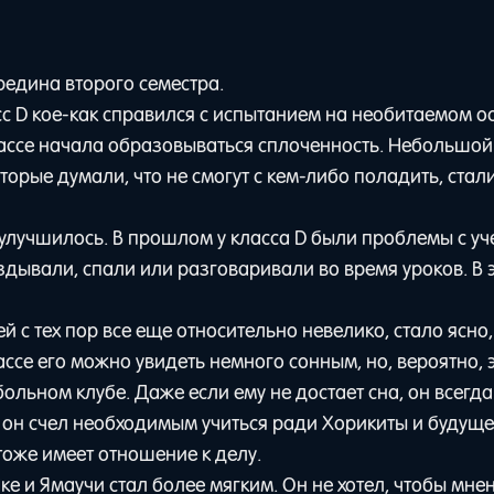
едина второго семестра.
с D кое-как справился с испытанием на необитаемом ос
ассе начала образовываться сплоченность. Небольшой
орые думали, что не смогут с кем-либо поладить, стал
улучшилось. В прошлом у класса D были проблемы с уч
ывали, спали или разговаривали во время уроков. В 
й с тех пор все еще относительно невелико, стало ясно,
ссе его можно увидеть немного сонным, но, вероятно, 
ольном клубе. Даже если ему не достает сна, он всегда
то он счел необходимым учиться ради Хорикиты и будущ
тоже имеет отношение к делу.
е и Ямаучи стал более мягким. Он не хотел, чтобы мнен