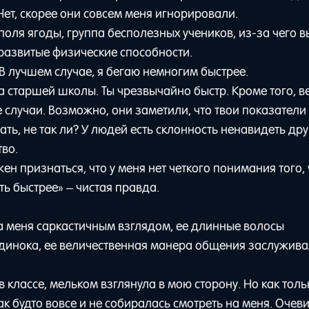
Нет, скорее они совсем меня игнорировали.
поля ягоды, группа бесполезных учеников, из-за чего в
 развитые физические способности.
В лучшем случае, я бегаю немногим быстрее.
а старшей школы. Ты чрезвычайно быстр. Кроме того, в
 случаи. Возможно, они заметили, что твои показатели
ь, не так ли? У людей есть склонность ненавидеть друг
тво.
ен признаться, что у меня нет четкого понимания того, 
уть быстрее» – чистая правда.
а меня саркастичным взглядом, ее длинные волосы
 одинока, ее величественная манера общения заслужива
в классе, мельком взглянула в мою сторону. Но как тол
как будто вовсе и не собиралась смотреть на меня. Очев