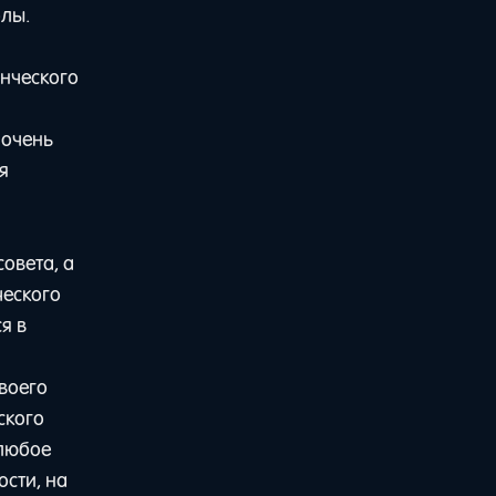
олы.
енческого
 очень
я
овета, а
ческого
я в
в
своего
ского
 любое
ости, на