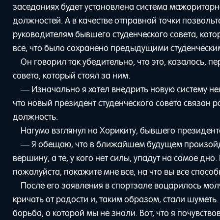
заседаниях будет установлена система мажоритарн
должностей. А в качестве отправной точки позволь
руководителям бывшего студенческого совета, кото
все, что было сохранено предыдущими студенческим
Он говорил так убедительно, что это, казалось, 
совета, который стоял за ним.
— Изначально я хотел внедрить новую систему нем
что новый президент студенческого совета связан
должность.
Нагумо взглянул на Хорикиту, бывшего президента
— Я обещаю, что в ближайшем будущем произойд
вершину, а те, у кого нет силы, упадут на самое дно
пожалуйста, покажите мне все, на что вы все способ
После его заявления в спортзале воцарилось мол
кричать от радости и, таким образом, стали шумет
борьба, о которой мы не знали. Вот, что я почувств