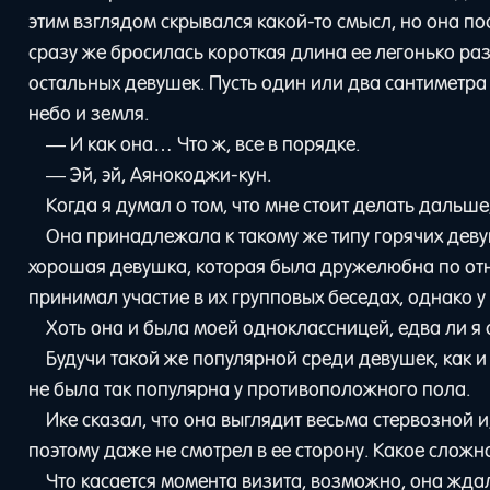
этим взглядом скрывался какой-то смысл, но она по
сразу же бросилась короткая длина ее легонько ра
остальных девушек. Пусть один или два сантиметра 
небо и земля.
— И как она… Что ж, все в порядке.
— Эй, эй, Аянокоджи-кун.
Когда я думал о том, что мне стоит делать дальш
Она принадлежала к такому же типу горячих девуше
хорошая девушка, которая была дружелюбна по отно
принимал участие в их групповых беседах, однако у
Хоть она и была моей одноклассницей, едва ли я 
Будучи такой же популярной среди девушек, как и
не была так популярна у противоположного пола.
Ике сказал, что она выглядит весьма стервозной 
поэтому даже не смотрел в ее сторону. Какое сложн
Что касается момента визита, возможно, она ждал