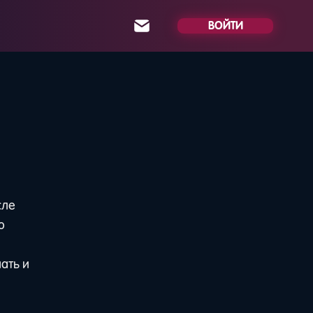
ВОЙТИ
сле
о
ать и