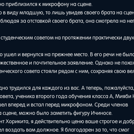
 приблизился к микрофону на сцене.
 в виду младшую, то лишь увидев своего брата на сцен
аблюдая за отставкой своего брата, она смотрела на не
 студенческим советом на протяжении практически двух 
 ушел и вернулся на прежнее место. В его речи не был
ржественное и почтительное заявление. Однако не похо
енческого совета стояли рядом с ним, сохраняя свою в
но трудился для каждого из вас. А теперь, пожалуйста
овета, ученика второго года обучения класса А, Мияби 
шел вперед и встал перед микрофоном. Среди членов
а сцене, можно было заметить фигуру Ичиносе.
нт Хорикита, я действительно ценю ваше строгое и доб
ел воздать вам должное. Я благодарен за то, что смог