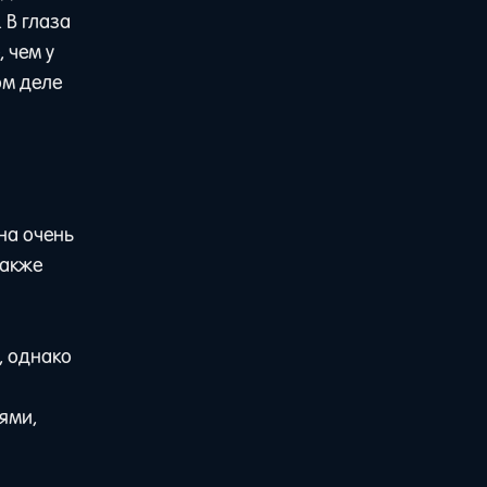
 В глаза
 чем у
ом деле
Она очень
также
, однако
ями,