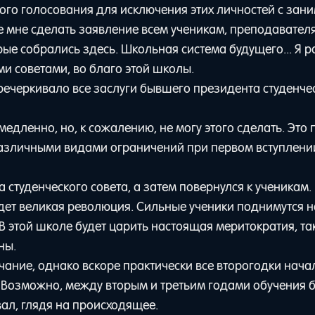
ого голосования для исключения этих личностей с зан
те мне сделать заявление всем ученикам, преподавател
рые собрались здесь. Школьная система будущего... Я 
и советами, во благо этой школы.
перечеркивало все заслуги бывшего президента студенче
едленно, но, к сожалению, не могу этого сделать. Это 
 различными видами ограничений при первом вступлени
 студенческого совета, а затем повернулся к ученикам.
ет великая революция. Сильные ученики поднимутся н
. В этой школе будет царить настоящая меритократия, так
ны.
чание, однако вскоре практически все второгодки нача
ь. Возможно, между вторым и третьим годами обучения 
овал, глядя на происходящее.