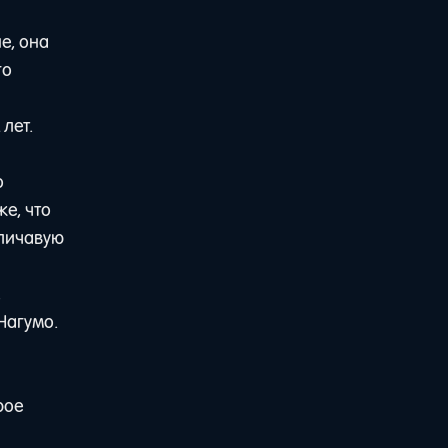
е, она
го
лет.
о
же, что
еличавую
,
Нагумо.
рое