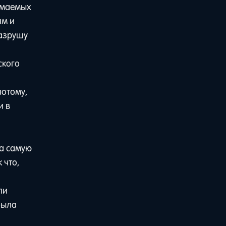
имаемых
ям и
разрушу
ского
потому,
и в
а самую
 что,
ли
была