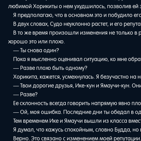
любимой Хорикиты о нем ухудшилось, позволив ей з
Я предполагаю, что в основном это и побудило ег
В двух словах, Судо неуклонно растет, и его репу
В то же время произошли изменения не только в р
хорошо это или плохо.
— Ты снова один?
Пока я мысленно оценивал ситуацию, ко мне обра
— Разве плохо быть одному?
Хорикита, кажется, усмехнулась. Я безучастно на н
— Твои дорогие друзья, Ике-кун и Ямаучи-кун. О
— Разве?
Ее склонность всегда говорить напрямую явно плох
— Ой, моя ошибка. Последние дни ты обедал в оди
Тем временем Ике и Ямаучи вышли из класса вмест
Я думал, что кажусь спокойным, словно Будда, но
Верно. Это связано с изменением моей репутации.