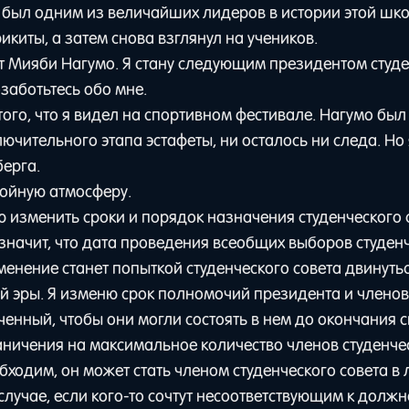
 был одним из величайших лидеров в истории этой шк
икиты, а затем снова взглянул на учеников.
т Мияби Нагумо. Я стану следующим президентом студ
заботьтесь обо мне.
 того, что я видел на спортивном фестивале. Нагумо был
лючительного этапа эстафеты, ни осталось ни следа. Но 
берга.
койную атмосферу.
ю изменить сроки и порядок назначения студенческого с
значит, что дата проведения всеобщих выборов студен
менение станет попыткой студенческого совета двинутьс
вой эры. Я изменю срок полномочий президента и члено
ченный, чтобы они могли состоять в нем до окончания 
аничения на максимальное количество членов студенче
бходим, он может стать членом студенческого совета в
случае, если кого-то сочтут несоответствующим к должн