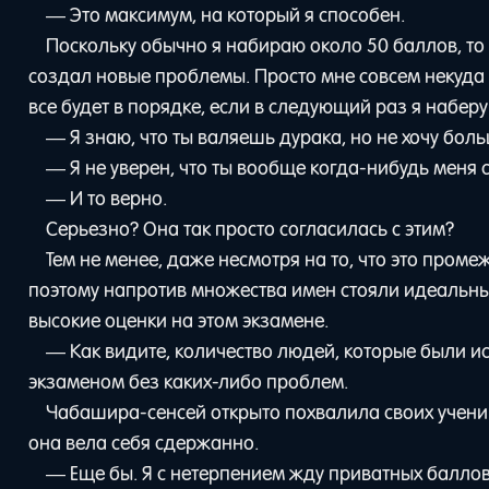
— Это максимум, на который я способен.
Поскольку обычно я набираю около 50 баллов, то 
создал новые проблемы. Просто мне совсем некуда т
все будет в порядке, если в следующий раз я наберу
— Я знаю, что ты валяешь дурака, но не хочу бол
— Я не уверен, что ты вообще когда-нибудь меня 
— И то верно.
Серьезно? Она так просто согласилась с этим?
Тем не менее, даже несмотря на то, что это пром
поэтому напротив множества имен стояли идеальны
высокие оценки на этом экзамене.
— Как видите, количество людей, которые были ис
экзаменом без каких-либо проблем.
Чабашира-сенсей открыто похвалила своих ученико
она вела себя сдержанно.
— Еще бы. Я с нетерпением жду приватных баллов