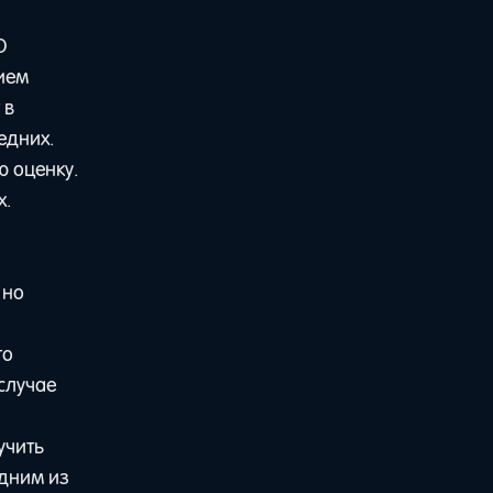
D
ием
 в
едних.
ю оценку.
х.
 но
то
 случае
учить
одним из