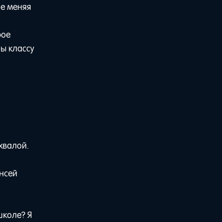
не меняя
рое
бы классу
хвалой.
нсей
школе? Я