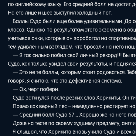
по английскому языку. Его средний балл не достиг 
На его лице и шее выступил холодный пот.
Баллы Судо были еще более удивительными. До с
класса. Однако по результатам этого экзамена в о
учитывая очки, которые он заработал на спортивно
тем удивленным взглядам, что бросали на него наш
— Я так сильно побил свой личный рекорд!!! Вы э
Судо, как только увидел свои результаты, и поднялся
— Это не те баллы, которым стоит радоваться. Те
говоря, я считаю, что это дефективная система.
— Ох, черт побери...
Судо заткнулся после резких слов Хорикиты. Он т
Прямо как верный пес ­– немедленно реагирует на
— Средний балл Судо 57... Хорошо же на него по
Даже на тесте по своему худшему предмету, англи
Я слышал, что Хорикита вновь учила Судо и всех 