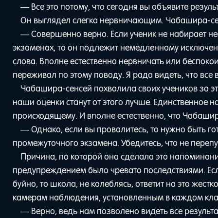
— Все это потому, что сегодня вы объявите резуль
Он выглядел слегка нервничающим. Чабашира-сен
— Совершенно верно. Если ученик не набирает 
экзаменах, то он подлежит немедленному исключени
слова. Вполне естественно нервничать или беспокои
переживал по этому поводу. Я рада видеть, что все 
Чабашира-сенсей похвалила своих учеников за это
наши оценки станут от этого лучше. Единственное
происходящему. И вполне естественно, что Чабашир
— Однако, если вы провалитесь, то нужно быть го
промежуточного экзамена. Убедитесь, что не перепу
Причина, по которой она сделала это напоминани
предупреждением было чревато последствиями. Если
буйно, то школа, не колеблясь, ответит на это жест
камерам наблюдения, установленным в каждом кла
— Верно, ведь нам позволено видеть все результа