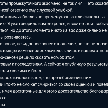
таты промежуточного экзамена, не так ли? — это сказал
сей ответила ему с лукавой улыбкой:
необходимых баллов на промежуточных или финальных
ю. Я уже говорила вам это ранее, и вам не стоит забы
ться, но до этого момента никто из вас даже сильно не
вы развиваетесь.
 новое, невиданное ранее отношение, но это не значит
 настоящее изменение заключалось лишь в нашем отнош
а-сенсей решила сказать нам об этом.
товым к последствиям. А сейчас я опубликую результат
тали свое имя и балл.
е, заключалась в том, что пренебрежение этим
 кто-то не сможет смириться со своей оценкой и повед
ко, имея достаточные для этого доказательства благода
ссе.
ты.