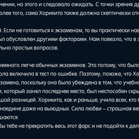
чении, но этого и следовало ожидать. С точки зрения д
олее того, сама Хорикита также должна скептически от
Если не готовиться к экзаменам, то вы практически на
был обусловлен другими факторами. Нам повезло, что в 
льно простых вопросов.
немного легче обычных экзаменов. Это потому, что был
ола включила в тест по ошибке. Поэтому, похоже, что Х
замена, поскольку она была убеждена в том, что учебн
чи, который занял последнее место, был неспособен скр
шой разницей. Хорикита, как и раньше, учила всех, кто
й наедине даже на выходных. Сила любви – страшная в
шаются.
ы тебе не прекратить весь этот фарс и не подойти к дел