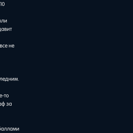
10
ыли
давит
все не
следним.
е-то
аф за
 баллами