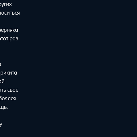
ругих
носиться
верняка
этот раз
о
орикита
ой
ыть свое
 боялся
ещь.
у