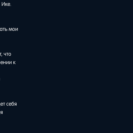
 Ике.
вать мои
, что
ении к
ы
ет себя
ря