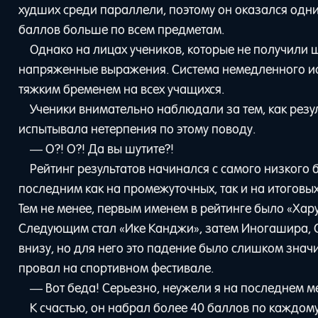
худших среди параллели, поэтому он оказался одни
баллов больше по всем предметам.
Однако на лицах учеников, которые не получили ш
напряженные выражения. Система немедленного ис
тяжким бременем на всех учащихся.
Ученики внимательно наблюдали за тем, как резул
испытывала нетерпения по этому поводу.
— О?! О?! Да вы шутите?!
Рейтинг результатов начинался с самого низкого 
последним как на промежуточных, так и на итоговых
Тем не менее, первым именем в рейтинге было «Хар
Следующим стал «Ике Канджи», затем Иногашира, С
внизу, но для него это падение было слишком знач
провал на спортивном фестивале.
— Вот беда! Серьезно, неужели я на последнем ме
К счастью, он набрал более 40 баллов по каждом