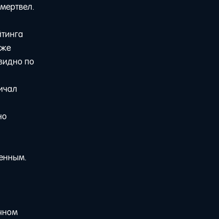
омертвел.
йтинга
аже
 видно по
ричал
но
женным.
очном