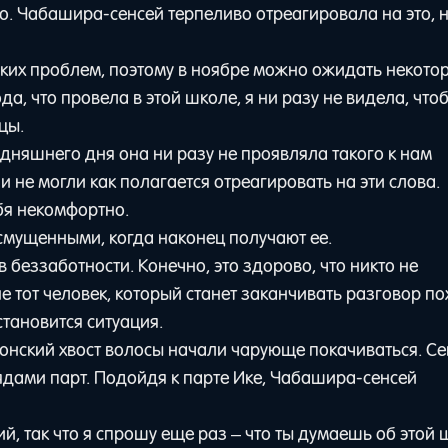
до. Чабашира-сенсей терпеливо отреагировала на это, 
аких проблем, поэтому в ноябре можно ожидать некото
а, что провела в этой школе, я ни разу не видела, что
цы.
дняшнего дня она ни разу не проявляла такого к нам
и не могли как полагается отреагировать на эти слова.
бя некомфортно.
 смущенными, когда наконец получают ее.
беззаботности. Конечно, это здорово, что никто не
е тот человек, который станет заканчивать разговор по
становится ситуация.
онский хвост волосы начали чарующе покачиваться. Се
ядами парт. Подойдя к парте Ике, Чабашира-сенсей
, так что я спрошу еще раз – что ты думаешь об этой 