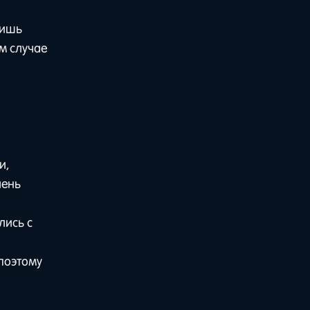
лишь
м случае
и,
чень
лись с
 поэтому