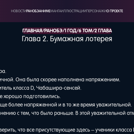
НОВОСТИ
РАНОБЭ
АНИМЕ
МАНГА
ИЛЛЮСТРАЦИИ
ПЕРСОНАЖИ
О ПРОЕКТЕ
/
/
/
/
ГЛАВНАЯ
РАНОБЭ
1 ГОД
6 ТОМ
2 ГЛАВА
Глава 2. Бумажная лотерея
ра.
ичной. Она была скорее наполнена напряжением.
итель класса D, Чабашира-сенсей.
се хорошо подготовились.
 еще более напряженной и в то же время уважительной.
нению с тем, что было раньше. В этой уважительной а
рить, что все присутствующие здесь – ученики класса 