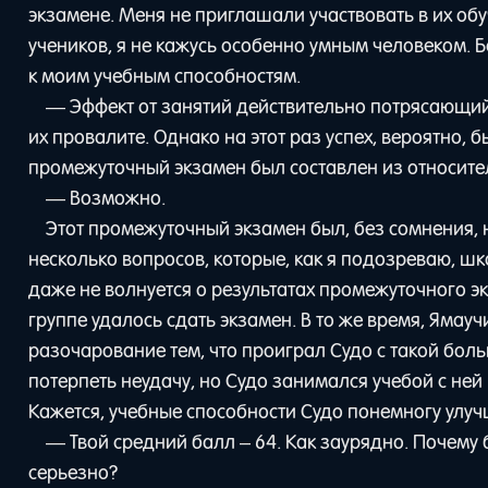
экзамене. Меня не приглашали участвовать в их обу
учеников, я не кажусь особенно умным человеком. Б
к моим учебным способностям.
— Эффект от занятий действительно потрясающий. 
их провалите. Однако на этот раз успех, вероятно, 
промежуточный экзамен был составлен из относите
— Возможно.
Этот промежуточный экзамен был, без сомнения, 
несколько вопросов, которые, как я подозреваю, шк
даже не волнуется о результатах промежуточного эк
группе удалось сдать экзамен. В то же время, Ямау
разочарование тем, что проиграл Судо с такой боль
потерпеть неудачу, но Судо занимался учебой с не
Кажется, учебные способности Судо понемногу улуч
— Твой средний балл – 64. Как заурядно. Почему б
серьезно?