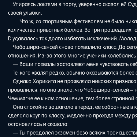
Упираясь локтями в парту, уверенно сказал ей Су
своей улыбки.
— Что ж, со спортивным фестивалем не было ник
количество приватных баллов. За три прошедших год
D удавалось так долго избегать исключений. Молод
Чабашира-сенсей снова похвалила класс. До сего
отношения. Из-за этого многие ученики колебались 
— Ваши похвалы заставляют меня чувствовать се
Те, кого хвалят редко, обычно оказываются более
Однако Хорикита не проявляла никаких признаков 
провалился, но она знала, что Чабашира-сенсей – н
Чем мягче ее к нам отношение, тем более странной 
Она спокойно зашагала вперед, ее собранные в к
сделала круг по классу, медленно проходя между р
остановилась и сказала:
— Ты преодолел экзамен безо всяких происшествий