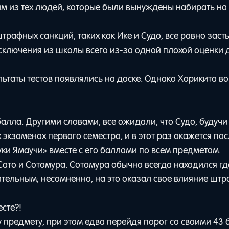
м из тех людей, которые были вынуждены набирать на 
трафных санкций, таких как Ике и Судо, все равно заст
ключения из школы всего из-за одной плохой оценки 
ьтаты тестов появлялись на доске. Однако Хорикита во
балла. Другими словами, все ожидали, что Судо, будучи
 экзаменах первого семестра, и в этот раз окажется по
уки Ямаучи» вместе с его баллами по всем предметам.
ато и Сотомура. Сотомура обычно всегда находился гд
ительным; несомненно, на это оказал свое влияние штр
сте?!
у предмету, при этом едва перейдя порог со своими 43