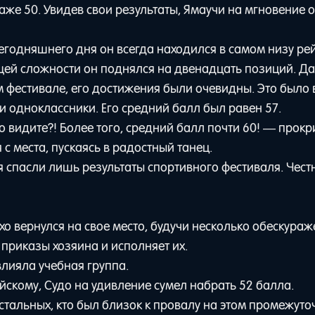
даже 50. Увидев свои результаты, Ямаучи на мгновение 
егодняшнего дня он всегда находился в самом низу ре
бщей сложности он поднялся на двенадцать позиций. Д
м фестивале, его достижения были очевидны. Это было
и одноклассники. Его средний балл был равен 57.
то видите?! Более того, средний балл почти 60! — прок
 с места, пускаясь в радостный танец.
бя спасли лишь результаты спортивного фестиваля. Чест
ихо вернулся на свое место, будучи несколько обескура
 приказы хозяина и исполняет их.
влияла учебная группа.
йскому, Судо на удивление сумел набрать 52 балла.
остальных, кто был близок к провалу на этом промежут