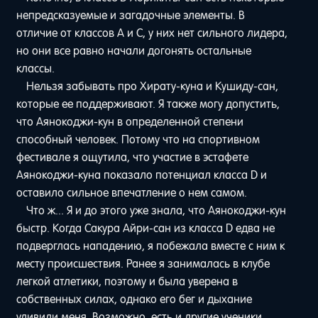
непредсказуемые и загадочные элементы. В
отличие от классов A и C, у них нет сильного лидера,
но они все равно начали догонять остальные
классы.
Нельзя забывать про Хирату-куна и Кушиду-сан,
которые ее поддерживают. Я также могу допустить,
что Аянокоджи-кун в определенной степени
способный человек. Потому что на спортивном
фестивале я ощутила, что участие в эстафете
Аянокоджи-куна показало потенциал класса D и
оставило сильное впечатление о нем самом.
Что ж... Я и до этого уже знала, что Аянокоджи-кун
быстр. Когда Сакура Айри-сан из класса D едва не
подверглась нападению, я побежала вместе с ним к
месту происшествия. Ранее я занималась в клубе
легкой атлетики, поэтому и была уверена в
собственных силах, однако его бег и дыхание
удивили меня. Возможно, есть и другие ученики,