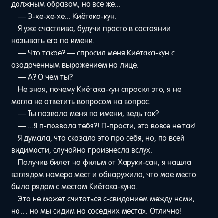
должным образом, но все же...
— Э-хе-хе-хе... Киётака-кун.
Я уже счастлива, будучи просто в состоянии
называть его по имени.
— Что такое? — спросил меня Киётака-кун с
озадаченным выражением на лице.
— А? О чем ты?
Не зная, почему Киётака-кун спросил это, я не
могла не ответить вопросом на вопрос.
— Ты позвала меня по имени, ведь так?
— ...Я п-позвала тебя?! П-прости, это вовсе не так!
Я думала, что сказала это про себя, но, по всей
видимости, случайно произнесла вслух.
Получив билет на фильм от Харуки-сан, я нашла
взглядом номера мест и обнаружила, что мое место
было рядом с местом Киётака-куна.
Это не может считаться с-свиданием между нами,
но… но мы сидим на соседних местах. Отлично!