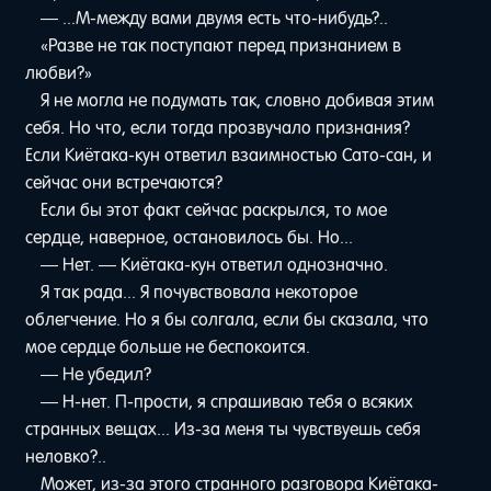
— ...М-между вами двумя есть что-нибудь?..
«Разве не так поступают перед признанием в
любви?»
Я не могла не подумать так, словно добивая этим
себя. Но что, если тогда прозвучало признания?
Если Киётака-кун ответил взаимностью Сато-сан, и
сейчас они встречаются?
Если бы этот факт сейчас раскрылся, то мое
сердце, наверное, остановилось бы. Но...
— Нет. — Киётака-кун ответил однозначно.
Я так рада... Я почувствовала некоторое
облегчение. Но я бы солгала, если бы сказала, что
мое сердце больше не беспокоится.
— Не убедил?
— Н-нет. П-прости, я спрашиваю тебя о всяких
странных вещах... Из-за меня ты чувствуешь себя
неловко?..
Может, из-за этого странного разговора Киётака-