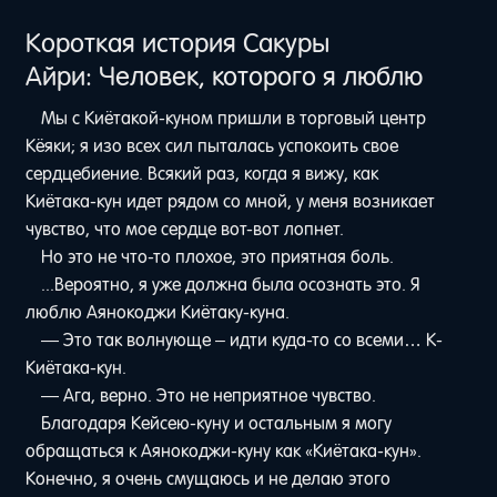
Короткая история Сакуры
Айри: Человек, которого я люблю
Мы с Киётакой-куном пришли в торговый центр
Кёяки; я изо всех сил пыталась успокоить свое
сердцебиение. Всякий раз, когда я вижу, как
Киётака-кун идет рядом со мной, у меня возникает
чувство, что мое сердце вот-вот лопнет.
Но это не что-то плохое, это приятная боль.
...Вероятно, я уже должна была осознать это. Я
люблю Аянокоджи Киётаку-куна.
— Это так волнующе – идти куда-то со всеми… К-
Киётака-кун.
— Ага, верно. Это не неприятное чувство.
Благодаря Кейсею-куну и остальным я могу
обращаться к Аянокоджи-куну как «Киётака-кун».
Конечно, я очень смущаюсь и не делаю этого