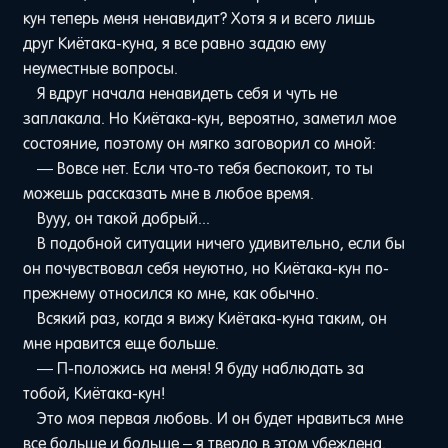
кун теперь меня ненавидит? Хотя я и всего лишь
друг Киётака-куна, я все равно задаю ему
неуместные вопросы.
Я вдруг начала ненавидеть себя и чуть не
заплакала. Но Киётака-кун, вероятно, заметил мое
состояние, поэтому он мягко заговорил со мной:
— Вовсе нет. Если что-то тебя беспокоит, то ты
можешь рассказать мне в любое время.
Вууу, он такой добрый...
В подобной ситуации ничего удивительно, если бы
он почувствовал себя неуютно, но Киётака-кун по-
прежнему относился ко мне, как обычно.
Всякий раз, когда я вижу Киётака-куна таким, он
мне нравится еще больше.
— П-положись на меня! Я буду наблюдать за
тобой, Киётака-кун!
Это моя первая любовь. И он будет нравиться мне
все больше и больше – я твердо в этом убеждена.