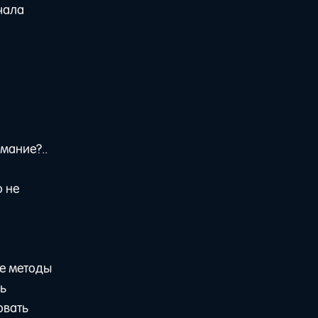
ачала
мание?..
о не
ие методы
сь
овать