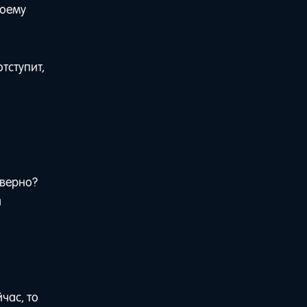
воему
тступит,
 верно?
и
час, то