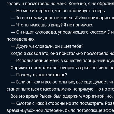
голову и посмотрела на меня. Конечно, я не обрати
— Но мне интересно, что он планирует теперь.
— Ты и в самом деле не знаешь? Или притворяеш
— Что ты имеешь в виду? Я не понимаю.
— Он ищет кукловода, управляющего классом D из 
последствиях.
— Другими словами, он ищет тебя?
Когда я сказал это, она пристально посмотрела на
— Использование меня в качестве плаща-невидим
Хорикита продолжала говорить серьезно, явно н
— Почему ты так считаешь?
— Если он, как и все остальные, все еще думает, чт
станет пытаться атаковать меня напрямую. Но на эт
Все это время Рьюен был одержим Хорикитой, но, 
— Смотря с какой стороны на это посмотреть. Разв
время «Бумажной лотереи», была потрясающе эффе