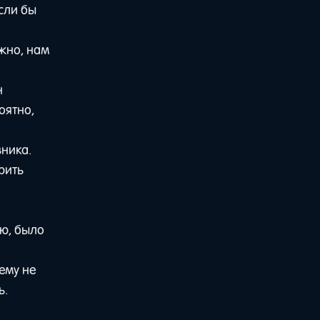
сли бы
ожно, нам
н
оятно,
вника.
рить
аю, было
ему не
ь.