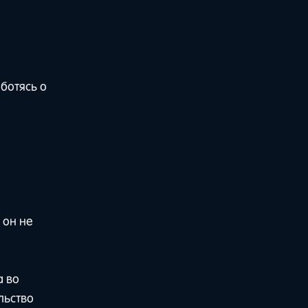
ботясь о
 он не
а во
льство