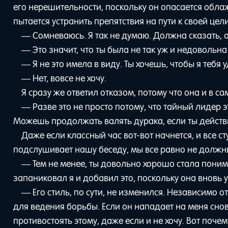
его нерешительности, поскольку он опасается облаж
пытается устранить препятствия на пути к своей цели
— Сомневаюсь. Я так не думаю. Должна сказать, о
— Это значит, что ты была не так уж и недовольн
— Я не это имела в виду. Ты хочешь, чтобы я тебя 
— Нет, вовсе не хочу.
Я сразу же ответил отказом, потому что она и в с
— Разве это не просто потому, что тайный лидер 
Можешь продолжать валять дурака, если ты действи
Даже если классный час вот-вот начнется, и все с
подслушивает нашу беседу, мы все равно не должны
— Тем не менее, ты довольно хорошо стала понимат
запаниковал я и добавил это, поскольку она вновь 
— Его стиль, по сути, не изменился. Независимо 
для ведения борьбы. Если он нападает на меня снова
противостоять этому, даже если и не хочу. Вот почем