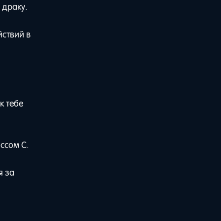
 драку.
йствий в
к тебе
ссом С.
я за