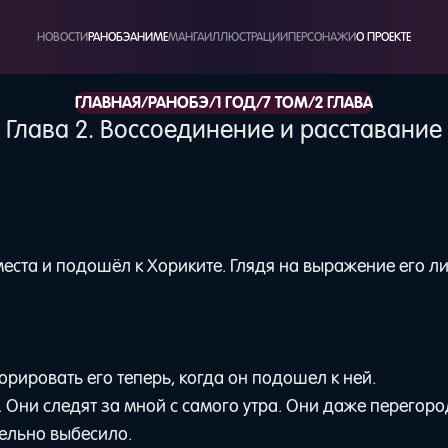
НОВОСТИ
РАНОБЭ
АНИМЕ
МАНГА
ИЛЛЮСТРАЦИИ
ПЕРСОНАЖИ
О ПРОЕКТЕ
/
/
/
/
ГЛАВНАЯ
РАНОБЭ
1 ГОД
7 ТОМ
2 ГЛАВА
Глава 2. Воссоединение и расставание
места и подошёл к Хориките. Глядя на выражение его ли
рировать его теперь, когда он подошел к ней.
н. Они следят за мной с самого утра. Они даже перегор
тельно выбесило.