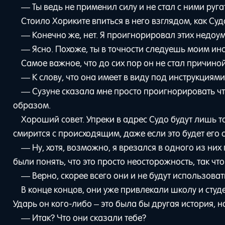
— Ты ведь не применил силу и не стал с ними руга
Стоило Хориките впиться в него взглядом, как Су
— Конечно же, нет. Я проигнорировал этих недоу
— Ясно. Похоже, ты в точности следуешь моим ин
Самое важное, что до сих пор он не стал причин
— К слову, что она имеет в виду под инструкциями
— Сузуне сказала мне просто проигнорировать что
образом.
Хороший совет. Упреки в адрес Судо будут лишь т
смирится с происходящим, даже если это будет его 
— Ну, хотя, возможно, я врезался в одного из ни
были понять, что это просто неосторожность, так чт
— Верно, скорее всего они и не будут использовать
В конце концов, они уже привлекали школу и студ
Ударь он кого-либо – это была бы другая история, н
— Итак? Что они сказали тебе?