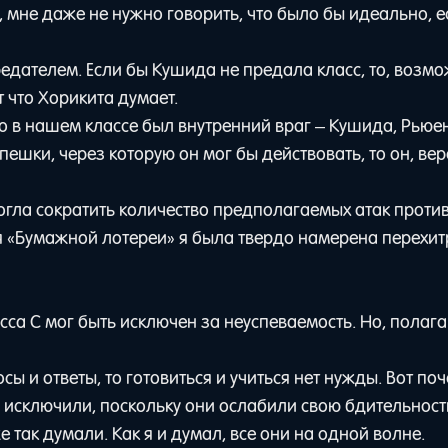
 мне даже не нужно говорить, что было бы идеально, е
редателем. Если бы Кушида не предала класс, то, возм
 что Хорикита думает.
о в нашем классе был внутренний враг – Кушида, Рьюе
пешки, через которую он мог бы действовать, то он, вер
огла сократить количество предполагаемых атак проти
я «Бумажной лотереи» я была твердо намерена перехит
асса C мог быть исключен за неуспеваемость. Но, полаг
ы и ответы, то готовиться и учиться нет нужды. Вот поч
ы исключили, поскольку они ослабили свою бдительност
е так думали. Как я и думал, все они на одной волне.