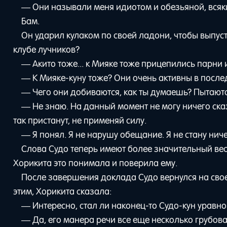
— Они называли меня идиотом и обезьяной, вся
Бам.
Он ударил кулаком по своей ладони, чтобы выпус
клубе лучников?
— Акито тоже... к Мияке тоже прицепились парни и
— К Мияке-куну тоже? Они очень активны в после
— Чего они добиваются, как ты думаешь? Пытаютс
— Не знаю. На данный момент не могу ничего сказ
так пристанут, не применяй силу.
— Я понял. Я не нарушу обещание. Я не стану ниче
Слова Судо теперь имеют более значительный вес 
Хорикита это понимала и поверила ему.
После завершения доклада Судо вернулся на свое
этим, Хорикита сказала:
— Интересно, стал ли наконец-то Судо-кун урав
— Да, его манера речи все еще несколько грубова