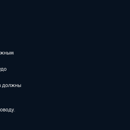
олжным
удо
ов должны
поводу.