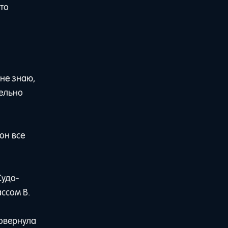
то
 не знаю,
тельно
он все
Судо-
ассом В.
повернула