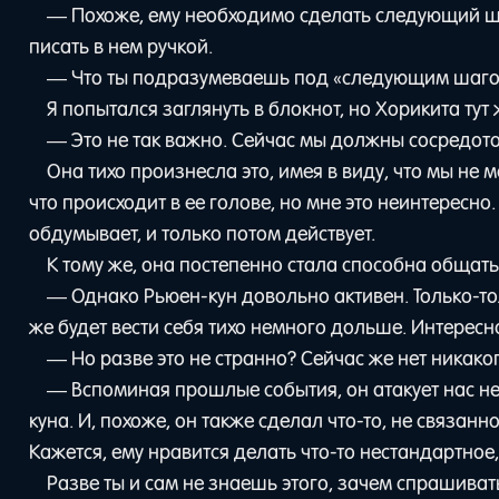
— Похоже, ему необходимо сделать следующий шаг
писать в нем ручкой.
— Что ты подразумеваешь под «следующим шаг
Я попытался заглянуть в блокнот, но Хорикита тут 
— Это не так важно. Сейчас мы должны сосредоточ
Она тихо произнесла это, имея в виду, что мы не 
что происходит в ее голове, но мне это неинтересн
обдумывает, и только потом действует.
К тому же, она постепенно стала способна общать
— Однако Рьюен-кун довольно активен. Только-тол
же будет вести себя тихо немного дольше. Интересно
— Но разве это не странно? Сейчас же нет никако
— Вспоминая прошлые события, он атакует нас не
куна. И, похоже, он также сделал что-то, не связан
Кажется, ему нравится делать что-то нестандартное,
Разве ты и сам не знаешь этого, зачем спрашива