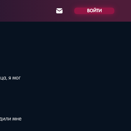
ВОЙТИ
ца, я мог
одили мне