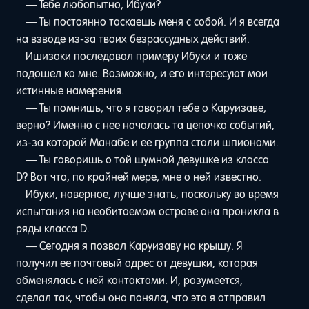
— Тебе любопытно, Ибуки?
— Ты постоянно таскаешь меня с собой. И я всегда
на взводе из-за твоих безрассудных действий.
Ишизаки последовал примеру Ибуки и тоже
подошел ко мне. Возможно, и его интересуют мои
истинные намерения.
— Ты помнишь, что я говорил тебе о Каруизаве,
верно? Именно с нее началась та цепочка событий,
из-за которой Манабе и ее группа стали шпионами.
— Ты говоришь о той шумной девушке из класса
D? Вот что, по крайней мере, мне о ней известно.
Ибуки, наверное, лучше знать, поскольку во время
испытания на необитаемом острове она проникла в
ряды класса D.
— Сегодня я позвал Каруизаву на крышу. Я
получил ее почтовый адрес от девушки, которая
обменялась с ней контактами. И, разумеется,
сделал так, чтобы она поняла, что это я отправил