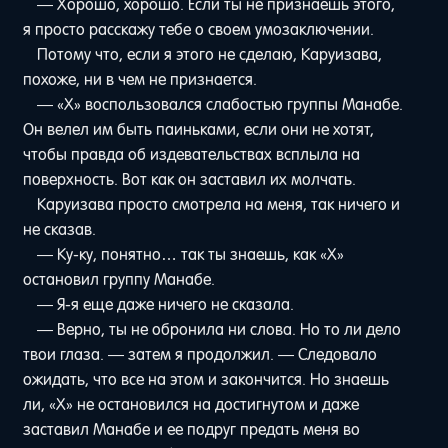
— Хорошо, хорошо. Если ты не признаешь этого,
я просто расскажу тебе о своем умозаключении.
Потому что, если я этого не сделаю, Каруизава,
похоже, ни в чем не признается.
— «Х» воспользовался слабостью группы Манабе.
Он велел им быть паиньками, если они не хотят,
чтобы правда об издевательствах всплыла на
поверхность. Вот как он заставил их молчать.
Каруизава просто смотрела на меня, так ничего и
не сказав.
— Ку-ку, понятно… так ты знаешь, как «Х»
остановил группу Манабе.
— Я-я еще даже ничего не сказала.
— Верно, ты не обронила ни слова. Но то ли дело
твои глаза. — затем я продолжил. — Следовало
ожидать, что все на этом и закончится. Но знаешь
ли, «Х» не остановился на достигнутом и даже
заставил Манабе и ее подруг предать меня во