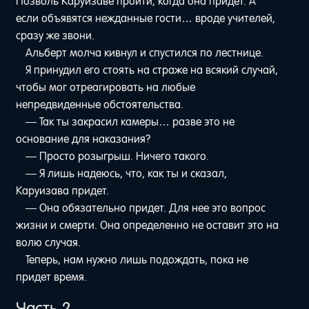
Позволь Каруизаве пройти, когда она придет. А
если объявятся нежданные гости… вроде учителей,
сразу же звони.
Альберт молча кивнул и спустился по лестнице.
Я принудил его стоять на страже на всякий случай,
чтобы мог отреагировать на любые
непредвиденные обстоятельства.
— Так ты закрасил камеры… разве это не
основание для наказания?
— Просто розыгрыш. Ничего такого.
— Я лишь надеюсь, что, как ты и сказал,
Каруизава придет.
— Она обязательно придет. Для нее это вопрос
жизни и смерти. Она определенно не оставит это на
волю случая.
Теперь, нам нужно лишь подождать, пока не
придет время.
Часть 2