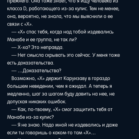
прежнего. Она тоже знает, что я ищу человека из
класса D, работающего из-за кулис. Тем не менее,
она, вероятно, не знала, что мы выяснили о ее
связи с «Х».
— «Х» спас тебя, когда над тобой издевались
Манабе и ее группа, не так ли?
— Х-ха? Это неправда.
— Нет смысла скрывать это сейчас. У меня тоже
есть доказательства.
— …Доказательства?
Возможно, «Х» держит Каруизаву в гораздо
большем неведении, чем я ожидал. А теперь я
медленно, шаг за шагом буду давить на нее, не
допуская никаких ошибок.
— Как, по-твоему, «Х» смог защитить тебя от
Манабе из-за кулис?
— Я не знаю. Надо мной не издевались и даже
если ты говоришь о каком-то там «Х»…