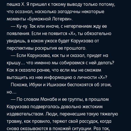
пешка Х. Я пришел к такому выводу только потому,
что осознал, насколько загадочны некоторые
моменты «Бумажной Лотереи».
— Ку-ку. Так или иначе, с нетерпением жду ее
появления. Если не появится «Х», ты обязательно
увидишь, в каком ужасе будет Каруизава от
перспективы раскрытия ее прошлого.
— Если Каруизава, как ты и сказал, придет на
крышу… что именно мы собираемся с ней делать?
Как я сказала ранее, что если мы не сможем
вытащить из нее информацию о личности «Х»?
Похоже, Ибуки и Ишизаки беспокоятся об этом,
но…
— По словам Манабе и ее группы, в прошлом
Каруизава подвергалась довольно жестоким
издевательствам. Люди, перенесшие такую тяжелую
травму, как правило, теряют свой рассудок, когда
снова оказываются в похожей ситуации. Раз так,