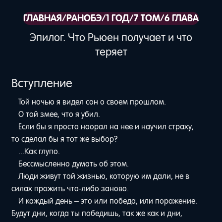
ГЛАВНАЯ
/
РАНОБЭ
/
1 ГОД
/
7 ТОМ
/
6 ГЛАВА
Эпилог. Что Рьюен получает и что
теряет
Вступление
Той ночью я видел сон о своем прошлом.
О той змее, что я убил.
Если бы я просто наорал на нее и научил страху,
то сделал бы я тот же выбор?
...Как глупо.
Бессмысленно думать об этом.
Люди живут той жизнью, которую им дали, не в
силах прожить что-либо заново.
И каждый день – это или победа, или поражение.
Будут дни, когда ты победишь, так же как и дни,