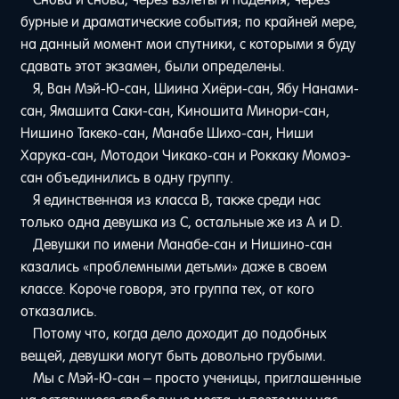
бурные и драматические события; по крайней мере,
на данный момент мои спутники, с которыми я буду
сдавать этот экзамен, были определены.
Я, Ван Мэй-Ю-сан, Шиина Хиёри-сан, Ябу Нанами-
сан, Ямашита Саки-сан, Киношита Минори-сан,
Нишино Такеко-сан, Манабе Шихо-сан, Ниши
Харука-сан, Мотодои Чикако-сан и Роккаку Момоэ-
сан объединились в одну группу.
Я единственная из класса В, также среди нас
только одна девушка из С, остальные же из А и D.
Девушки по имени Манабе-сан и Нишино-сан
казались «проблемными детьми» даже в своем
классе. Короче говоря, это группа тех, от кого
отказались.
Потому что, когда дело доходит до подобных
вещей, девушки могут быть довольно грубыми.
Мы с Мэй-Ю-сан – просто ученицы, приглашенные