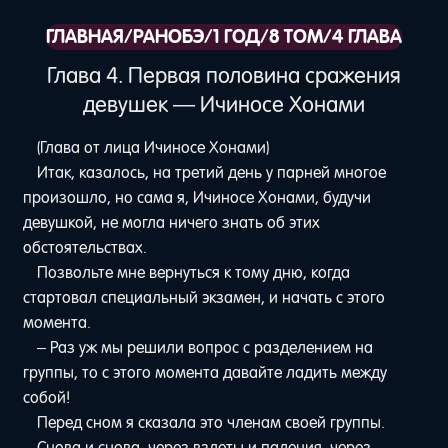
ГЛАВНАЯ
/
РАНОБЭ
/
1 ГОД
/
8 ТОМ
/
4 ГЛАВА
Глава 4. Первая половина сражения
девушек — Ичиносе Хонами
(Глава от лица Ичиносе Хонами)
Итак, казалось, на третий день у парней многое
произошло, но сама я, Ичиносе Хонами, будучи
девушкой, не могла ничего знать об этих
обстоятельствах.
Позвольте мне вернуться к тому дню, когда
стартовал специальный экзамен, и начать с этого
момента.
– Раз уж мы решили вопрос с разделением на
группы, то с этого момента давайте ладить между
собой!
Перед сном я сказала это членам своей группы.
Снова и снова, через взлеты и падения, через