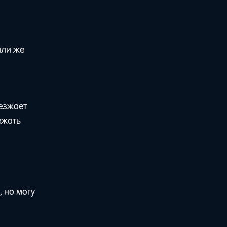
или же
иезжает
бежать
, но могу