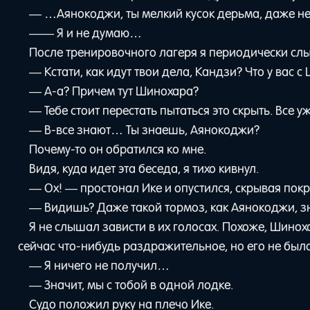
— …Аянокоджи, ты мелкий кусок дерьма, даже не д
—— Я и не думаю…
После тренировочного лагеря я периодически 
— Кстати, как идут твои дела, Кандзи? Что у вас 
— А-а? Причем тут Шинохара?
— Тебе стоит перестать пытаться это скрыть. Все у
— В-все знают… Ты знаешь, Аянокоджи?
Почему-то он обратился ко мне.
Видя, куда идет эта беседа, я тихо кивнул.
— Ох! — простонал Ике и опустился, скрывая пок
— Видишь? Даже такой тормоз, как Аянокоджи, зн
Я не слышал зависти в их голосах. Похоже, Шинох
сейчас что-нибудь раздражительное, но его не был
— Я ничего не получил…
— Значит, мы с тобой в одной лодке.
Судо положил руку на плечо Ике.