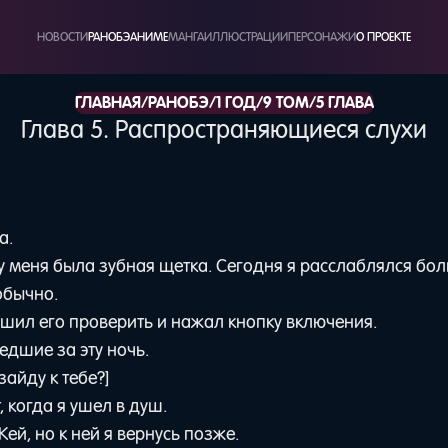
НОВОСТИ
РАНОБЭ
АНИМЕ
МАНГА
ИЛЛЮСТРАЦИИ
ПЕРСОНАЖИ
О ПРОЕКТЕ
/
/
/
/
ГЛАВНАЯ
РАНОБЭ
1 ГОД
9 ТОМ
5 ГЛАВА
Глава 5. Распространяющиеся слухи
а.
 у меня была зубная щетка. Сегодня я расслаблялся бо
обычно.
ешил его проверить и нажал кнопку включения.
едшие за эту ночь.
зайду к тебе?]
 когда я ушел в душ.
й, но к ней я вернусь позже.