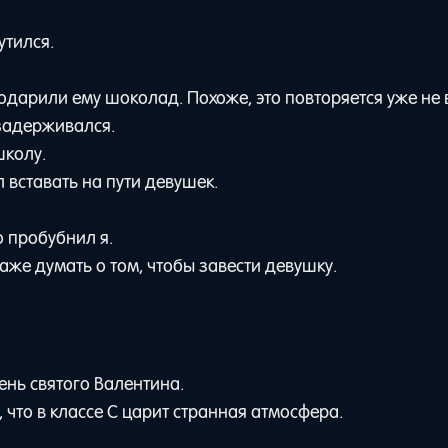
утился.
одарили ему шоколад. Похоже, это повторяется уже не 
 задерживался.
школу.
л вставать на пути девушек.
 пробубнил я.
аже думать о том, чтобы завести девушку.
ень святого Валентина.
 что в классе C царит странная атмосфера.