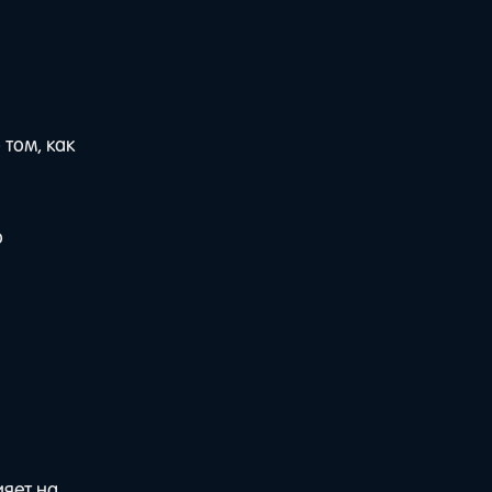
том, как
о
ияет на