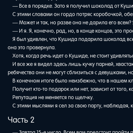
— Все в порядке. Зато я получил шоколад от Куши
С этими словами он гордо потряс коробочкой, обе
— Может и так, но разве она не дарила его всем?
— И я. Я, конечно, рад, но, в конце концов, это п
Я был удивлен, что Кушида подарила шоколад всем
она это провернула.
Хотя, когда речь идет о Кушиде, не стоит удивлять
И все же я видел здесь лишь кучку парней, хвас
ребячества они не могут сблизиться с девушками, но
В конечном итоге было неизбежно, что в нашем кл
Получит кто-то подарок или нет, зависит от того, к
Репутация не меняется по щелчку.
С этими мыслями я сел за свою парту, наблюдая, 
Часть 2
— Завтра 15-е число. Всем вам предстоит пройти 