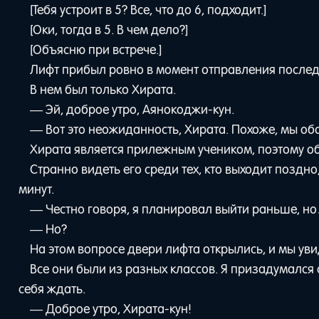
[Тебя устроит в 5? Все, что до 6, подходит.]
[Оки, тогда в 5. В чем дело?]
[Объясню при встрече.]
Лифт прибыл ровно в момент отправления после
В нем был только Хирата.
— Эй, доброе утро, Аянокоджи-кун.
— Вот это неожиданность, Хирата. Похоже, мы об
Хирата является прилежным учеником, поэтому о
Странно видеть его среди тех, кто выходит поздн
минут.
— Честно говоря, я планировал выйти раньше, но
— Но?
На этом вопросе двери лифта открылись, и мы ув
Все они были из разных классов. Я призадумался о
себя ждать.
— Доброе утро, Хирата-кун!