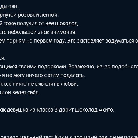
ды-тян.
рнутой розовой лентой.
 Я тоже получил от нее шоколад.
росто небольшой знак внимания.
 парням на первом году. Это заставляет задуматься о 
ся.
тающихся своими подарками. Возможно, из-за подобног
 я не могу ничего с этим поделать.
ассе никто не смыслит в любви.
ак он ведет себя.
как девушка из класса B дарит шоколад Акито.
предварительный тест. Как и в прошлый раз, он не повл