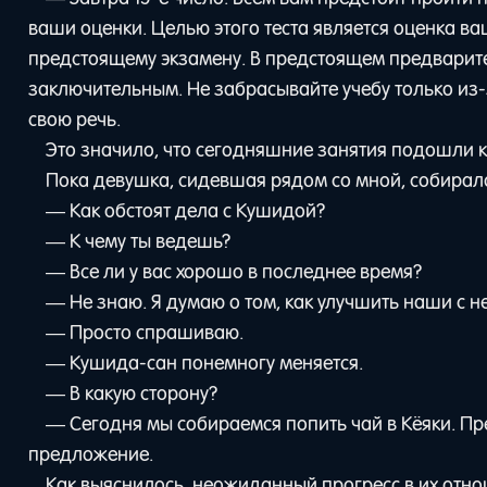
ваши оценки. Целью этого теста является оценка в
предстоящему экзамену. В предстоящем предварите
заключительным. Не забрасывайте учебу только из-
свою речь.
Это значило, что сегодняшние занятия подошли к
Пока девушка, сидевшая рядом со мной, собирала
— Как обстоят дела с Кушидой?
— К чему ты ведешь?
— Все ли у вас хорошо в последнее время?
— Не знаю. Я думаю о том, как улучшить наши с 
— Просто спрашиваю.
— Кушида-сан понемногу меняется.
— В какую сторону?
— Сегодня мы собираемся попить чай в Кёяки. П
предложение.
Как выяснилось, неожиданный прогресс в их отн