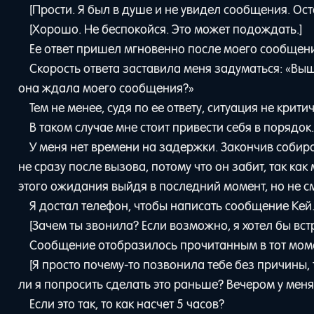
[Прости. Я был в душе и не увидел сообщения. Ос
[Хорошо. Не беспокойся. Это может подождать.]
Ее ответ пришел мгновенно после моего сообщен
Скорость ответа заставила меня задуматься: «Вышл
она ждала моего сообщения?»
Тем не менее, судя по ее ответу, ситуация не крити
В таком случае мне стоит привести себя в порядок.
У меня нет времени на задержки. Закончив собира
не сразу после вызова, потому что он забит, так как
этого ожидания выйдя в последний момент, но не см
Я достал телефон, чтобы написать сообщение Кей
[Зачем ты звонила? Если возможно, я хотел бы встр
Сообщение отобразилось прочитанным в тот момен
[Я просто почему-то позвонила тебе без причины, т
ли я попросить сделать это раньше? Вечером у меня
Если это так, то как насчет 5 часов?