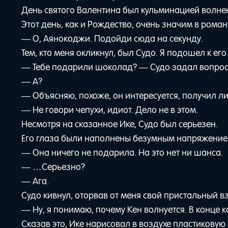
День святого Валентина был кульминацией волнен
Этот день, как и Рождество, очень значим в ром
— О, Аянокоджи. Подойди сюда на секунду.
Тем, кто меня окликнул, был Судо. Я подошел к ег
— Тебе подарили шоколад? — Судо задал вопрос
— А?
— Объясняю, похоже, он интересуется, получил л
— Не говори чепухи, идиот. Дело не в этом.
Несмотря на сказанное Ике, Судо был серьезен.
Его глаза были наполнены безумным напряжением,
— Она ничего не подарила. На это нет ни шанса.
— …Серьезно?
— Ага.
Судо кивнул, оторвав от меня свой пристальный вз
— Ну, я понимаю, почему Кен волнуется. В конце к
Сказав это, Ике нарисовал в воздухе пластиковую 