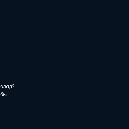
колад?
 бы