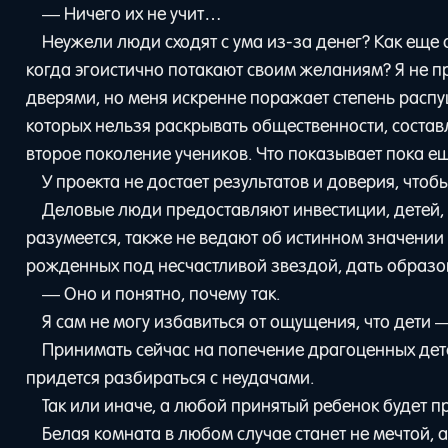
— Ничего их не учит…
Неужели люди сходят с ума из-за денег? Как еще
когда эгоистично потакают своим желаниям? Я не 
дверями, но меня искренне поражает степень распу
которых нельзя раскрывать общественности, состав
второе поколение учеников. Что показывает пока 
У проекта не достает результатов и доверия, чтоб
Деловые люди предоставляют инвестиции, детей, 
разумеется, также не ведают об истинном значении 
рожденных под несчастливой звездой, дать образов
— Оно и понятно, почему так.
Я сам не могу избавиться от ощущения, что дети
Принимать сейчас на попечение драгоценных дет
придется разбираться с неудачами.
Так или иначе, а любой принятый ребенок будет 
Белая комната в любом случае станет не мечтой