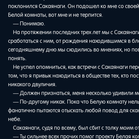
поклонился Сакаянаги. Он подошел ко мне со свое
Белой комнаты, вот мне и не терпится.
— Понимаю.
На протяжении последних трех лет мы с Сакаянаги
сработаться с ним, от рождения находившимся в бла
сегодняшнему дню мы сходились во мнениях, но п
понять.
Не успел опомниться, как встречи с Сакаянаги п
том, что я привык находиться в обществе тех, кто п
никакого двуличия.
— Должен признаться, меня несколько удивили ме
— По-другому никак. Пока что Белую комнату нел
фанатично пытаются отыскать любой повод для сканд
небе.
Сакаянаги, судя по всему, был сбит с толку моим о
— Ты сильнее всех прочих помог проекту Белая ко