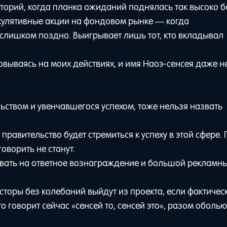
историй, когда планка ожиданий поднялась так высоко б
пекулятивные акции на фондовом рынке — когда
е слишком поздно. Выигрывает лишь тот, кто вкладывал
овываясь на моих действиях, и имя Наоэ-сенсея даже н
ьством и увенчавшегося успехом, тоже нельзя назвать
равительство будет стремиться к успеху в этой сфере.
говорить не станут.
вать на ответное вознаграждение и большой рекламн
есторы без колебаний выйдут из проекта, если фактичес
то говорит сейчас «сенсей то, сенсей это», разом оболью