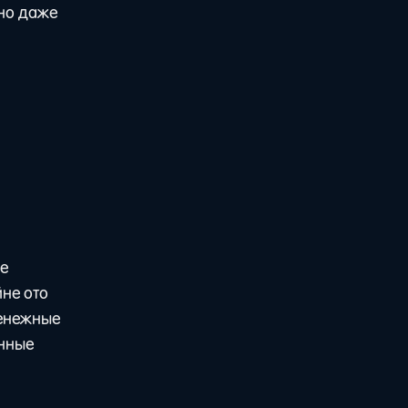
жно даже
се
йне ото
денежные
анные