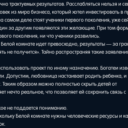
но трактуемых результатов. Расслабляться нельзя и се
ек из мира бизнеса, который хотел инвестировать в п
на самом деле стоят ученики первого поколения, уже се
 один за другим появляются эти желающие. При том фо
рвого поколения, ни что ученики развились.
 в Белой комнате идет превосходно, результаты — за гр
ть не получится». Тайно распространяя такие заявлени
использовать проект по иному назначению. Богатеи из
. Допустим, любовница настаивает родить ребенка, и 
у. Таким образом можно полностью скрыть детей от
т нечто реальное, что позволяет ей сохранить связь с
кое не поддается пониманию.
оскольку Белой комнате нужны человеческие ресурсы и к
ок.