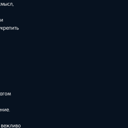
смысл,
ри
укрепить
шагом
ение.
— вежливо