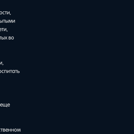
ости,
рытыми
ети,
тых во
и,
оспитать
 еще
ственном