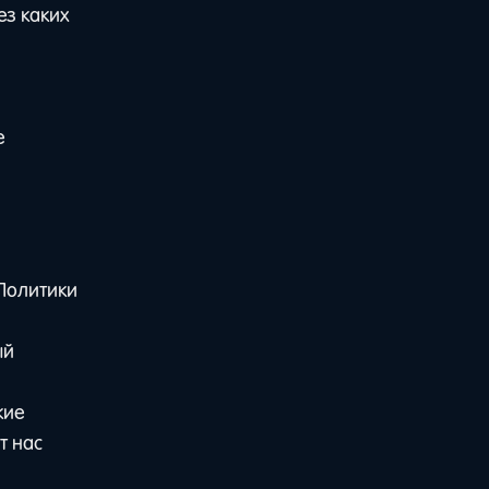
ез каких
е
 Политики
ый
кие
т нас