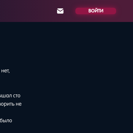
ВОЙТИ
нет,
ышал сто
ворить не
 было