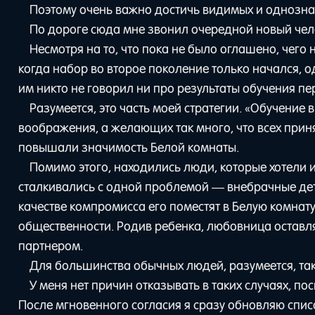
Поэтому очень важно достичь видимых и однознач
По дороге сюда мне звонил очередной новый челов
Несмотря на то, что пока не было оглашено, чего 
когда набор во второе поколение только начался,
им никто не говорил ни про результаты обучения пе
Разумеется, это часть моей стратегии. «Обучение
воображения, а желающих так много, что всех приня
повышали значимость Белой комнаты.
Помимо этого, находились люди, которые хотели 
сталкивались с одной проблемой — внебрачные дети
качестве компромисса его поместят в Белую комнат
общественности. Родив ребенка, любовница оставляе
партнером.
Для большинства обычных людей, разумеется, та
У меня нет причин отказывать в таких случаях, п
После мгновенного согласия я сразу обновляю спис