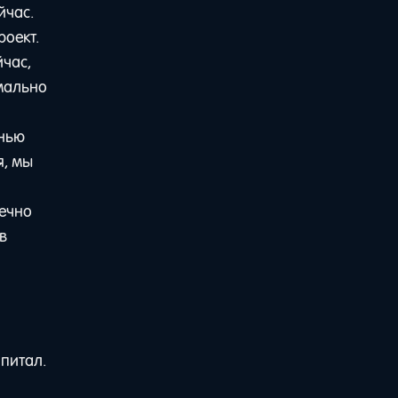
йчас.
роект.
йчас,
рмально
анью
я, мы
вечно
в
апитал.