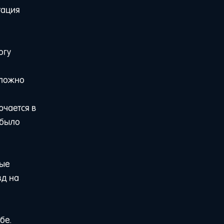
тация
огу
сложно
ючается в
 было
рые
зд на
бе.