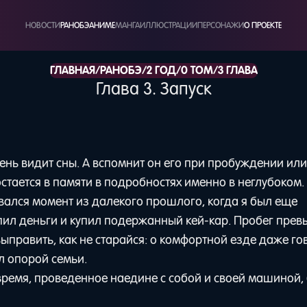
НОВОСТИ
РАНОБЭ
АНИМЕ
МАНГА
ИЛЛЮСТРАЦИИ
ПЕРСОНАЖИ
О ПРОЕКТЕ
/
/
/
/
ГЛАВНАЯ
РАНОБЭ
2 ГОД
0 ТОМ
3 ГЛАВА
Глава 3. Запуск
ень видит сны. А вспомнит он его при пробуждении или 
остается в памяти в подробностях именно в неглубоком.
ывался момент из далекого прошлого, когда я был еще
опил деньги и купил подержанный кей-кар. Пробег прев
ыправить, как не старайся: о комфортной езде даже го
ал опорой семьи.
 время, проведенное наедине с собой и своей машиной,