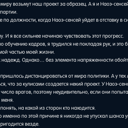
 миру возьмут наш проект за образец. А я и Наоэ-сенсей
партии.
о должности, когда Наоэ-сенсей уйдет в отставку в с
 И я все сильнее начинаю чувствовать этот прогресс.
по обучению кадров, я трудился не покладая рук, и это 
мой частью моей жизни.
х надежд. Однако… без элемента напряженности обойт
пришлось дистанцироваться от мира политики. А у тех
ся, что за кулисами создается некий проект. У Наоэ-сен
число врагов, поэтому неудивительно, если они попыт
 меня.
онять, на какой из сторон кто находится.
о именно по этой причине я никогда не упускал шанса 
пригодится везде.