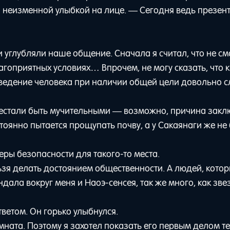
й неизменной улыбкой на лице. — Сегодня ведь презен
 углубляли наше общение. Сначала я считал, что не см
гоприятных условиях… Впрочем, не могу сказать, что к
оведение человека при наличии общей цели довольно 
ерестали быть мучительными — возможно, причина закл
остоянно пытается прощупать почву, а у Сакаянаги же не
ры безопасности для такого-то места.
ьзя делать достоянием общественности. А людей, кото
ала вокруг меня и Наоэ-сенсея, так же много, как зве
тветом. Он горько улыбнулся.
мната. Поэтому я захотел показать его первым делом те