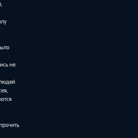
,
илу
было
ись не
 людей
сея,
аются
упрочить