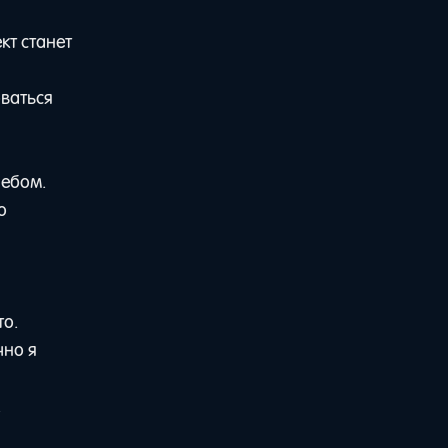
кт станет
оваться
небом.
о
то.
чно я
.