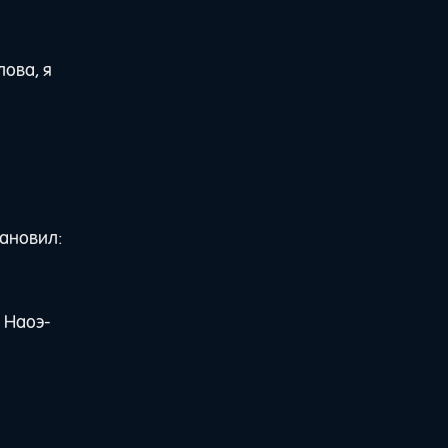
лова, я
тановил:
с Наоэ-