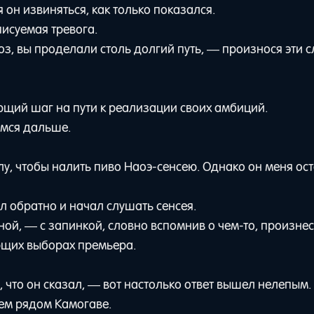
он извиняться, как только показался.
писуемая тревога.
роз, вы проделали столь долгий путь, — произнося эти с
ющий шаг на пути к реализации своих амбиций.
емся дальше.
алу, чтобы налить пиво Наоэ-сенсею. Однако он меня ос
 обратно и начал слушать сенсея.
ной, — с запинкой, словно вспомнив о чем-то, произне
ющих выборах премьера.
, что он сказал, — вот настолько ответ вышел нелепым.
щем рядом Камогаве.