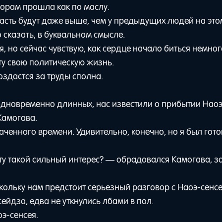
борам прошла как по маслу.
асть будут даже выше, чем у предыдущих людей на этом
 сказать, в буквальном смысле.
 но сейчас чувствую, как сердце начало биться немног
рту свою политическую жизнь.
оздастся за труды сполна.
 одновременно длинных, нас известили о прибытии Наоэ
Камогава.
аченного времени. Удивительно, конечно, но я был гот
кту такой сильный интерес? — обрадовался Камогава, за
кольку нам предстоит серьезный разговор с Наоэ-сенсе
сейдза, едва не уткнулись лбами в пол.
э-сенсея.