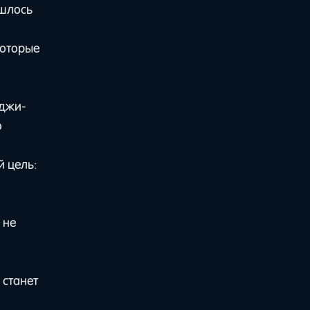
ишлось
которые
оджи-
о
й цель:
 не
 станет