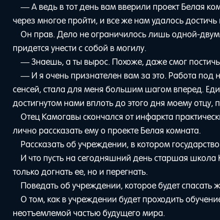
— А ведь в тот день вам вверили проект Белая к
через многое пройти, и все же нам удалось достичь 
Он прав. Дело не ограничилось лишь одной-двумя
придется унести с собой в могилу.
— Знаешь, а ты вырос. Похоже, даже смог постичь
— И я очень признателен вам за это. Работа по
сенсей, стала для меня большим шагом вперед. Един
достигнутом нами вплоть до этого дня моему отцу
Отец Камогавы скончался от инфаркта практически
лично рассказать ему о проекте Белая комната.
Рассказать об учреждении, в котором государство
И что пусть на сегодняшний день старшая школа
только догнать ее, но и перегнать.
Поведать об учреждении, которое будет спасать ж
О том, как в учреждении будет проходить обучение
неотъемлемой частью будущего мира.