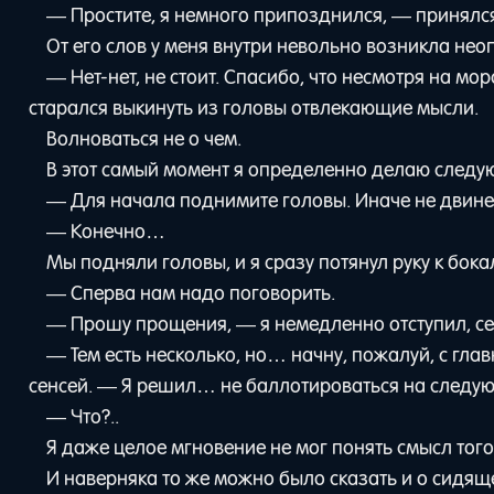
— Простите, я немного припозднился, — принялся 
От его слов у меня внутри невольно возникла нео
— Нет-нет, не стоит. Спасибо, что несмотря на мо
старался выкинуть из головы отвлекающие мысли.
Волноваться не о чем.
В этот самый момент я определенно делаю следу
— Для начала поднимите головы. Иначе не двин
— Конечно…
Мы подняли головы, и я сразу потянул руку к бок
— Сперва нам надо поговорить.
— Прошу прощения, — я немедленно отступил, сел
— Тем есть несколько, но… начну, пожалуй, с глав
сенсей. — Я решил… не баллотироваться на следу
— Что?..
Я даже целое мгновение не мог понять смысл того
И наверняка то же можно было сказать и о сидя