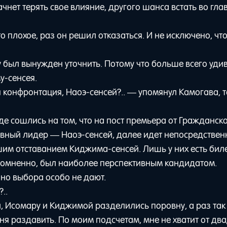
чнет терять свое влияние, другого шанса встать во гла
о плохое, раз он решил отказаться. И не исключено, что
му был вынужден уточнить. Потому что больше всего уди
-сенсея.
конфронтация, Наоэ-сенсей?.. — упомянул Камогава, т
зде сошлись на том, что на пост премьера от Гражданск
ловный лидер — Наоэ-сенсей, далее идет непосредстве
шим отставанием Киджима-сенсей. Лишь у них есть биле
сомненно, был наиболее перспективным кандидатом.
 но выбора особо не дают.
..
, Исомару и Киджимой разделились поровну, а раз так
я раздавить. По моим подсчетам, мне не хватит от дв