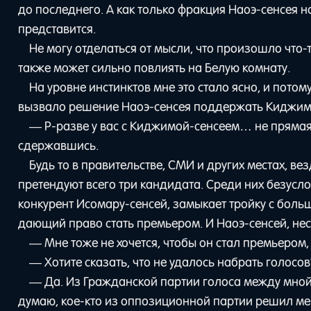
до последнего. А как только фракция Наоэ-сенсея на
представится.
Не могу отделаться от мысли, что произошло что-т
также может сильно повлиять на Белую комнату.
На уровне инстинктов мне это стало ясно, и пото
вызвало решение Наоэ-сенсея поддержать Киджиму
— Р-разве у вас с Киджимой-сенсеем… не прямая 
сдержавшись.
Будь то в правительстве, СМИ и других местах, ве
претендуют всего три кандидата. Среди них безус
конкурент Исомару-сенсей, замыкает тройку с боль
дающий право стать премьером. И Наоэ-сенсей, не
— Мне тоже не хочется, чтобы он стал премьером,
— Хотите сказать, что не удалось набрать голосов?
— Да. Из Гражданской партии голоса между мной
думаю, кое-кто из оппозиционной партии решил мен