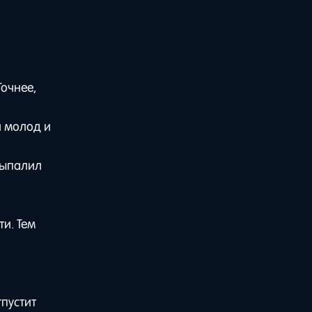
очнее,
л молод и
выпалил
и. Тем
тпустит