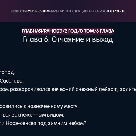
НОВОСТИ
РАНОБЭ
АНИМЕ
МАНГА
ИЛЛЮСТРАЦИИ
ПЕРСОНАЖИ
О ПРОЕКТЕ
/
/
/
/
ГЛАВНАЯ
РАНОБЭ
2 ГОД
0 ТОМ
6 ГЛАВА
Глава 6. Отчаяние и выход
гопад.
 Сасагава.
тором разворачивался вечерний снежный пейзаж, залит
равились к назначенному месту.
аться заснеженным видом.
ли Наоэ-сенсея под зимним небом?