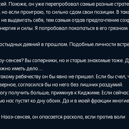
сей. Похоже, он уже перепробовал самые разные страт
, но если проиграю, то сильно сдам свои позиции. В та
 не выдвигать себя, тем самым отдав предпочтение со
нергия и силы. Я попробовал покопаться в его грязном 
и постыдных деяний в прошлом. Подобные личности встр
у-сенсея? Вы соперники, но и старые знакомые тоже. 
ложно иметь дело…
такому ребячеству он бы явно не пришел. Если бы счел, 
ерное, согласился бы на него без лишних раздумий.
могу получить больше, примкнув к Киджиме. Если сейчас
ю нас пустят ко дну обоих. Да и в моей фракции многи
 Наоэ-сенсея, он опасается раскола, если против воли