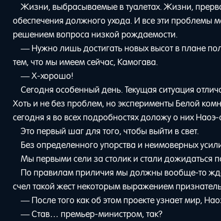
Жизни, выбрасываемые в туалетах. Жизни, прерв
обеспечения должного ухода. И все эти проблемы м
решением вопроса низкой рождаемости.
— Нужно лишь достигать новых высот в плане полу
тем, что мы имеем сейчас, Камогава.
— Х-хорошо!
Сегодня особенный день. Текущая ситуация отлич
Хоть и не без проблем, но эксперименты Белой ком
сегодня я во всех подробностях доложу о них Наоэ-с
Это первый шаг для того, чтобы выйти в свет.
Без определенного упорства и неимоверных усили
Мы первыми сели за столик и стали дожидаться по
По правилам приличия мы должны вообще-то ждат
счел такой жест некоторым выражением признатель
— После того как об этом проекте узнает мир, На
— Став… премьер-министром, так?