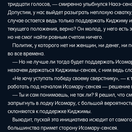
тридцати голосов, — смиренно улыбнулся Наоэ-сен
Допустим, у нас выйдет разыграть неплохую схватку
случае остается ведь только поддержать Киджиму и
текущего положения, верно? Он молод, у него есть э
но не смог найти ровным счетом ничего.
Политик, у которого нет ни женщин, ни денег, н
во все времена.
— Но не лучше ли тогда будет поддержать Исомар
незачем держаться Киджимы-сенсея, с ним ведь с
«Не хочу уступать победу своему сверстнику», — к 
работать под началом Исомару-сенсея — решение в
— Ты и сам понимаешь, не так ли? Я решил, что с
запрыгнуть в лодку Исомару, с большой вероятность
склоняются к поддержке Киджимы.
Выходит, пускай эта инициатива исходит от самого
большинства примет сторону Исомару-сенсея.