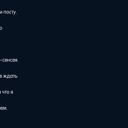
 посту.
о
-сенсея.
ов ждать
 что я
ем.