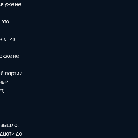
ве уже не
 это
вления
акже не
ой партии
нный
т,
 вышло,
адцати до