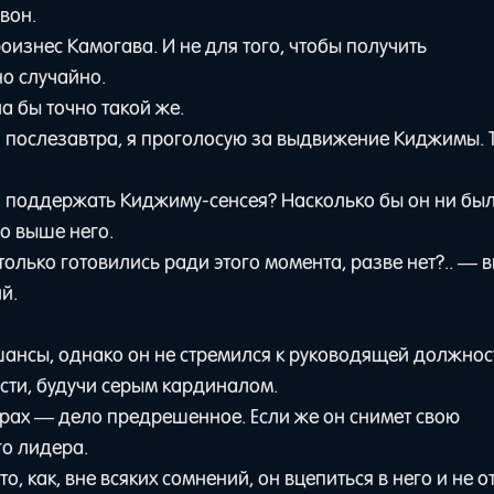
вон.
изнес Камогава. И не для того, чтобы получить
о случайно.
ла бы точно такой же.
я послезавтра, я проголосую за выдвижение Киджимы. Т
 поддержать Киджиму-сенсея? Насколько бы он ни бы
о выше него.
олько готовились ради этого момента, разве нет?.. — 
й.
шансы, однако он не стремился к руководящей должност
сти, будучи серым кардиналом.
орах — дело предрешенное. Если же он снимет свою
о лидера.
 как, вне всяких сомнений, он вцепиться в него и не о