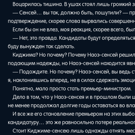
Воцарилась тишина. В ушах стоял лишь громкий з
— Сенсей… вы так, должно быть, пошутили? — про
подтверждение, скорее слова вырвались совершенн
Если бы он не влез, моя реакция, скорее всего, бы
— Нет, это правда. Кандидаты будут определятьс
буду вынужден так сделать.
Киджима? Но почему? Почему Наоэ-сенсей решил
подающим надежды, но Наоэ-сенсей находится явн
— Подождите. Но почему? Наоэ-сенсей, вы ведь ст
я, наклонившись вперед, не в силах сдержать эмоци
Понятно, мало просто стать премьер-министром.
Дело в том, что у Наоэ-сенсея и в прошлом были 
не менее продолжал долгие годы оставаться во вла
И все же его становление премьером на этих выб
кандидатуру… это же равносильно потере реальног
Стоит Киджиме-сенсею лишь однажды отнять место,