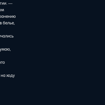
егии. —
ком
хранению
в белье,
ечались
Думаю,
что
 на ходу
е