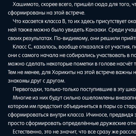
Хашимото, скорее всего, пришёл сюда для того, 
сформированы на этой встрече.
Что касается класса B, то их здесь присутствует 
ней также можно было увидеть Канзаки. Среди учащи
своих результатах. По-видимому, они решили прий
Класс C, казалось, вообще отказался от участия, 
они с самого начала не собирались участвовать в по
можно сделать некоторые пометки в голове насчёт т
Тем не менее, для Хорикиты на этой встрече важны 
знакомы друг с другом.
Первогодки, только-только поступившие в эту школ
Многие из них будут сильно ошеломлены внезапн
котором им предстоит объединиться в пары со ста
сформироваться внутри класса. Ичиносе, предвидя 
просто сформировать определённые дружеские от
Естественно, это не значит, что все сразу же расс