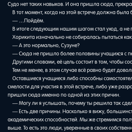
Судо нет таких навыков. И она пришла сюда, прекра
В тот момент, когда на этой встрече должна была 
— …Пойдём.
В итоге следующим нашим шагом стал уход, а не
Хорикита изначально не собиралась пытаться как
— А это нормально, Сузуне?
— Сюда не пришло более половины учащихся с пе
Другими словами, её цель состоит в том, чтобы со
Тем не менее, в этом случае всё равно будет дово
Оставшиеся учащиеся либо способны самостоятель
смелости для участия в этой встрече, либо уже разр
пришли сюда именно по одной из этих причин.
— Могу ли я услышать, почему ты решила так сде
— Есть две причины. Насколько я вижу, большинс
академических способностей. Мы же стремимся полу
выше. То есть это люди, уверенные в своих собствен