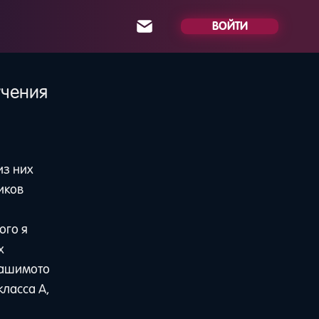
ВОЙТИ
учения
из них
иков
ого я
х
 Хашимото
класса A,