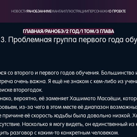
НОВОСТИ
РАНОБЭ
АНИМЕ
МАНГА
ИЛЛЮСТРАЦИИ
ПЕРСОНАЖИ
О ПРОЕКТЕ
/
/
/
/
ГЛАВНАЯ
РАНОБЭ
2 ГОД
1 ТОМ
3 ГЛАВА
 3. Проблемная группа первого года об
ся со второго и первого годов обучения. Большинство 
стреча очень важна. Я ещё не знаком с кем-либо из учен
оиске второгодок.
днако, вероятно, её заменяет Хашимото Масаёши, котор
ровьем, из-за чего в этом месте её диапазон возможны
же причине её скорость ходьбы была довольно низкой.
утствие. Насколько я могу видеть, он единственный из 
дить разговор с каким-то конкретным человеком.