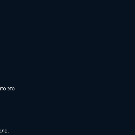
то это
ала.