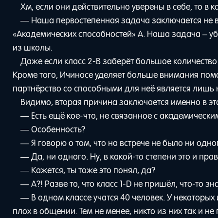
Хм, если они действительно уверены в себе, то в 
— Наша первостепенная задача заключается не в 
«Академических способностей» A. Наша задача – у
из школы.
Даже если класс 2-B заберёт большое количество 
Кроме того, Ичиносе уделяет больше внимания пом
партнёрство со способными для неё является лишь
Видимо, вторая причина заключается именно в эт
— Есть ещё кое-что, не связанное с академическим
— Особенность?
— Я говорю о том, что на встрече не было ни одно
— Да, ни одного. Ну, в какой-то степени это и пр
— Кажется, ты тоже это понял, да?
— А?! Разве то, что класс 1-D не пришёл, что-то 
— В одном классе учатся 40 человек. У некоторых 
плох в общении. Тем не менее, никто из них так и н