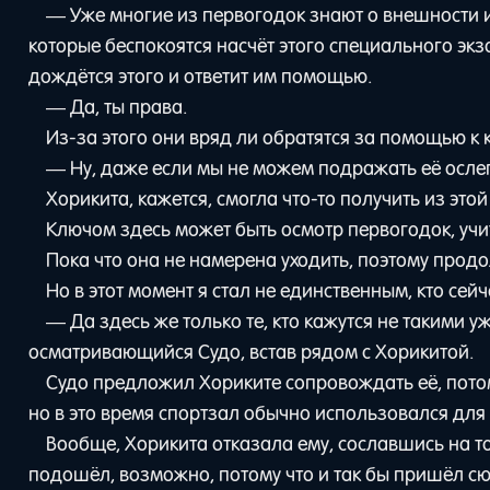
— Уже многие из первогодок знают о внешности и
которые беспокоятся насчёт этого специального экз
дождётся этого и ответит им помощью.
— Да, ты права.
Из-за этого они вряд ли обратятся за помощью к к
— Ну, даже если мы не можем подражать её осле
Хорикита, кажется, смогла что-то получить из этой
Ключом здесь может быть осмотр первогодок, уч
Пока что она не намерена уходить, поэтому продо
Но в этот момент я стал не единственным, кто се
— Да здесь же только те, кто кажутся не такими
осматривающийся Судо, встав рядом с Хорикитой.
Судо предложил Хориките сопровождать её, потом
но в это время спортзал обычно использовался для
Вообще, Хорикита отказала ему, сославшись на то,
подошёл, возможно, потому что и так бы пришёл сю