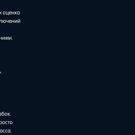
х оценка
ключений
 ними.
.
абок.
просто
асса.