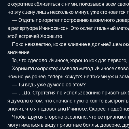
аккуратнее сблизиться с ними, показывая всем сво
на эту сцену лишь несколько минут, уже становится
— Отдать приоритет построению взаимного довери
в репертуаре Ичиносе-сан. Это ослепительный мет
этой встречей Хорикита.
Пока неизвестно, какое влияние в дальнейшем ок
значение.
То, что сделала Ичиносе, хорошо как для первого, 
Хорикита охарактеризовала метод Ичиносе словом
нам на ум ранее, теперь кажутся не такими уж и за
— Ты ведь уже думала об этом?
— …Да. Стратегия по использованию приватных 
я думала о том, что сначала нужно как-то выстроит
значит, что я недовольна Ичиносе. Скорее, подобна
Чтобы другая сторона осознала, что её признают 
могут иметься в виду приватные баллы, доверие, др