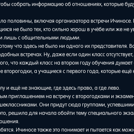
чтобы собрать информацию об отношениях, которые буд
около половины, включая организатора встречи Ичиносе.
хся не было тех, кто сильно хорош в учёбе или же не у
ти лишь с общительными людьми.
потому что здесь не было ни одного их представителя. 
добных встречах. Ну, даже если один класс отсутствует,
ого, что каждый класс на втором году обучения думает 
не второгодки, а учащиеся с первого года, которые ещё
у и ещё не знающие, где здесь право, а где лево.
ым приглашением на встречу с второгодками и экзамен
ршеклассниками. Они придут сюда группами, успевшим
это, решила для начала обойти тему специального экз
ношения.
лабятся. Ичиносе также это понимает и пытается как мож