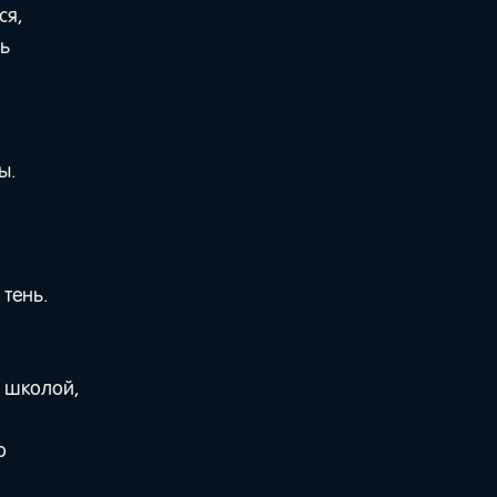
ся,
дь
ы.
 тень.
а школой,
о