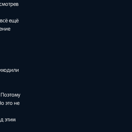
осмотрев
 всё ещё
ение
риходили
 Поэтому
о это не
од этим