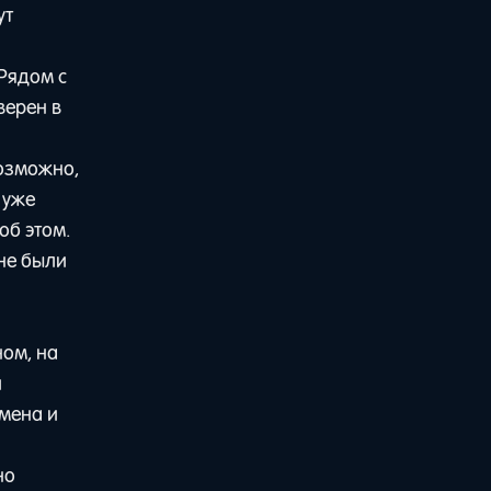
ут
 Рядом с
верен в
Возможно,
 уже
об этом.
 не были
ом, на
и
амена и
но