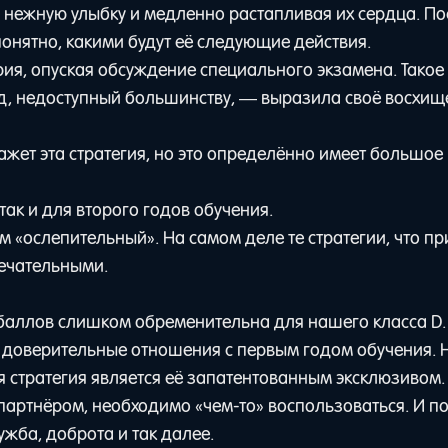
ю нежную улыбку и медленно растапливая их сердца. П
 понятно, какими будут её следующие действия.
я, опуская обсуждение специального экзамена. Такое
од, недоступный большинству, — выразила своё восхищ
ажет эта стратегия, но это определённо имеет большое
так и для второго годов обучения.
 «ослепительный». На самом деле те стратегии, что п
мечательными.
баллов слишком обременительна для нашего класса D.
ь доверительные отношения с первым годом обучения. Н
я стратегия является её запатентованным эксклюзивом.
партнёром, необходимо «чем-то» воспользоваться. И п
ужба, доброта и так далее.