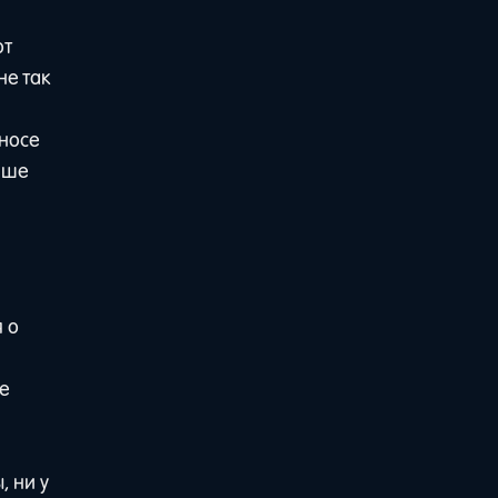
от
не так
иносе
учше
 о
е
, ни у