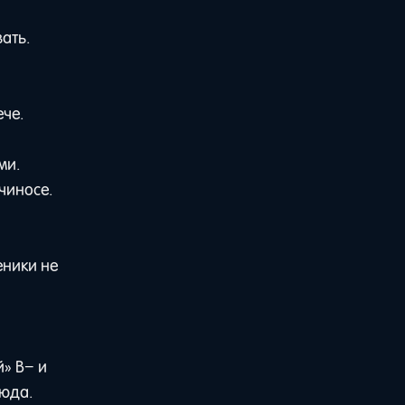
ать.
че.
ми.
чиносе.
еники не
» B− и
сюда.