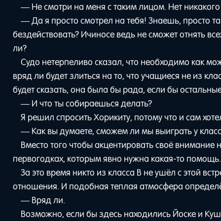
— Не смотри на меня с таким лицом. Нет никаког
— Да я просто смотрел на тебя! Знаешь, просто та
бездействовать? Ичиносе ведь не сможет отнять все
ли?
Судо нетерпеливо сказал, что необходимо как мо
вряд ли будет злиться на то, что учащиеся не из кла
будет сказать, она была бы рада, если бы остальн
— И что ты собираешься делать?
Я решил спросить Хорикиту, потому что и сам хоте
— Как вы думаете, сможем ли мы выиграть у клас
Вместо того чтобы акцентировать своё внимание н
первогодках, которым явно нужна какая-то помощь
За это время никто из класса B не ушёл с этой вс
отношения. И подобная теплая атмосфера определё
— Вряд ли.
Возможно, если бы здесь находились Йоске и Кушида