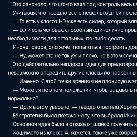
Это означало, что кто-то взял под контроль весь кл
Учитывая, что прошло всего несколько дней после
— То есть у класса 1-D уже есть лидер, который з
— Если есть человек, способный единолично пров
необходимости для остальных что-либо делать.
Иначе говоря, она хочет попытаться построить до
— Ну, может, это не так уж и плохо, но в этом случ
Это действительно неплохая идея для предотвра
невозможно опередить другие классы по набранны
— Именно. С этой точки зрения я не планирую в э
— Может, я не в том положении, чтобы задавать п
нормально?
— Да, я в этом уверена, — твёрдо ответила Хорики
Её стратегия была похожа на ту, что выбрала Ичи
Основная идея была в отказе от шанса получить 
Хашимото из класса A, кажется, также уже собра