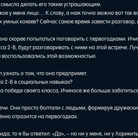
о смысла делать его таким устрашающим.
кое у меня лицо… К слову, а нам точно можно вот так в
х умных кохаев? Сейчас самое время завести разговор, 
жно скорее попытаться поговорить с первогодками. Ич
сса 2-B, будут разговаривать с ними на этой встрече. Л
ые воспользовались этой возможностью.
л узнать о том, что она предпримет.
са 2-B в социальных навыках?
а победе своего класса, Ичиносе же больше заботиться
.
тречи. Они просто болтали с людьми, формируя дружески
нно отразится на первогодках.
, то я бы ответил: «Да», – но ни у меня, ни у Хорикиты