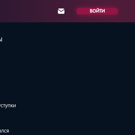
ВОЙТИ
ы
уступки
ался