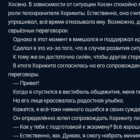
Хосена. В зависимости от ситуации Хосен спокойно 
роли телохранителя Хорикиты. Естественно, она счит
упрашивал, всё время отказывала ему. Возможно, ду
серьёзных переговорах.
Однако в этот момент я вмешался и поддержал и
Сделал я это из-за того, что в случае развития 
К тому же он достаточно силён, чтобы другая ст
В итоге Хорикита согласилась на его сопровожден
переговоры.
— Привет!
Когда я спустился в вестибюль общежития, меня п
На его лице красовалась радостная улыбка.
Кажется, я всё-таки немного ошибся в своих сужде
Он определённо хотел сопровождать Хорикиту ли
— Как у тебя с подготовкой к экзамену? Всё хорош
— Естественно, хах. Думаю, я смогу набрать миним