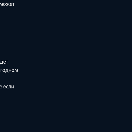
 может
удет
выгодном
е если