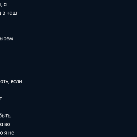
, а
д в наш
зырем
ать, если
т.
быть,
на во
о я не