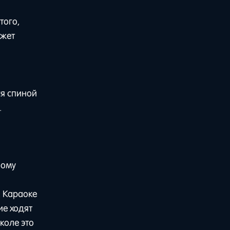
того,
ожет
ся спиной
.
ному
. Караоке
ие ходят
коле это