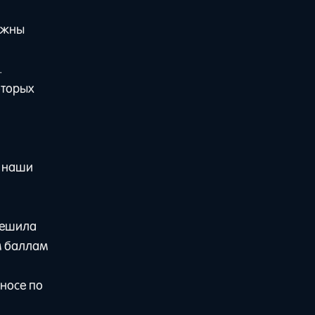
лжны
.
оторых
ь наши
решила
м баллам
носе по