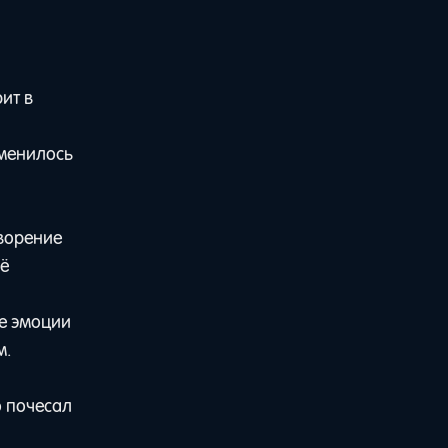
ит в
зменилось
творение
щё
ые эмоции
м.
о почесал