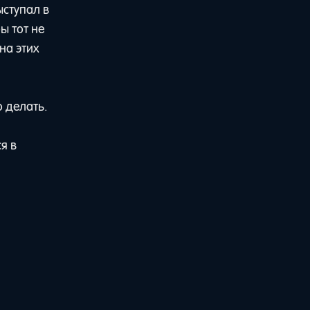
ыступал в
ы тот не
на этих
 делать.
я в