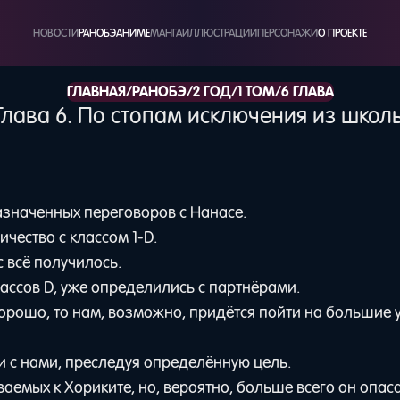
НОВОСТИ
РАНОБЭ
АНИМЕ
МАНГА
ИЛЛЮСТРАЦИИ
ПЕРСОНАЖИ
О ПРОЕКТЕ
/
/
/
/
ГЛАВНАЯ
РАНОБЭ
2 ГОД
1 ТОМ
6 ГЛАВА
Глава 6. По стопам исключения из школ
азначенных переговоров с Нанасе.
чество с классом 1-D.
с всё получилось.
ассов D, уже определились с партнёрами.
орошо, то нам, возможно, придётся пойти на большие 
 с нами, преследуя определённую цель.
ваемых к Хориките, но, вероятно, больше всего он опас