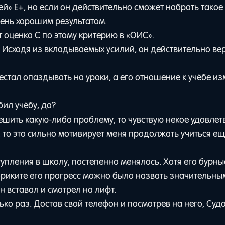
й» E+, но если он действительно сможет набрать такое
очень хорошим результатом.
 оценка C по этому критерию в «ОИС».
. Исходя из вкладываемых усилий, он действительно вер
естал опаздывать на уроки, а его отношение к учёбе и
ил учёбу, да?
решить какую-либо проблему, то чувствую некое удовле
е, то это сильно мотивирует меня продолжать учиться е
упления в школу, постепенно менялось. Хотя его бурн
ориките его прогресс можно было назвать значительны
 вставал и смотрел на лифт.
ько раз. Достав свой телефон и посмотрев на него, Суд