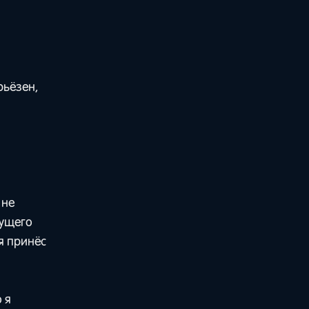
рьёзен,
 не
кущего
я принёс
 я