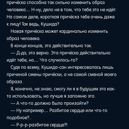
причёска способна так сильно изменить образ
человека… Н-ну, дело не в том, что тебе это не идёт.
На самом деле, короткая причёска тебе очень даже
к лицу! Так ведь, Кушида?
Новая причёска может кардинально изменить
образ человека.
В конце концов, это действительно так.
— Д-да, это верно. Эта причёска действительно
идёт тебе, но… Что случилось-то?
Судя по всему, Кушида-сан интересовалась лишь
причиной смены причёски, а не самой сменой моего
образа.
Я, конечно, не знаю, смогу ли я в будущем это как-
то использовать, но лучше я запомню это.
— А что-то должно было произойти?
— Ну например… Разбитое сердце или что-то
подобное?..
— Р-р-р-разбитое сердце?!