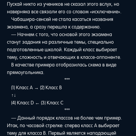
Пускай никто из учеников не сказал этого вслух, но
наверняка все связали его со словом «исключение».
Чабашира-сенсей не стала касаться названия
экзамена, а сразу перешла к содержанию.
— Начнем с того, что основой этого экзамена
станут задания на различные темы, специально
подготовленные школой. Каждый класс выбирает
тему, сложность и отвечающих в классе-оппоненте.
В качестве примера отобразилась схема в виде
прямоугольника.
***
(1) Класс A → (2) Класс B
ㅤㅤㅤ↑ㅤㅤㅤㅤㅤ↓
(4) Класс D ← (3) Класс C
***
— Данный порядок классов не более чем пример.
Итак, по часовой стрелке: сперва класс A выбирает
тему для класса B. Первый является нападающей