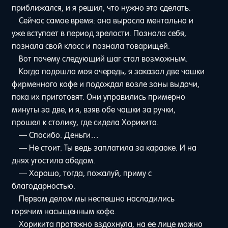
приближался, и я решил, что нужно это сделать.
Сейчас самое время: она выросла ментально и
уже вступает в период зрелости. Познала себя,
познала свой класс и познала товарищей.
Вот почему следующий шаг стал возможным.
Когда подошла моя очередь, я заказал две чашки
фирменного кофе и подождал возле зоны выдачи,
пока их приготовят. Они управились примерно
минуты за две, и я, взяв обе чашки за ручки,
прошел к столику, где сидела Хорикита.
— Спасибо. Деньги…
— Не стоит. Ты ведь заплатила за караоке. И на
днях угостила обедом.
— Хорошо, тогда, пожалуй, приму с
благодарностью.
Первом делом мы неспешно насладились
горячим насыщенным кофе.
Хорикита протяжно вздохнула, на ее лице можно