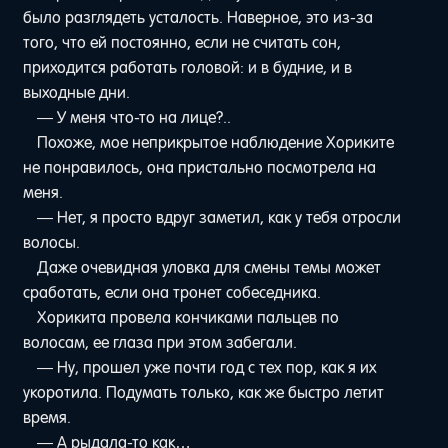
было разглядеть усталость. Наверное, это из-за
того, что ей постоянно, если не считать сон,
приходится работать головой: и в будние, и в
выходные дни.
— У меня что-то на лице?..
Похоже, мое неприкрытое наблюдение Хориките
не понравилось, она пристально посмотрела на
меня.
— Нет, я просто вдруг заметил, как у тебя отросли
волосы.
Даже очевидная уловка для смены темы может
сработать, если она тронет собеседника.
Хорикита провела кончиками пальцев по
волосам, ее глаза при этом забегали.
— Ну, прошел уже почти год с тех пор, как я их
укоротила. Подумать только, как же быстро летит
время.
— А рыдала-то как…