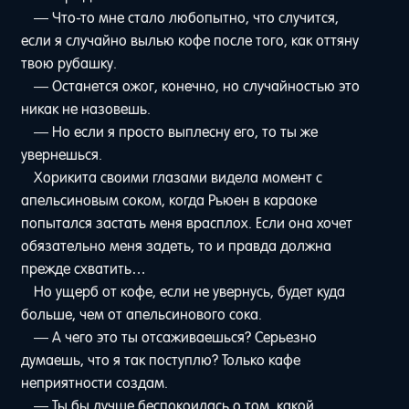
— Что-то мне стало любопытно, что случится,
если я случайно вылью кофе после того, как оттяну
твою рубашку.
— Останется ожог, конечно, но случайностью это
никак не назовешь.
— Но если я просто выплесну его, то ты же
увернешься.
Хорикита своими глазами видела момент с
апельсиновым соком, когда Рьюен в караоке
попытался застать меня врасплох. Если она хочет
обязательно меня задеть, то и правда должна
прежде схватить…
Но ущерб от кофе, если не увернусь, будет куда
больше, чем от апельсинового сока.
— А чего это ты отсаживаешься? Серьезно
думаешь, что я так поступлю? Только кафе
неприятности создам.
— Ты бы лучше беспокоилась о том, какой