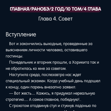
ГЛАВНАЯ
/
РАНОБЭ
/
2 ГОД
/
10 ТОМ
/
4 ГЛАВА
Глава 4. Совет
Вступление
Вот и закончились выходные, проведенные за
выяснением личности человека, оставившего
гостинцы.
Понедельник и вторник прошли, а Хорикита так и
не обратилась ко мне за советом.
Наступила среда, послезавтра нас ждет
специальный экзамен. Когда учебный день подошел
к концу, один парень внезапно заявил:
— Вот жесть… Кажись, я придумал нереальную
стратегию… А самое главное, победную!..
С грохотом отодвинув стул и стукнув ладонью по