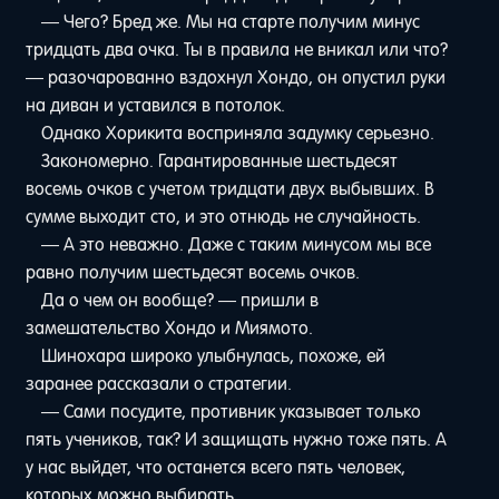
— Чего? Бред же. Мы на старте получим минус
тридцать два очка. Ты в правила не вникал или что?
— разочарованно вздохнул Хондо, он опустил руки
на диван и уставился в потолок.
Однако Хорикита восприняла задумку серьезно.
Закономерно. Гарантированные шестьдесят
восемь очков с учетом тридцати двух выбывших. В
сумме выходит сто, и это отнюдь не случайность.
— А это неважно. Даже с таким минусом мы все
равно получим шестьдесят восемь очков.
Да о чем он вообще? — пришли в
замешательство Хондо и Миямото.
Шинохара широко улыбнулась, похоже, ей
заранее рассказали о стратегии.
— Сами посудите, противник указывает только
пять учеников, так? И защищать нужно тоже пять. А
у нас выйдет, что останется всего пять человек,
которых можно выбирать.