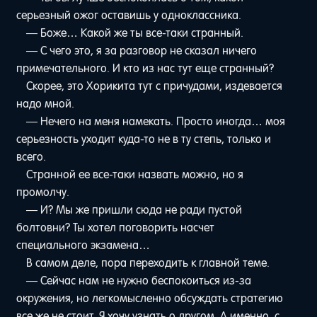
серьезный ожог оставишь у одноклассника.
— Боже… Какой же ты все-таки странный.
— С чего это, я за разговор не сказал ничего
примечательного. И кто из нас тут еще странный?
Скорее, это Хорикита тут с причудами, издевается
надо мной.
— Нечего на меня намекать. Просто иногда… моя
серьезность уходит куда-то не в ту степь, только и
всего.
Странной ее все-таки назвать можно, но я
промолчу.
— И? Мы же пришли сюда не ради пустой
болтовни? Ты хотел поговорить насчет
специального экзамена…
В самом деле, пора переходить к главной теме.
— Сейчас нам не нужно беспокоиться из-за
окружения, но легкомысленно обсуждать стратегию
все же не стоит. Я хочу узнать о другом. А именно, с