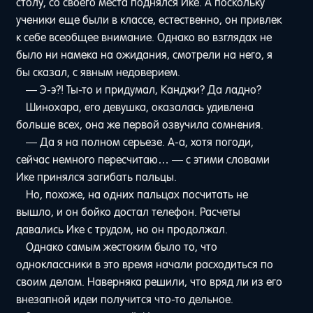
столу, со своего места поднялся Ике. А поскольку
ученики еще были в классе, естественно, он привлек
к себе всеобщее внимание. Однако во взглядах не
было ни намека на ожидания, смотрели на него, я
бы сказал, с явным недоверием.
— Э-э?! Ты-то и придумал, Канджи? Да ладно?
Шинохара, его девушка, оказалась удивлена
больше всех, она же первой озвучила сомнения.
— Да я на полном серьезе. А-а, хотя погоди,
сейчас немного пересчитаю… — с этими словами
Ике принялся загибать пальцы.
Но, похоже, на одних пальцах посчитать не
вышло, и он бойко достал телефон. Расчеты
давались Ике с трудом, но он продолжал.
Однако самым жестоким было то, что
одноклассники в это время начали расходиться по
своим делам. Наверняка решили, что вряд ли из его
внезапной идеи получится что-то дельное.