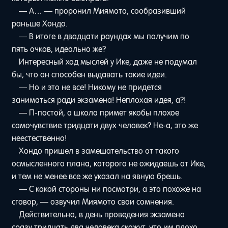
— А… — проронил Миямото, сообразивший
раньше Хондо.
— В итоге в двадцати раундах мы получим по
пять очков, идеально же?
Интересный ход мыслей у Ике, даже не подумал
бы, что он способен выдавать такие идеи.
— Но и это не все! Никому не придется
заниматься ради экзамена! Неплохая идея, а?!
— П-постой, а школа примет якобы плохое
самочувствие тридцати двух человек? Не-а, это же
неестественно!
Хондо пришел в замешательство от такого
осмысленного плана, которого не ожидаешь от Ике,
и тем не менее все же указал на явную брешь.
— С какой стороны ни посмотри, а это похоже на
сговор, — озвучил Миямото свои сомнения.
Действительно, в день проведения экзамена
сразу тридцать два человека скажут, что им плохо.