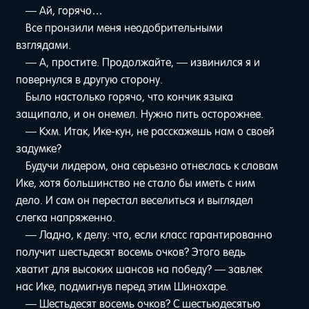
— Ай, горячо…
Все пронзили меня неодобрительными
взглядами.
— А, простите. Продолжайте, — извинился я и
повернулся в другую сторону.
Было настолько горячо, что кончик языка
защипало, и он онемел. Нужно пить осторожнее.
— Кхм. Итак, Ике-кун, не расскажешь нам о своей
задумке?
Будучи лидером, она серьезно отнеслась к словам
Ике, хотя большинство не стало бы иметь с ним
дело. И сам он перестал веселиться и выглядел
слегка напряженно.
— Ладно, к делу: что, если класс гарантированно
получит шестьдесят восемь очков? Этого ведь
хватит для высоких шансов на победу? — завлек
нас Ике, подмигнув перед этим Шинохаре.
— Шестьдесят восемь очков? С шестьюдесятью