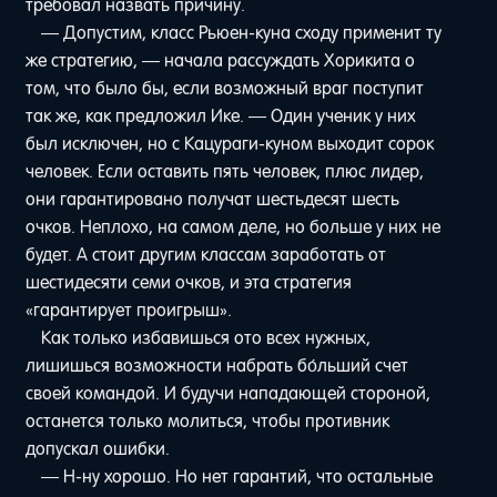
требовал назвать причину.
— Допустим, класс Рьюен-куна сходу применит ту
же стратегию, — начала рассуждать Хорикита о
том, что было бы, если возможный враг поступит
так же, как предложил Ике. — Один ученик у них
был исключен, но с Кацураги-куном выходит сорок
человек. Если оставить пять человек, плюс лидер,
они гарантировано получат шестьдесят шесть
очков. Неплохо, на самом деле, но больше у них не
будет. А стоит другим классам заработать от
шестидесяти семи очков, и эта стратегия
«гарантирует проигрыш».
Как только избавишься ото всех нужных,
лишишься возможности набрать бо́льший счет
своей командой. И будучи нападающей стороной,
останется только молиться, чтобы противник
допускал ошибки.
— Н-ну хорошо. Но нет гарантий, что остальные