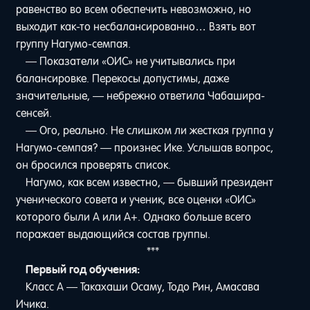
равенство во всем обеспечить невозможно, но
выходит как-то несбалансированно… Взять вот
группу Нагумо-семпая.
— Показатели «ОИС» не учитывались при
балансировке. Перекосы допустимы, даже
значительные, — небрежно ответила Чабашира-
сенсей.
— Ого, реально. Не слишком ли жесткая группа у
Нагумо-семпая? — произнес Ике. Услышав вопрос,
он бросился проверять список.
Нагумо, как всем известно, — бывший президент
ученического совета и ученик, все оценки «ОИС»
которого были A или A+. Однако больше всего
поражает выдающийся состав группы.
***
Первый год обучения:
Класс A — Такахаши Осаму, Тодо Рин, Амасава
Ичика.