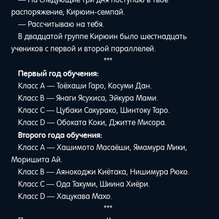
распоряжение, Кирюин-семпай.
— Рассчитываю на тебя.
В двадцатой группе Кирюин было шестнадцать
учеников с первой и второй параллелей.
***
Первый год обучения:
Класс A — Тоёхаши Гаро, Косуми Дан.
Класс B — Янаги Ясухиса, Эйкура Мами.
Класс C — Цубаки Сакурако, Шинтоку Таро.
Класс D — Обоката Коки, Джитте Мисора.
Второго года обучения:
Класс A — Хашимото Масаёши, Ямамура Мики,
Моришита Ай.
Класс B — Аянокоджи Киётака, Нишимура Рюко.
Класс C — Ода Такуми, Шиина Хиёри.
Класс D — Хацукава Махо.
***