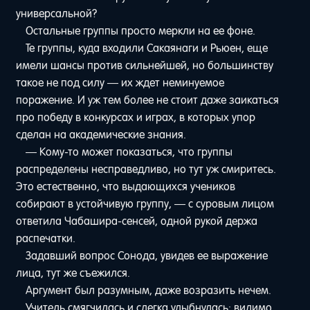
универсальной?
Остальные группы просто меркли на ее фоне.
Те группы, куда входили Сакаянаги и Рьюен, еще
имели шансы против сильнейшей, но большинству
такое не под силу — их ждет неминуемое
поражение. И уж тем более не стоит даже заикаться
про победу в конкурсах и играх, в которых упор
сделан на академические знания.
— Кому-то может показаться, что группы
распределены несправедливо, но тут уж смиритесь.
Это естественно, что выдающихся учеников
собирают в устойчивую группу, — с суровым лицом
ответила Чабашира-сенсей, одной рукой держа
распечатки.
Задавший вопрос Сонода, увидев ее выражение
лица, тут же съежился.
Аргумент был разумным, даже возразить нечем.
Учитель смягчилась и слегка улыбнулась: видимо,