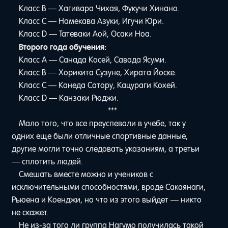
Класс B — Хагивара Чихая, Фукучи Хинано.
Класс C — Намекава Азуки, Игучи Юри.
Класс D — Татеваки Аой, Осаки Ноа.
Второго года обучения:
Класс A — Санада Косей, Савада Ясуми.
Класс B — Хорикита Сузуне, Хирата Йоске.
Класс C — Канеда Сатору, Кацураги Кохей.
Класс D — Канзаки Рюджи.
***
Мало того, что все преуспевали в учебе, так у
одних еще были отличные спортивные данные,
другие могли точно следовать указаниям, а третьи
— сплотить людей.
Смешать вместе можно и учеников с
исключительными способностями, вроде Сакаянаги,
Рьюена и Коенджи, но что из этого выйдет — никто
не скажет.
Не из-за того ли группа Нагумо получилась такой