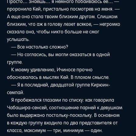
Просто… знаешь… я немного побаиваюсь ее… —
проронила Кей, пристально посмотрев на меня. —
А еще она стала твоим близким другом. Слишком
близким, что аж в голову лезет всякое, — негромко
сказала она, чтобы никто больше не смог
услышать.
— Все настолько сложно?
— Но согласись, вы могли оказаться в одной
группе.
К моему удивлению, Ичиносе прочно
обосновалась в мыслях Кей. В плохом смысле.
— Я в последней, двадцатой группе Кирюин-
семпай.
Я пробежался глазами по списку: как говорила
Чабашира-сенсей, соотношение парней к девушкам
было выдержано постольку-поскольку. В основном
в каждую группу входило по два представителя от
класса, максимум — три, минимум — один.