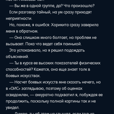
— Вы же в одной группе, да? Что произошло?
Если разговор тайный, на ум сразу приходят
неприятности.
Но, похоже, я ошибся: Хорикита сразу заверила
меня в обратном.
— Она слишком много болтает, но проблем не
вызывает. Пока что ведет себя паинькой.
Это успокаивало, но я решил подождать
объяснений.
— Ты в курсе ее высоких показателей физических
способностей? Кажется, она еще знает толк в
боевых искусствах.
— Насчет боевых искусств мне сказать нечего, но
в «ОИС» заглядываю, поэтому об оценках
осведомлен, — аккуратно подхватил я, побуждая ее
продолжить, поскольку полной картины так и не
увидел.
— Думаю, ты об этом не слышал, если только