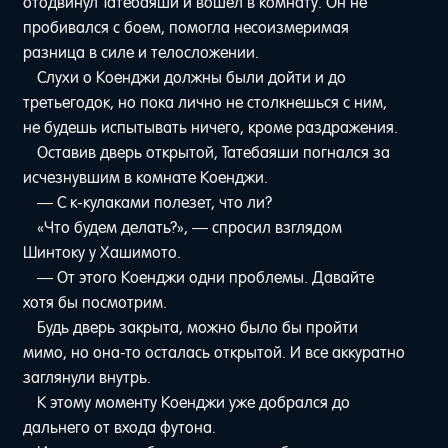
отодвинул Татебаяши и вошел в комнату. Он не
пробивался с боем, помогла несоизмеримая
разница в силе и телосложении.
Слухи о Коенджи должны были дойти и до
третьегодок, но пока лично не столкнешься с ним,
не будешь испытывать ничего, кроме раздражения.
Оставив дверь открытой, Татебаяши погнался за
исчезнувшим в комнате Коенджи.
— С к-кулаками полезет, что ли?
«Что будем делать?», — спросил взглядом
Шинтоку у Хашимото.
— От этого Коенджи одни проблемы. Давайте
хотя бы посмотрим.
Будь дверь закрыта, можно было бы пройти
мимо, но она-то осталась открытой. И все аккуратно
заглянули внутрь.
К этому моменту Коенджи уже добрался до
дальнего от входа футона.