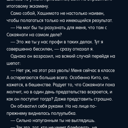
итоговому экзамену.
Само собой, Хашимото не настолько наивен,
чтобы полагаться только на имеющийся результат.
— Не мог бы ты разузнать для меня, что там с
Сакаянаги на самом деле?
— Это же ты у нас профи в таких делах. Тут я
совершенно бессилен, — сразу отказал я.
Однако он возразил, на всякий случай перейдя на
шепот:
— Нет уж, на этот раз уволь! Меня сейчас в классе
A остерегаются больше всего. Особенно Кито, он,
кажется, в бешенстве. Радует то, что Сакаянаги пока
молчит, но в один день предательство вскроется, и
как он поступит тогда? Даже представить страшно.
Он обхватил себя руками. Но на лице по-
прежнему виднелась полуулыбка.
— Сильно напуганным ты не выглядишь.
— Так это, тот, кто не умеет блефовать, не