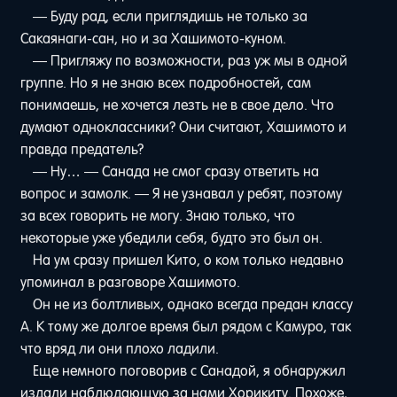
— Буду рад, если приглядишь не только за
Сакаянаги-сан, но и за Хашимото-куном.
— Пригляжу по возможности, раз уж мы в одной
группе. Но я не знаю всех подробностей, сам
понимаешь, не хочется лезть не в свое дело. Что
думают одноклассники? Они считают, Хашимото и
правда предатель?
— Ну… — Санада не смог сразу ответить на
вопрос и замолк. — Я не узнавал у ребят, поэтому
за всех говорить не могу. Знаю только, что
некоторые уже убедили себя, будто это был он.
На ум сразу пришел Кито, о ком только недавно
упоминал в разговоре Хашимото.
Он не из болтливых, однако всегда предан классу
A. К тому же долгое время был рядом с Камуро, так
что вряд ли они плохо ладили.
Еще немного поговорив с Санадой, я обнаружил
издали наблюдающую за нами Хорикиту. Похоже,