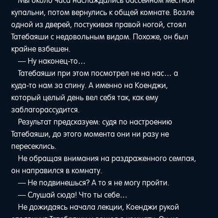
Мы около часа наслаждались бассейном местной
купальни, потом вернулись к общей комнате. Возле
одной из дверей, постукивая правой ногой, стоял
Татебаяши с недовольным видом. Похоже, он был
крайне взбешен.
— Ну наконец-то…
Татебаяши при этом посмотрел не на нас… а
куда-то нам за спину. А именно на Коенджи,
который целый день вел себя так, как ему
заблагорассудится.
Результат предсказуем: судя по настроению
Татебаяши, до этого момента они ни разу не
пересеклись.
Не обращая внимания на раздраженного семпая,
он направился в комнату.
— Не подвинешься? А то я не могу пройти.
— Слушай сюда! Что ты себе…
Не дожидаясь начала лекции, Коенджи рукой