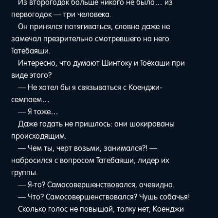
Из второгодок больше никого не было… из
первогодок — три человека.
Он принялся потягиваться, словно даже не
замечал презрительно смотревшего на него
Татебаяши.
Интересно, что думают Шинтоку и Тоёхаши при
виде этого?
— Не хотел бы я связываться с Коенджи-
семпаем…
— Я тоже…
Даже гадать не пришлось: они шокированы
происходящим.
— Чем ты, черт возьми, занимался?! —
набросился с вопросом Татебаяши, лидер их
группы.
— Я-то? Самосовершенствовался, очевидно.
— Что? Самосовершенствовался? Чушь собачья!
Сколько голос не повышай, толку нет, Коенджи