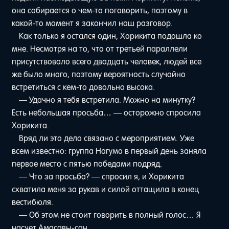
она собирается о чем-то поговорить, поэтому в
какой-то момент я закончил наш разговор.
Как только я остался один, Хорикита подошла ко
мне. Несмотря на то, что от третьей параллели
присутствовало всего двадцать человек, людей все
же было много, поэтому вероятность случайно
встретиться с кем-то довольно высока.
— Удачно я тебя встретила. Можно на минутку?
Есть небольшая просьба… — осторожно спросила
Хорикита.
Вряд ли это дело связано с мероприятием. Уже
всем известно: группа Нагумо в первый день заняла
первое место с пятью победами подряд.
— Что за просьба? — спросил я, и Хорикита
схватила меня за рукав и силой оттащила в конец
вестибюля.
— Об этом не стоит говорить в полный голос… Я
насчет Амасавы-сан.