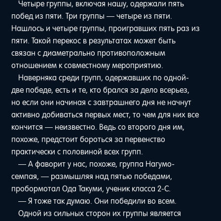
Четыре группы, включая нашу, одержали пять
побед из пяти. Три группы — четыре из пяти.
Нашлось и четыре группы, проигравших пять раз из
пяти. Такой перекос в результатах может быть
связан с диаметрально противоположным
отношением к совместному мероприятию.
Наверняка среди групп, одержавших по одной-
две победе, есть и те, кто брался за дело всерьез,
но если они начиная с завтрашнего дня не начнут
активно добиваться первых мест, то чем для них все
кончится — неизвестно. Ведь со второго дня им,
похоже, предстоит бороться за первенство
практически с половиной всех групп.
— А фаворит у нас, похоже, группа Нагумо-
семпая, — размышляя над пятью победами,
пробормотал Ода Такуми, ученик класса 2-C.
— Я тоже так думаю. Они победили во всем.
Одной из сильных сторон их группы является