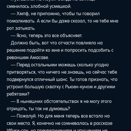
сменилась злобной усмешкой.
— Хмпф, не припомню, чтобы ты говорил
помалкивать. А если бы даже сказал, то не тебе мне
рот затыкать.
— Ясно, теперь это все объясняет.
Должно быть, вот что отчасти повлияло на
решение подойти ко мне и попросить подсобить с
реваншем Амасаве.
— Перед остальными можешь сколько угодно
притворяться, что ничего не знаешь, но сейчас тебе
подвернулся отличный шанс. Ты готов признать, что
устроил большую схватку с Рьюен-куном и другими
ребятами?
— В нынешних обстоятельствах я не могу этого
отрицать, ты так не думаешь?
— Пожалуй. Но для меня теперь все встало на
свои места. Я, конечно не сомневалась в рассказе
Ибуки-сан, но преувеличениям и упущениям не