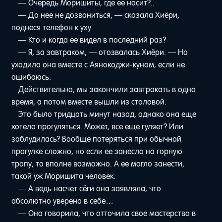
— Очередь Моришиты, где ее носит?..
— До нее не дозвониться, — сказала Хиёри,
поднеся телефон к уху.
— Кто и когда ее видел в последний раз?
— Я, за завтраком, — отозвалась Хиёри. — Но
уходила она вместе с Аянокоджи-куном, если не
ошибаюсь.
Действительно, мы закончили завтракать в одно
время, а потом вместе вышли из столовой.
Это было тридцать минут назад, однако она еще
хотела прогуляться. Может, все еще гуляет? Или
заблудилась? Вообще потеряться при обычной
прогулке сложно, но если ее занесло на горную
тропу, то вполне возможно. А ее могло занести,
такой уж Моришита человек.
— А ведь насчет сёги она заявляла, что
абсолютно уверена в себе…
— Она говорила, что отточила свое мастерство в