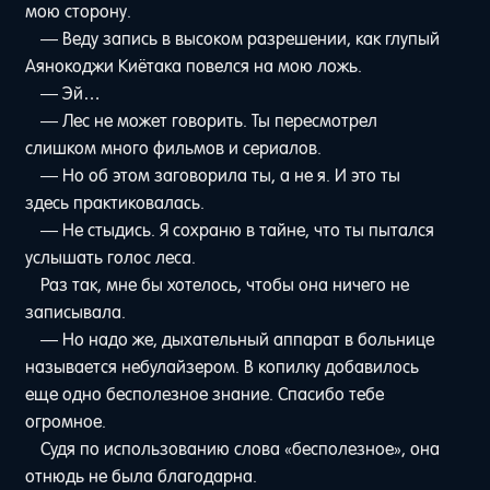
мою сторону.
— Веду запись в высоком разрешении, как глупый
Аянокоджи Киётака повелся на мою ложь.
— Эй…
— Лес не может говорить. Ты пересмотрел
слишком много фильмов и сериалов.
— Но об этом заговорила ты, а не я. И это ты
здесь практиковалась.
— Не стыдись. Я сохраню в тайне, что ты пытался
услышать голос леса.
Раз так, мне бы хотелось, чтобы она ничего не
записывала.
— Но надо же, дыхательный аппарат в больнице
называется небулайзером. В копилку добавилось
еще одно бесполезное знание. Спасибо тебе
огромное.
Судя по использованию слова «бесполезное», она
отнюдь не была благодарна.