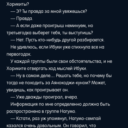
Хорикиты?
— Э? Ты правда за мной увяжешься?
— Правда.
— А если даже проигрыш неминуем, но
третьегодка выберет тебя, ты выступишь?
— Нет. Пусть кто-нибудь другой разбирается.
Не удивлюсь, если Ибуки уже спихнула все на
первогодок.
У каждой группы были свои обстоятельства, и не
Хориките отвергать ход мыслей Ибуки.
— Ну в самом деле… Решать тебе, но почему бы
тогда не походить за Аянокоджи-куном? Может,
увидишь, как проигрывает он.
— Уже дважды проиграл, вчера.
Информация по мне определенно должна быть
распространена в группе Нагумо.
— Кстати, раз уж упомянул, Нагумо-семпай
казался очень довольным. Он говорил, что