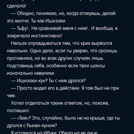
сделала!
— Обидно, понимаю, но, когда атакуешь, делай
это молча. Ты как Ишизаки.
— Тьфу!.. Не сравнивай меня с ним!.. И вообще, я
закричала инстинктивно!
Нельзя оправдываться тем, что крик вырвался
невольно. Одно дело, если ты уверен, что сразишь
противника, но во всех других случаях лишь
подставишь себя, особенно если твои шансы
изначально невелики.
— Ишизаки-кун? Ты с ним дрался?
— Просто видел его в действии. Я там был ни при
чем.
Хотел отделаться таким ответом, но, похоже,
поспешил.
— «Там»? Это, случайно, было не на крыше, где ты
дрался с Рьюен-куном?
Я уставился на Ибуки. Обида на ее лице