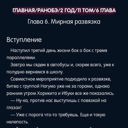
ГЛАВНАЯ
/
РАНОБЭ
/
2 ГОД
/
11 ТОМ
/
6 ГЛАВА
Глава 6. Мирная развязка
Вступление
Наступил третий день жизни бок о бок с тремя
параллелями.
Завтра мы сядем в автобусы и, скорее всего, уже к
полудню вернемся в школу.
Совместное мероприятие подходило к развязке,
битва с группой Нагумо уже не за горами, однако
ранним утром Хорикита и Ибуки все же показались.
— Ну-ка, против нас выступишь с повязкой на
глазах!
— Уже с порога что-то требуешь. Еще и такую
нелепость.