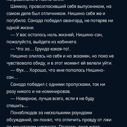
Шимизу, провозгласивший себя выпускником, на
самом деле был отличником. Нишино себя же и
погубила. Санада победил авангард, не потеряв ни
одной жизни.
— У вас осталось ноль жизней, Нишино-сан,
пожалуйста, выйдете из кабинета.
— Что за… Ерунда какая-то!..
Нишино злилась на себя и на экзамен, но пока не
чувствовала обиду, и в этот момент ей велели уйти.
— Фух… Хорошо, что мне попалась Нишино-
сан…
Санада победил с одними пропусками, так ни
разу никого и не номинировав.
— Наверное, лучше всего, если я не буду
спешить…
Понаблюдав за несколькими раундами
обсуждений, он понял, что отличить правду от лжи
по мониторам непросто. Поэтому, пока ждал