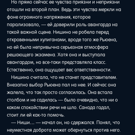
Но прямо сейчас ее чувства приязни и неприязни
отошли на второй план. Ведь эти чувства меркли на
фоне огромного напряжения, которое
парализовало, — ей доверили роль авангарда на
такой важной сцене. Нишино не робела перед
откровенными хулиганами, вроде того же Рьюена,
но ей была непривычна серьезная атмосфера
решающего экзамена. Хотя она и выступала
авангардом, но все-таки представляла класс.
Естественно, она ощущает вес ответственности.
Нишино считала, что не станет представителем.
Внезапно выбор Рьюена пал на нее. И сейчас она
жалела, что так просто согласилась. Она встала
столбом и не садилась — было очевидно, что ни о
каком спокойствии речи не шло. Санада гадал,
стоит ли ей как-то помочь.
— Ниши… — начал он, но сдержался. Понял, что
неуместная доброта может обернуться против него.