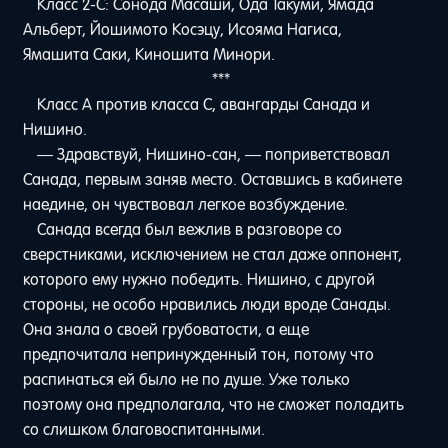
Класс 2-C: Сонода Масаши, Ода Такуми, Ямада
Альберт, Йошимото Косэцу, Исояма Нагиса,
Ямашита Саки, Киношита Минори.
***
Класс A против класса C, авангарды Санада и
Нишино.
— Здравствуй, Нишино-сан, — поприветствовал
Санада, первым заняв место. Оставшись в кабинете
наедине, он чувствовал легкое возбуждение.
Санада всегда был вежлив в разговоре со
сверстниками, исключением не стал даже оппонент,
которого ему нужно победить. Нишино, с другой
стороны, не особо нравились люди вроде Санады.
Она знала о своей грубоватости, а еще
предпочитала непринужденный тон, потому что
распинаться ей было не по душе. Уже только
поэтому она предполагала, что не сможет поладить
со слишком благовоспитанными.