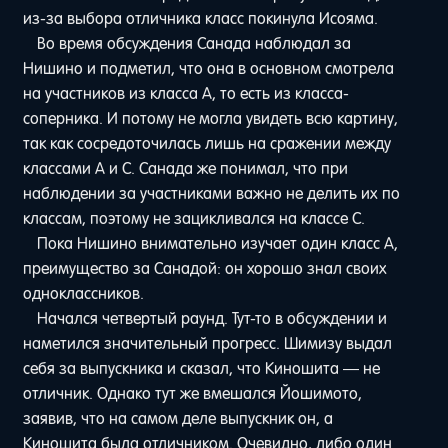
из-за выбора отличника класс покинула Исояма.
Во время обсуждения Санада наблюдал за
Нишино и подметил, что она в основном смотрела
на участников из класса A, то есть из класса-
соперника. И потому не могла увидеть всю картину,
так как сосредоточилась лишь на сражении между
классами A и C. Санада же понимал, что при
наблюдении за участниками важно не делить их по
классам, поэтому не зацикливался на классе C.
Пока Нишино внимательно изучает один класс A,
преимущество за Санадой: он хорошо знал своих
одноклассников.
Начался четвертый раунд. Тут-то в обсуждении и
наметился значительный прогресс. Шимизу выдал
себя за выпускника и сказал, что Киношита — не
отличник. Однако тут же вмешался Йошимото,
заявив, что на самом деле выпускник он, а
Киношита была отличником. Очевидно, либо один