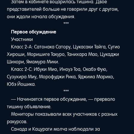
Затем в кабинете воцарилась тишина. Двое
представителей больше не говорили друг с другом,
они ждали начала обсуждения.
***
Первое обсуждение
Участники
Класс 2-A: Сатонака Сатору, Цукасаки Тайга, Сугио
Хироши, Моришиге Такуро, Танихара Мао, Цукаджи
Шихори, Ямамура Мики.
Класс 2-C: Ибуки Мио, Иноуэ Тоа, Окабэ Фую,
Сузухира Миу, Морофуджи Рика, Яджима Марико,
Юбэ Йошика.
***
— Начинается первое обсуждение, — прервало
тишину объявление.
Мониторы показывали всех участников с разных
ракурсов.
Санада и Кацураги молча наблюдали за