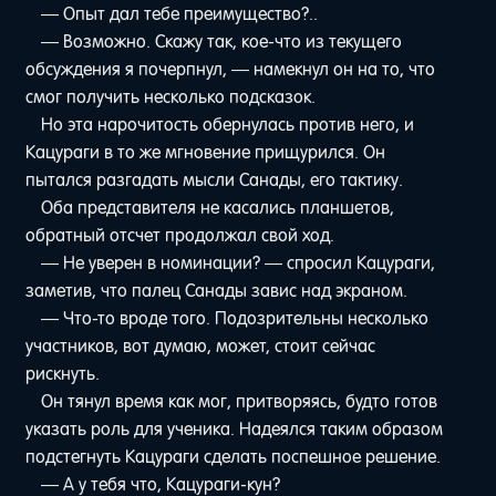
— Опыт дал тебе преимущество?..
— Возможно. Скажу так, кое-что из текущего
обсуждения я почерпнул, — намекнул он на то, что
смог получить несколько подсказок.
Но эта нарочитость обернулась против него, и
Кацураги в то же мгновение прищурился. Он
пытался разгадать мысли Санады, его тактику.
Оба представителя не касались планшетов,
обратный отсчет продолжал свой ход.
— Не уверен в номинации? — спросил Кацураги,
заметив, что палец Санады завис над экраном.
— Что-то вроде того. Подозрительны несколько
участников, вот думаю, может, стоит сейчас
рискнуть.
Он тянул время как мог, притворяясь, будто готов
указать роль для ученика. Надеялся таким образом
подстегнуть Кацураги сделать поспешное решение.
— А у тебя что, Кацураги-кун?