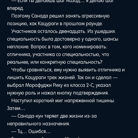
— Если ты делаешь шаг назад… я делаю шаг
вперед.
Поэтому Санада решил занять агрессивную
позицию, как Кацураги в прошлом раунде.
Участников осталось двенадцать. Из ушедших
специальность была достоверно у одного, шансы
неплохие. Вопрос в том, кого номинировать:
отличника, участника со специальностью, что
реальнее, или конкретную специальность?
Чтобы сравняться, ему нужно выявить отличника и
лишить Кацураги трех жизней. Так он и сделал —
выбрал Морофуджи Рику из класса 2-C, указал
нужную роль и нажал кнопку подтверждения.
Наступил короткий миг напряженной тишины.
Затем…
— Санада-кун теряет две жизни из-за
неправильного назначения.
— Тц… Ошибся…