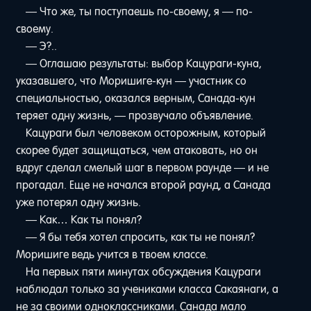
— Что же, ты поступаешь по-своему, я — по-
своему.
— Э?..
— Оглашаю результаты: выбор Кацураги-куна,
указавшего, что Моришиге-кун — участник со
специальностью, оказался верным, Санада-кун
теряет одну жизнь, — прозвучало объявление.
Кацураги был человеком осторожным, который
скорее будет защищаться, чем атаковать, но он
вдруг сделал смелый шаг в первом раунде — и не
прогадал. Еще не начался второй раунд, а Санада
уже потерял одну жизнь.
— Как… Как ты понял?
— Я бы тебя хотел спросить, как ты не понял?
Моришиге ведь учится в твоем классе.
На первых пяти минутах обсуждения Кацураги
наблюдал только за учениками класса Сакаянаги, а
не за своими одноклассниками. Санада мало