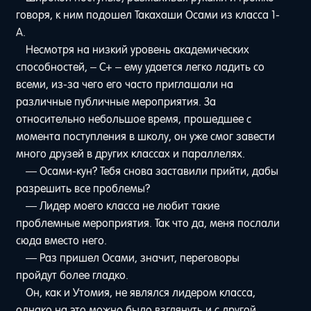
говоря, к ним подошел Такахаши Осами из класса 1-
A.
Несмотря на низкий уровень академических
способностей, – C+ – ему удается легко ладить со
всеми, из-за чего его часто приглашали на
различные публичные мероприятия. За
относительно небольшое время, прошедшее с
момента поступления в школу, он уже смог завести
много друзей в других классах и параллелях.
— Осами-кун? Тебя снова заставили прийти, дабы
разрешить все проблемы?
— Лидер моего класса не любит такие
проблемные мероприятия. Так что да, меня послали
сюда вместо него.
— Раз пришел Осами, значит, переговоры
пройдут более гладко.
Он, как и Утомия, не являлся лидером класса,
однако на это можно было взглянуть и с другой