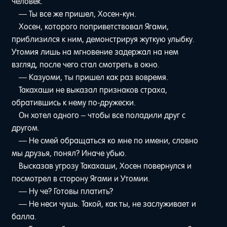
человек.
— Ты все же пришел, Хосен-кун.
Хосен, которого поприветствовал Ягами,
приблизился к ним, демонстрируя жуткую улыбку.
Утомия лишь на мгновение задержал на нем
взгляд, после чего стал смотреть в окно.
— Казуоми, ты пришел как раз вовремя.
Такахаши не выказал признаков страха,
обратившись к нему по-дружески.
Он хотел одного – чтобы все поладили друг с
другом.
— Не смей обращаться ко мне по имени, словно
мы друзья, понял? Иначе убью.
Высказав угрозу Такахаши, Хосен повернулся и
посмотрел в сторону Ягами и Утомии.
— Ну че? Готовы платить?
— Не неси чушь. Такой, как ты, не заслуживает и
балла.