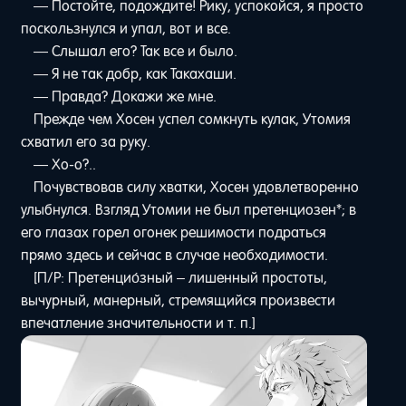
— Постойте, подождите! Рику, успокойся, я просто
поскользнулся и упал, вот и все.
— Слышал его? Так все и было.
— Я не так добр, как Такахаши.
— Правда? Докажи же мне.
Прежде чем Хосен успел сомкнуть кулак, Утомия
схватил его за руку.
— Хо-о?..
Почувствовав силу хватки, Хосен удовлетворенно
улыбнулся. Взгляд Утомии не был претенциозен*; в
его глазах горел огонек решимости подраться
прямо здесь и сейчас в случае необходимости.
[П/Р: Претенцио́зный – лишенный простоты,
вычурный, манерный, стремящийся произвести
впечатление значительности и т. п.]