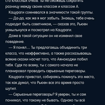
сто классных очков. Ты не сможешь сократить
разницу между своим классом и классом A.
Кацураги сомневался в значимости такой группы.
— Да-да, как же я мог забыть. Знаешь, тебе очень
подходит быть советником, — сказав это, Рьюен
ухмыльнулся и посмотрел на Кацураги.
Даже в такой ситуации он не изменил свое
поведение.
— Я понял… Ты предлагаешь объединить три
класса, что неэффективно, а также рассказываешь
всякие сказки насчет того, что Аянокоджи побил
тебя. Судя по всему, ты с самого начала не
планировал проводить серьезные переговоры.
Кацураги привстал, собираясь покинуть это место,
так как думал, что Рьюен все это время просто
шутил.
— Серьезные переговоры? Я уверен, ты и сам
понимал, что такому не бывать. Однако ты всё