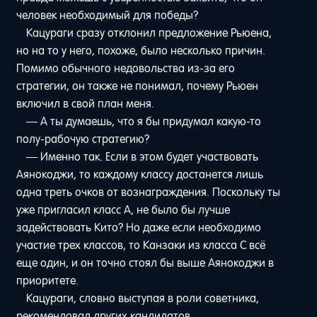
человек необходимый для победы?
Кацураги сразу отклонил предложение Рьюена,
но на то у него, похоже, было несколько причин.
Помимо обычного недовольства из-за его
стратегии, он также не понимал, почему Рьюен
включил в свой план меня.
— А ты думаешь, что я бы придумал какую-то
полу-рабочую стратегию?
— Именно так. Если в этом будет участвовать
Аянокоджи, то каждому классу достанется лишь
одна треть очков от вознаграждения. Поскольку ты
уже пригласил класс A, не было бы лучше
задействовать Кито? Но даже если необходимо
участие трех классов, то Канзаки из класса C всё
еще один, и он точно стоял бы выше Аянокоджи в
приоритете.
Кацураги, словно выступая в роли советника,
рекомендовал других кандидатов.