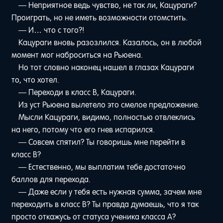
— Неприятное ведь чувство, не так ли, Кацураги?
Проиграть, но не иметь возможности отомстить.
— И… что с того?!
Кацураги вновь разозлился. Казалось, он в любой
момент мог наброситься на Рьюена.
Но тот словно наконец нашел в глазах Кацураги
то, что хотел.
— Переходи в класс B, Кацураги.
Из уст Рьюена вылетело это смелое предложение.
Мысли Кацураги, видимо, полностью отвлеклись
на него, потому что его гнев испарился.
— Совсем спятил? Ты говоришь мне перейти в
класс B?
— Естественно, мы выплатим тебе достаточно
баллов для перехода.
— Даже если у тебя есть нужная сумма, зачем мне
переходить в класс B? Ты правда думаешь, что я так
просто откажусь от статуса ученика класса A?