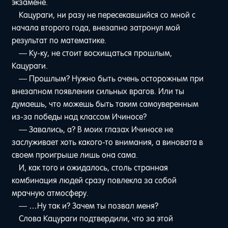
экзамене.
Кацураги, ни разу не пересекавшийся со мной с
начала второго года, внезапно затронул мой
результат по математике.
— Ку-ку, не стоит восхищаться прошлым,
Кацураги.
— Прошлым? Нужно быть очень осторожным при
внезапном появлении сильных врагов. Или ты
думаешь, что можешь быть таким самоуверенным
из-за победы над классом Ичиносе?
— Завались, а? В моих глазах Ичиносе не
заслуживает хоть какого-то внимания, а виновата в
своем проигрыше лишь она сама.
И, как того и ожидалось, столь странная
комбинация людей сразу повлекла за собой
мрачную атмосферу.
— …Ну так и? Зачем ты позвал меня?
Слова Кацураги подтвердили, что за этой