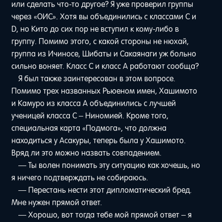
или сделать что-то другое? Я уже проверил группы
через «ОИС». Хотя вы объединились с классами C и
D, но Кито до сих пор не вступил к кому-либо в
группу. Помимо этого, с какой стороны не нюхай,
группа из Ичиносе, Шибаты и Сакаянаги уж больно
сильно воняет. Класс C и класс A работают сообща?
Я был также заинтересован в этом вопросе.
Помимо трех названных Рьюеном имен, Хашимото
и Камуро из класса A объединились с лучшей
ученицей класса C – Ниномией. Кроме того,
специальная карта «Подмога», что должна
находиться у Асакуры, теперь была у Хашимото.
Вряд ли это можно назвать совпадением.
— Ты волен понимать эту ситуацию как хочешь, но
я ничего подтверждать не собираюсь.
— Перестань нести этот дипломатический бред.
Мне нужен прямой ответ.
— Хорошо, вот тогда тебе мой прямой ответ – я