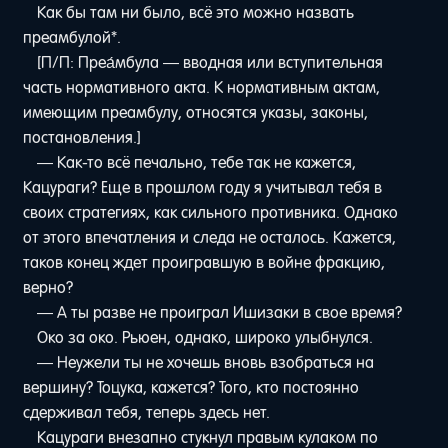
Как бы там ни было, всё это можно назвать
преамбулой*.
[П/П: Преа́мбула — вводная или вступительная
часть нормативного акта. К нормативным актам,
имеющим преамбулу, относятся указы, законы,
постановления.]
— Как-то всё печально, тебе так не кажется,
Кацураги? Еще в прошлом году я учитывал тебя в
своих стратегиях, как сильного противника. Однако
от этого впечатления и следа не осталось. Кажется,
таков конец ждет проигравшую в войне фракцию,
верно?
— А ты разве не проиграл Ишизаки в свое время?
Око за око. Рьюен, однако, широко улыбнулся.
— Неужели ты не хочешь вновь взобраться на
вершину? Тоцука, кажется? Того, кто постоянно
сдерживал тебя, теперь здесь нет.
Кацураги внезапно стукнул правым кулаком по