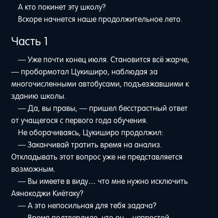
А кто покинет эту школу?
Вскоре начнется наше продолжительное лето.
Часть 1
— Уже почти конец июля. Становится всё жарче,
— пробормотал Цукиширо, наблюдая за
многочисленными автобусами, подъезжавшими к
зданию школы.
— Да, вы правы, — пришел бесстрастный ответ
от учащегося с первого года обучения.
Не оборачиваясь, Цукиширо продолжил:
— Заканчивай тратить время на анализ.
Откладывать этот вопрос уже не представляется
возможным.
— Вы имеете в виду… что мне нужно исключить
Аянокоджи Киётаку?
— А это непосильная для тебя задача?
— Время подтвердило, что он – непростой