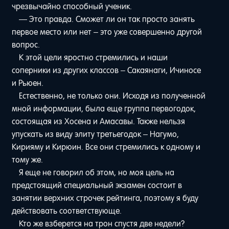
чрезвычайно способный ученик.
— Это правда. Сможет ли он так просто занять
первое место или нет – это уже совершенно другой
вопрос.
К этой цели яростно стремились и наши
соперники из других классов – Сакаянаги, Ичиносе
и Рьюен.
Естественно, не только они. Исходя из полученной
мной информации, была еще группа первогодок,
состоящая из Хосена и Амасавы. Также нельзя
упускать из виду элиту третьегодок – Нагумо,
Кирияму и Кирюин. Все они стремились к одному и
тому же.
Я еще не говорил об этом, но моя цель на
предстоящий специальный экзамен состоит в
занятии верхних строчек рейтинга, поэтому я буду
действовать соответствующе.
Кто же взберется на трон спустя две недели?