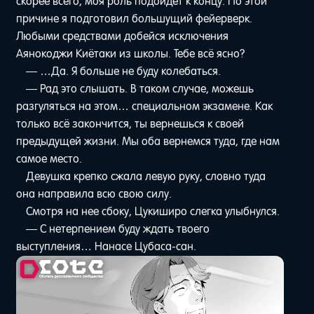
скорее всего, моя роль подойдет к концу. По этой
причине я подготовил большущий фейерверк.
Любыми средствами добейся исключения
Аянокоджи Киётаки из школы. Тебе всё ясно?
— …Да. Я больше не буду колебаться.
— Рад это слышать. В таком случае, можешь
разгуляться на этом… специальном экзамене. Как
только всё закончится, ты вернешься к своей
предыдущей жизни. Мы оба вернемся туда, где нам
самое место.
Девушка крепко сжала левую руку, словно туда
она направила всю свою силу.
Смотря на нее сбоку, Цукиширо слегка улыбнулся.
— С нетерпением буду ждать твоего
выступления… Нанасе Цубаса-сан.