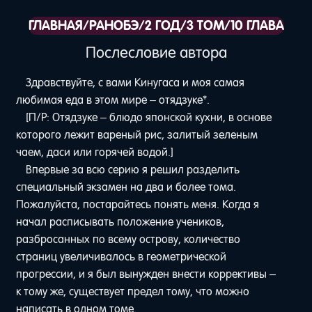
ГЛАВНАЯ
/
РАНОБЭ
/
2 ГОД
/
3 ТОМ
/
10 ГЛАВА
Послесловие автора
Здравствуйте, с вами Кинугаса и моя самая
любимая еда в этом мире – отядзуке*.
[П/Р: Отядзуке – блюдо японской кухни, в основе
которого лежит вареный рис, залитый зеленым
чаем, даси или горячей водой.]
Впервые за всю серию я решил разделить
специальный экзамен на два и более тома.
Пожалуйста, постарайтесь понять меня. Когда я
начал расписывать положение учеников,
разбросанных по всему острову, количество
страниц увеличивалось в геометрической
прогрессии, и я был вынужден внести коррективы –
к тому же, существует предел тому, что можно
написать в одном томе.