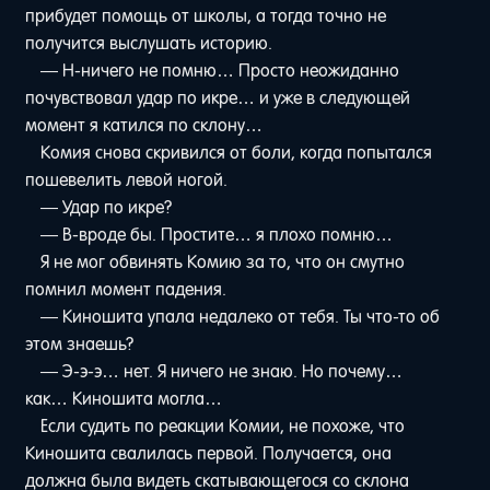
прибудет помощь от школы, а тогда точно не
получится выслушать историю.
— Н-ничего не помню… Просто неожиданно
почувствовал удар по икре… и уже в следующей
момент я катился по склону…
Комия снова скривился от боли, когда попытался
пошевелить левой ногой.
— Удар по икре?
— В-вроде бы. Простите… я плохо помню…
Я не мог обвинять Комию за то, что он смутно
помнил момент падения.
— Киношита упала недалеко от тебя. Ты что-то об
этом знаешь?
— Э-э-э… нет. Я ничего не знаю. Но почему…
как… Киношита могла…
Если судить по реакции Комии, не похоже, что
Киношита свалилась первой. Получается, она
должна была видеть скатывающегося со склона