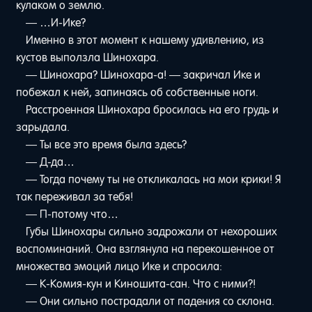
кулаком о землю.
— …И-Ике?
Именно в этот момент к нашему удивлению, из
кустов выползла Шинохара.
— Шинохара? Шинохара-а! — закричал Ике и
побежал к ней, запинаясь об собственные ноги.
Расстроенная Шинохара бросилась на его грудь и
зарыдала.
— Ты все это время была здесь?
— Д-да…
— Тогда почему ты не откликалась на мои крики! Я
так переживал за тебя!
— П-потому что…
Губы Шинохары сильно задрожали от нехороших
воспоминаний. Она взглянула на перекошенное от
множества эмоций лицо Ике и спросила:
— К-Комия-кун и Киношита-сан. Что с ними?!
— Они сильно пострадали от падения со склона.