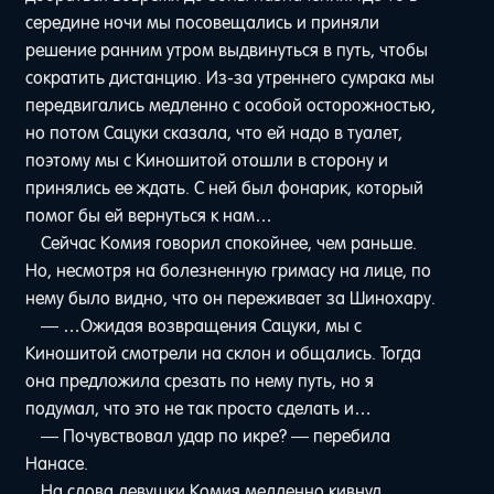
середине ночи мы посовещались и приняли
решение ранним утром выдвинуться в путь, чтобы
сократить дистанцию. Из-за утреннего сумрака мы
передвигались медленно с особой осторожностью,
но потом Сацуки сказала, что ей надо в туалет,
поэтому мы с Киношитой отошли в сторону и
принялись ее ждать. C ней был фонарик, который
помог бы ей вернуться к нам…
Сейчас Комия говорил спокойнее, чем раньше.
Но, несмотря на болезненную гримасу на лице, по
нему было видно, что он переживает за Шинохару.
— …Ожидая возвращения Сацуки, мы с
Киношитой смотрели на склон и общались. Тогда
она предложила срезать по нему путь, но я
подумал, что это не так просто сделать и…
— Почувствовал удар по икре? — перебила
Нанасе.
На слова девушки Комия медленно кивнул.