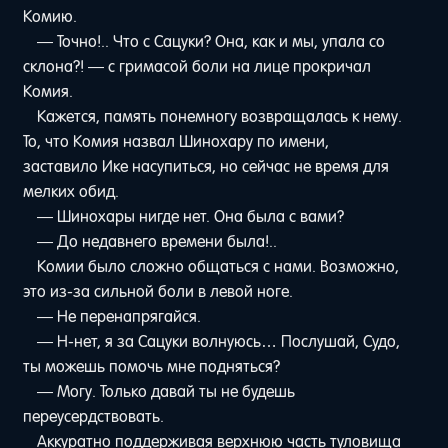
Комию.
— Точно!.. Что с Сацуки? Она, как и мы, упала со
склона?! — с гримасой боли на лице прокричал
Комия.
Кажется, память понемногу возвращалась к нему.
То, что Комия назвал Шинохару по имени,
заставило Ике насупиться, но сейчас не время для
мелких обид.
— Шинохары нигде нет. Она была с вами?
— До недавнего времени была!..
Комии было сложно общаться с нами. Возможно,
это из-за сильной боли в левой ноге.
— Не перенапрягайся.
— Н-нет, я за Сацуки волнуюсь… Послушай, Судо,
ты можешь помочь мне подняться?
— Могу. Только давай ты не будешь
переусердствовать.
Аккуратно поддерживая верхнюю часть туловища