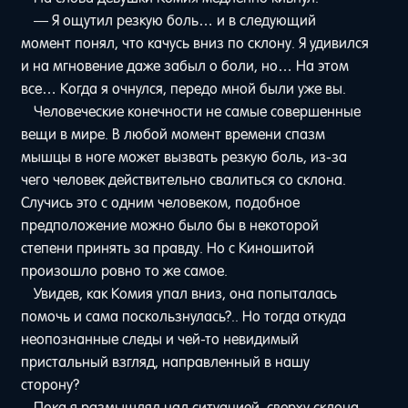
— Я ощутил резкую боль… и в следующий
момент понял, что качусь вниз по склону. Я удивился
и на мгновение даже забыл о боли, но… На этом
все… Когда я очнулся, передо мной были уже вы.
Человеческие конечности не самые совершенные
вещи в мире. В любой момент времени спазм
мышцы в ноге может вызвать резкую боль, из-за
чего человек действительно свалиться со склона.
Случись это с одним человеком, подобное
предположение можно было бы в некоторой
степени принять за правду. Но с Киношитой
произошло ровно то же самое.
Увидев, как Комия упал вниз, она попыталась
помочь и сама поскользнулась?.. Но тогда откуда
неопознанные следы и чей-то невидимый
пристальный взгляд, направленный в нашу
сторону?
Пока я размышлял над ситуацией, сверху склона