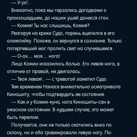
— У-ух!..
Внезапно, пока мы терзались догадками о
произошедшем, до наших ушей донесся стон.
— Комия! Ты нас слышишь, Комия?
Реагируя на крики Судо, парень вцепился в его
олимпийку. Похоже, он вернулся в сознание. Только
потерпевший мог пролить свет на случившееся.
— О-ох… моя… нога!
Лицо Комии исказилось болью. Его левая нога, в
отличие от правой, не двигалась.
— Твоя левая!.. — с тревогой заметил Судо.
Тем временем Нанасе внимательно осматривала
Киношиту, чтобы подтвердить ее состояние.
— Как и у Комии-куна, нога Киношиты-сан в
ужасном состоянии. В худшем случае, это может
быть перелом.
Получается, они не только скатились вниз по
склону, но и оба травмировали левую ногу. По-