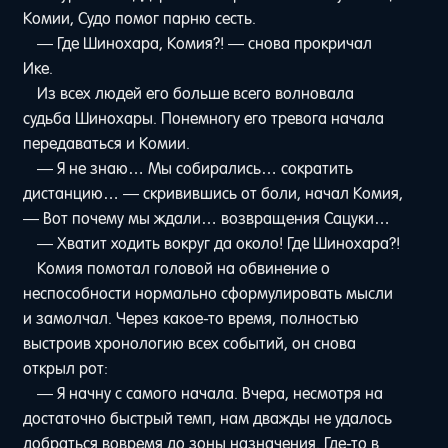
Комии, Судо помог парню сесть.
— Где Шинохара, Комия?! — снова прокричал
Ике.
Из всех людей его больше всего волновала
судьба Шинохары. Понемногу его тревога начала
передаваться и Комии.
— Я не знаю… Мы собирались… сократить
дистанцию… — скривившись от боли, начал Комия,
— Вот почему мы ждали… возвращения Сацуки…
— Хватит ходить вокруг да около! Где Шинохара?!
Комия помотал головой на обвинение о
неспособности нормально сформулировать мысли
и замолчал. Через какое-то время, полностью
выстроив хронологию всех событий, он снова
открыл рот:
— Я начну с самого начала. Вчера, несмотря на
достаточно быстрый темп, нам дважды не удалось
добраться вовремя до зоны назначения. Где-то в