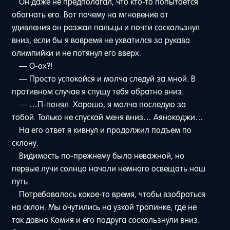
Он даже не предполагал, что кто-то попытается
обогнать его. Вот почему на мгновение от
удивления он разжал пальцы и почти соскользнул
вниз, если бы я вовремя не ухватился за рукава
олимпийки и не потянул его вверх.
— О-ох?!
— Просто успокойся и молча следуй за мной. В
противном случае я спущу тебя обратно вниз.
— …П-понял. Хорошо, я молча последую за
тобой. Только не спускай меня вниз… Аянокоджи…
На его ответ я кивнул и продолжил подъем по
склону.
Видимость по-прежнему была неважной, но
первые лучи солнца начали немного освещать наш
путь.
Потребовалось какое-то время, чтобы взобраться
на склон. Мы очутились на узкой тропинке, где не
так давно Комия и его подруга соскользнули вниз.