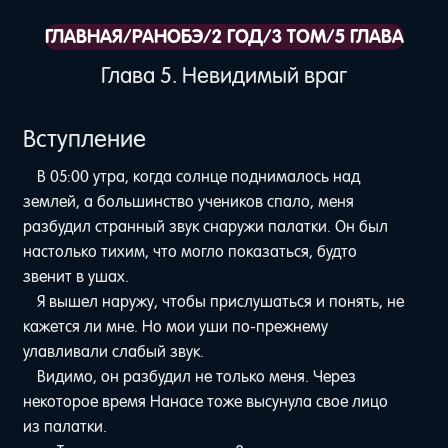
ГЛАВНАЯ
/
РАНОБЭ
/
2 ГОД
/
3 ТОМ
/
5 ГЛАВА
Глава 5. Невидимый враг
Вступление
В 05:00 утра, когда солнце поднималось над
землей, а большинство учеников спало, меня
разбудил странный звук снаружи палатки. Он был
настолько тихим, что могло показаться, будто
звенит в ушах.
Я вышел наружу, чтобы прислушаться и понять, не
кажется ли мне. Но мои уши по-прежнему
улавливали слабый звук.
Видимо, он разбудил не только меня. Через
некоторое время Нанасе тоже высунула свое лицо
из палатки.