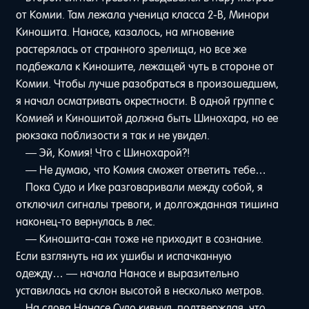
от Комии. Там лежала ученица класса 2-В, Минори
Киношита. Нанасе, казалось, на мгновение
растерялась от странного зрелища, но все же
подбежала к Киношите, лежащей чуть в стороне от
Комии. Чтобы лучше разобраться в произошедшем,
я начал осматривать окрестности. В одной группе с
Комией и Киношитой должна быть Шинохара, но ее
рюкзака поблизости я так и не увидел.
— Эй, Комия! Что с Шинохарой?!
— Не думаю, что Комия сможет ответить тебе…
Пока Судо и Ике разговаривали между собой, я
отключил сигналы тревоги, и долгожданная тишина
наконец-то вернулась в лес.
— Киношита-сан тоже не приходит в сознание.
Если взглянуть на их ушибы и испачканную
одежду… — начала Нанасе и выразительно
уставилась на склон высотой в несколько метров.
На слова Нанасе Судо кивнул, подтверждая, что