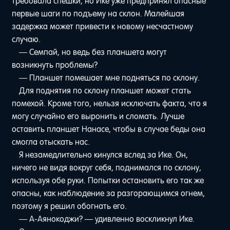
требовала спешки, но Ике уже предпринял опасные
первые шаги по подъему на склон. Малейшая
задержка может привести к новому несчастному
случаю.
— Семпай, но ведь без планшета могут
возникнуть проблемы?
— Планшет помешает мне подняться по склону.
Для поднятия по склону планшет может стать
помехой. Кроме того, нельзя исключать факта, что я
могу случайно его выронить и сломать. Лучше
оставить планшет Нанасе, чтобы в случае беды она
смогла отыскать нас.
Я незамедлительно кинулся вслед за Ике. Он,
ничего не видя вокруг себя, поднимался по склону,
используя обе руки. Попытки остановить его так же
опасны, как наблюдение за разгорающимся огнем,
поэтому я решил обогнать его.
— А-Аянокоджи? — удивленно воскликнул Ике.