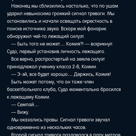
Наконец мы сблизились настолько, что по ушам
ударил невыносимо громкий сигнал тревоги. Мы
остановились и начали освещать окрестность в
поиске источника звука. Вскоре мой фонарик
обнаружил чей-то лежащий силуэт.
— Быть того не может… Комия?! — вскрикнул
Судо, первый установив личность лежащего.
Все верно, распростертый на земле силуэт
принадлежал ученику класса 2-В, Комии.
— Э-эй, все будет хорошо… Держись, Комия!
Быть может потому, что он тоже член
баскетбольного клуба, Судо моментально бросился
к лежащему Комии.
— Семпай…
— Вижу.
Мы оказались правы. Сигнал тревоги звучал
одновременно из нескольких часов.
Второй сигнал тревоги раздавался в пару метров