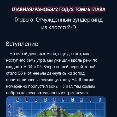
ГЛАВНАЯ
/
РАНОБЭ
/
2 ГОД
/
3 ТОМ
/
6 ГЛАВА
Глава 6. Отчужденный вундеркинд
из класса 2-D
Вступление
На пятый день экзамена, еще до того, как
наступило семь утра, мы уже шли вдоль реки по
квадратам D4 и D5. Вчера нашей первой зоной
стала G3 и от нее мы двинулись на запад,
проигнорировав следующую зону H4. Я так же
намеренно пропустил зоны H6 и I7, тем самым
набрав последовательность из трех неявок.