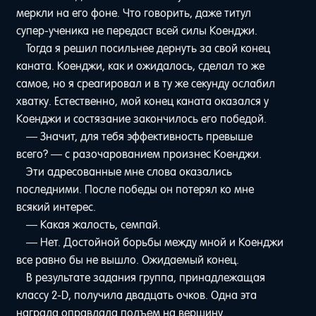
меркли на его фоне. Что говорить, даже титул
супер-ученика не передаст всей силы Коенджи.
Тогда я решил посильнее дернуть за свой конец
каната. Коенджи, как и ожидалось, сделал то же
самое, но я среагировал и в ту же секунду ослабил
хватку. Естественно, мой конец каната оказался у
Коенджи и состязание закончилось его победой.
— Значит, для тебя эффективность превыше
всего? — с разочарованием произнес Коенджи.
Эти адресованные мне слова оказались
последними. После победы он потерял ко мне
всякий интерес.
— Какая жалость, семпай.
— Нет. Достойной борьбы между мной и Коенджи
все равно бы не вышло. Ожидаемый конец.
В результате задания группа, принадлежащая
классу 2-D, получила двадцать очков. Одна эта
награда оправдала подъем на вершину.