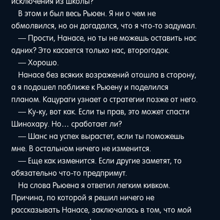
исключения из школы?
В этом и был весь Рьюен. Я ни о чем не
обмолвился, но он догадался, что я что-то задумал.
— Прости, Нанасе, но ты не можешь оставить нас
одних? Это касается только нас, второгодок.
— Хорошо.
Нанасе без всяких возражений отошла в сторону,
а я подошел поближе к Рьюену и поделился
планом. Кацураги узнает о стратегии позже от него.
— Ку-ку, вот как. Если ты прав, это может спасти
Шинохару. Но… сработает ли?
— Шанс на успех вырастет, если ты поможешь
мне. В остальном ничего не изменится.
— Еще как изменится. Если другие заметят, то
обязательно что-то предпримут.
На слова Рьюена я ответил легким кивком.
Причина, по которой я решил ничего не
рассказывать Нанасе, заключалась в том, что мой