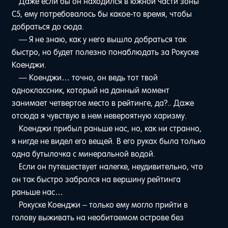
Даже если бы он находился в южной части зоны
C5, ему потребовалось бы какое-то время, чтобы
добраться до сюда.
— Я не знаю, как у него вышло добраться так
быстро, но будет полезно понаблюдать за Рокуске
Коенджи.
— Коенджи… точно, он ведь тот твой
одноклассник, который на данный момент
занимает четвертое место в рейтинге, да?.. Даже
отсюда я чувствую в нем невероятную харизму.
Коенджи прибыл раньше нас, но, как ни странно,
я нигде не видел его вещей. В его руках была только
одна бутылочка с минеральной водой.
Если он путешествует налегке, неудивительно, что
он так быстро забрался на вершину рейтинга
раньше нас…
Рокуске Коенджи – только ему могло прийти в
голову выживать на необитаемом острове без