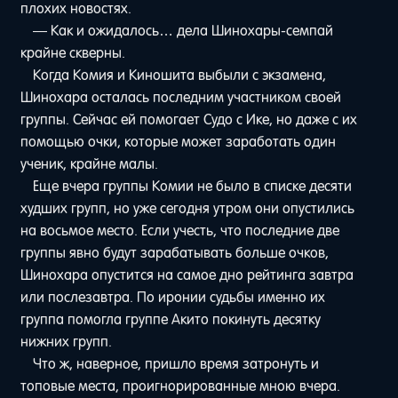
плохих новостях.
— Как и ожидалось… дела Шинохары-семпай
крайне скверны.
Когда Комия и Киношита выбыли с экзамена,
Шинохара осталась последним участником своей
группы. Сейчас ей помогает Судо с Ике, но даже с их
помощью очки, которые может заработать один
ученик, крайне малы.
Еще вчера группы Комии не было в списке десяти
худших групп, но уже сегодня утром они опустились
на восьмое место. Если учесть, что последние две
группы явно будут зарабатывать больше очков,
Шинохара опустится на самое дно рейтинга завтра
или послезавтра. По иронии судьбы именно их
группа помогла группе Акито покинуть десятку
нижних групп.
Что ж, наверное, пришло время затронуть и
топовые места, проигнорированные мною вчера.