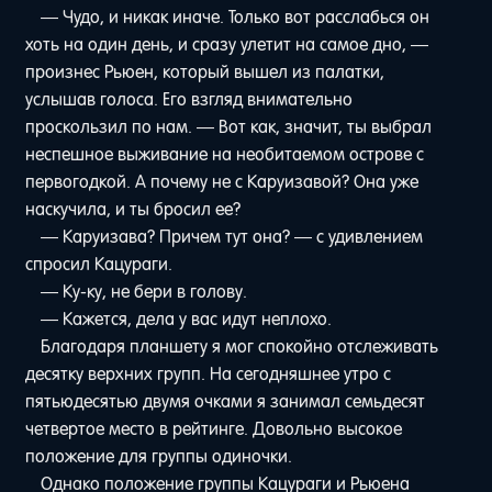
— Чудо, и никак иначе. Только вот расслабься он
хоть на один день, и сразу улетит на самое дно, —
произнес Рьюен, который вышел из палатки,
услышав голоса. Его взгляд внимательно
проскользил по нам. — Вот как, значит, ты выбрал
неспешное выживание на необитаемом острове с
первогодкой. А почему не с Каруизавой? Она уже
наскучила, и ты бросил ее?
— Каруизава? Причем тут она? — с удивлением
спросил Кацураги.
— Ку-ку, не бери в голову.
— Кажется, дела у вас идут неплохо.
Благодаря планшету я мог спокойно отслеживать
десятку верхних групп. На сегодняшнее утро с
пятьюдесятью двумя очками я занимал семьдесят
четвертое место в рейтинге. Довольно высокое
положение для группы одиночки.
Однако положение группы Кацураги и Рьюена