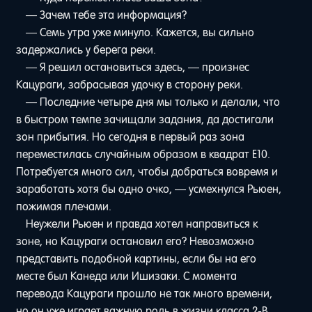
— Зачем тебе эта информация?
— Семь утра уже минуло. Кажется, вы сильно
задержались у берега реки.
— Я решил остановиться здесь, — произнес
Кацураги, забрасывая удочку в сторону реки.
— Последние четыре дня мы только и делали, что
в быстром темпе зачищали задания, да достигали
зон прибытия. Но сегодня в первый раз зона
переместилась случайным образом в квадрат E10.
Потребуется много сил, чтобы добраться вовремя и
заработать хотя бы одно очко, — усмехнулся Рьюен,
пожимая плечами.
Неужели Рьюен и правда хотел направиться к
зоне, но Кацураги остановил его? Невозможно
представить подобной картины, если бы на его
месте был Канеда или Ишизаки. С момента
перевода Кацураги прошло не так много времени,
но он уже играет важную роль в жизни класса 2-В.