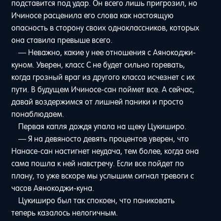
подставится под удар. Он всего лишь пригрозил, но
Ичиносе расценила его слова как настоящую
опасность в сторону своих одноклассников, которых
она ставила превыше всего.
— Неважно, какие у нее отношения с Аянокоджи-
куном. Уверен, класс С не будет сильно горевать,
когда грозный враг из другого класса исчезнет с их
пути. В будущем Ичиносе-сан поймет все. А сейчас,
давай воздержимся от лишней паники и просто
понаблюдаем.
Первая капля дождя упала на щеку Цукиширо.
— Я на девяносто девять процентов уверен, что
Нанасе-сан настигнет неудача, тем более, когда она
сама пошла к ней навстречу. Если все пойдет по
плану, то уже вскоре мы услышим сигнал тревоги с
часов Аянокоджи-куна.
Цукиширо был так спокоен, что паниковать
теперь казалось нелогичным.