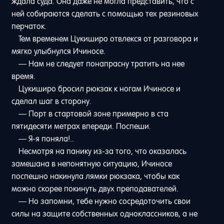
ждала суда. Она даже не могла представить, что с
ней собираются сделать с помощью тех резиновых
перчаток.
Тем временем Цукиширо отвлекся от разговора и
мягко улыбнулся Ичиносе.
— Нам не следует понапрасну тратить на нее
время.
Цукиширо бросил рюкзак к ногам Ичиносе и
сделал шаг в сторону.
— Порт в стартовой зоне примерно в ста
пятидесяти метрах впереди. Поспеши.
— Я-я поняла!..
Несмотря на панику из-за того, что оказалась
замешана в непонятную ситуацию, Ичиносе
поспешно накинула лямки рюкзака, чтобы как
можно скорее покинуть двух преподавателей.
— Но запомни, тебе нужно сосредоточить свои
силы на защите собственных одноклассников, а не