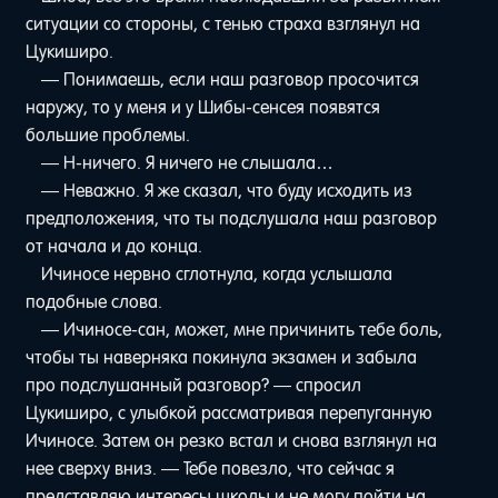
ситуации со стороны, с тенью страха взглянул на
Цукиширо.
— Понимаешь, если наш разговор просочится
наружу, то у меня и у Шибы-сенсея появятся
большие проблемы.
— Н-ничего. Я ничего не слышала…
— Неважно. Я же сказал, что буду исходить из
предположения, что ты подслушала наш разговор
от начала и до конца.
Ичиносе нервно сглотнула, когда услышала
подобные слова.
— Ичиносе-сан, может, мне причинить тебе боль,
чтобы ты наверняка покинула экзамен и забыла
про подслушанный разговор? — спросил
Цукиширо, с улыбкой рассматривая перепуганную
Ичиносе. Затем он резко встал и снова взглянул на
нее сверху вниз. — Тебе повезло, что сейчас я
представляю интересы школы и не могу пойти на