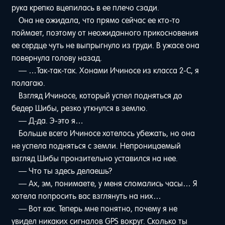
рука крепко вцепилась в ее плечо сзади.
Она не ожидала, что прямо сейчас ее кто-то
поймает, поэтому от неожиданного прикосновения
ее сердце чуть не выпрыгнуло из груди. В ужасе она
повернула голову назад.
— …Так-так-так. Хонами Ичиносе из класса 2-C, я
полагаю.
Взгляд Ичиносе, который успел подняться до
бедер Шибы, резко уткнулся в землю.
— Д-да. Э-это я…
Больше всего Ичиносе хотелось убежать, но она
не успела подняться с земли. Непроницаемый
взгляд Шибы пронзительно уставился на нее.
— Что ты здесь делаешь?
— Ах, эм, понимаете, у меня сломались часы… Я
хотела попросить вас взглянуть на них…
— Вот как. Теперь мне понятно, почему я не
увидел никаких сигналов GPS вокруг. Сколько ты