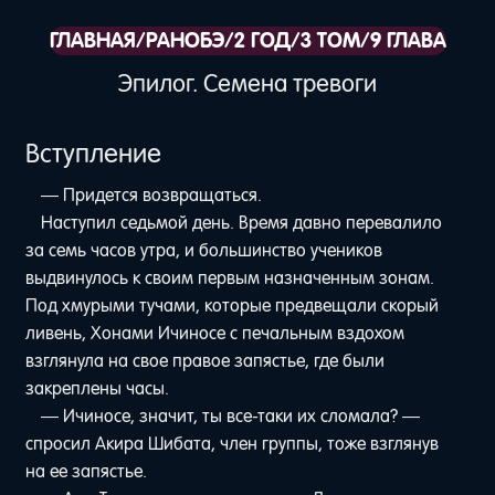
ГЛАВНАЯ
/
РАНОБЭ
/
2 ГОД
/
3 ТОМ
/
9 ГЛАВА
Эпилог. Семена тревоги
Вступление
— Придется возвращаться.
Наступил седьмой день. Время давно перевалило
за семь часов утра, и большинство учеников
выдвинулось к своим первым назначенным зонам.
Под хмурыми тучами, которые предвещали скорый
ливень, Хонами Ичиносе с печальным вздохом
взглянула на свое правое запястье, где были
закреплены часы.
— Ичиносе, значит, ты все-таки их сломала? —
спросил Акира Шибата, член группы, тоже взглянув
на ее запястье.