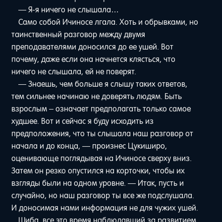
— Я-я ничего не слышала…
Само собой Ичиносе лгала. Хоть и обрывками, но
таинственный разговор между двумя
преподавателями доносился до ее ушей. Вот
почему, даже если она начнется клясться, что
ничего не слышала, ей не поверят.
— Знаешь, чем больше я слышу таких ответов,
тем сильнее начинаю не доверять людям. Быть
взрослым – означает предполагать только самое
худшее. Вот и сейчас я буду исходить из
предположения, что ты слышала наш разговор от
начала и до конца, — произнес Цукиширо,
оценивающе поглядывая на Ичиносе сверху вниз.
Затем он резко опустился на корточки, чтобы их
взгляды были на одном уровне. — Итак, пусть и
случайно, но наш разговор ты все же подслушала.
И доносимая нами информация не для чужих ушей.
Шиба, все это время наблюдавший за развитием