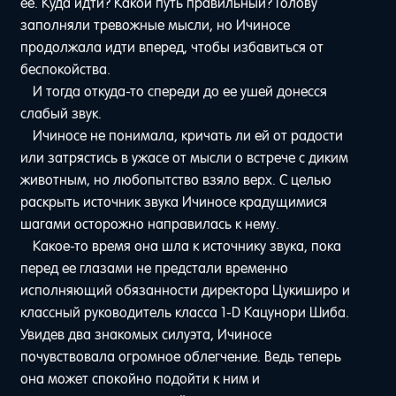
ее. Куда идти? Какой путь правильный? Голову
заполняли тревожные мысли, но Ичиносе
продолжала идти вперед, чтобы избавиться от
беспокойства.
И тогда откуда-то спереди до ее ушей донесся
слабый звук.
Ичиносе не понимала, кричать ли ей от радости
или затрястись в ужасе от мысли о встрече с диким
животным, но любопытство взяло верх. С целью
раскрыть источник звука Ичиносе крадущимися
шагами осторожно направилась к нему.
Какое-то время она шла к источнику звука, пока
перед ее глазами не предстали временно
исполняющий обязанности директора Цукиширо и
классный руководитель класса 1-D Кацунори Шиба.
Увидев два знакомых силуэта, Ичиносе
почувствовала огромное облегчение. Ведь теперь
она может спокойно подойти к ним и