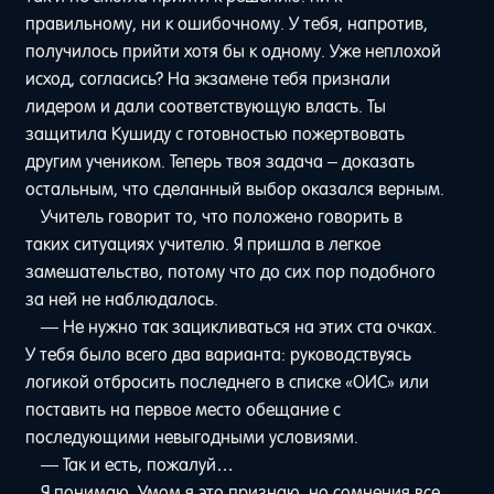
правильному, ни к ошибочному. У тебя, напротив,
получилось прийти хотя бы к одному. Уже неплохой
исход, согласись? На экзамене тебя признали
лидером и дали соответствующую власть. Ты
защитила Кушиду с готовностью пожертвовать
другим учеником. Теперь твоя задача – доказать
остальным, что сделанный выбор оказался верным.
Учитель говорит то, что положено говорить в
таких ситуациях учителю. Я пришла в легкое
замешательство, потому что до сих пор подобного
за ней не наблюдалось.
— Не нужно так зацикливаться на этих ста очках.
У тебя было всего два варианта: руководствуясь
логикой отбросить последнего в списке «ОИС» или
поставить на первое место обещание с
последующими невыгодными условиями.
— Так и есть, пожалуй…
Я понимаю. Умом я это признаю, но сомнения все