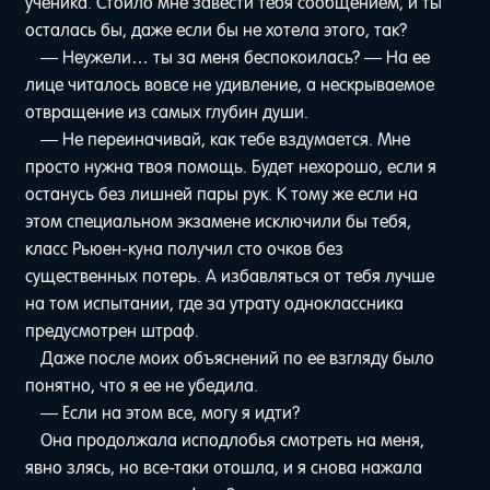
ученика. Стоило мне завести тебя сообщением, и ты
осталась бы, даже если бы не хотела этого, так?
— Неужели… ты за меня беспокоилась? — На ее
лице читалось вовсе не удивление, а нескрываемое
отвращение из самых глубин души.
— Не переиначивай, как тебе вздумается. Мне
просто нужна твоя помощь. Будет нехорошо, если я
останусь без лишней пары рук. К тому же если на
этом специальном экзамене исключили бы тебя,
класс Рьюен-куна получил сто очков без
существенных потерь. А избавляться от тебя лучше
на том испытании, где за утрату одноклассника
предусмотрен штраф.
Даже после моих объяснений по ее взгляду было
понятно, что я ее не убедила.
— Если на этом все, могу я идти?
Она продолжала исподлобья смотреть на меня,
явно злясь, но все-таки отошла, и я снова нажала