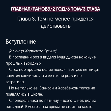
ГЛАВНАЯ
/
РАНОБЭ
/
2 ГОД
/
6 ТОМ
/
3 ГЛАВА
Глава 3. Тем не менее придется
действовать
Вступление
(от лица Хорикиты Сузуне)
В последний раз я видела Кушиду-сан накануне
прошлых выходных.
С тех пор прошла целая неделя. Вот уже пятница:
занятия кончились, а я ее так ни разу и не
встретила.
Но не только ее. Ван-сан и Хасебе-сан также не
появлялись в школе.
С понедельника по пятницу – всего… нет, целых
пять дней. Вместе с тем время не стоит на месте.