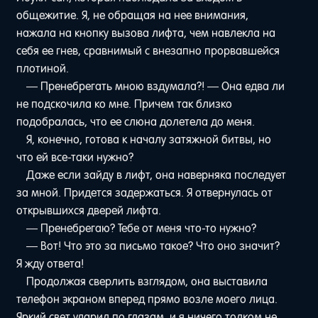
общежитие. Я, не обращая на нее внимания,
нажала на кнопку вызова лифта, чем навлекла на
себя ее гнев, сравнимый с внезапно прорвавшейся
плотиной.
— Пренебрегать мною вздумала?! — Она едва ли
не подскочила ко мне. Причем так близко
подобралась, что ее слюна долетела до меня.
Я, конечно, готова к началу затяжной битвы, но
что ей все-таки нужно?
Даже если зайду в лифт, она наверняка последует
за мной. Придется задержаться. Я отвернулась от
открывшихся дверей лифта.
— Пренебрегаю? Тебе от меня что-то нужно?
— Вот! Что это за письмо такое? Что оно значит?
Я жду ответа!
Продолжая сверлить взглядом, она выставила
телефон экраном вперед прямо возле моего лица.
Яркий свет ударил по глазам, и я ничего толком не