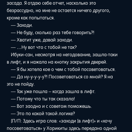
засада. Я отдаю себе отчет, насколько это
безрассудно, но мне не остается ничего другого,
кроме как попытаться.
— Заходи.
— Не буду, сколько раз тебе говорить?!
— Хватит уже, давай заходи.
— …Ну вот что с тобой не так?
Ибуки-сан, несмотря на негодование, зашла-таки
в лифт, и я нажала на кнопку закрытия дверей.
— Я бы хотела кое о чем с тобой посоветоваться.
— Да ну-у-у-у-у?! Посоветоваться со мной? Я на
это не пойду.
— Так уже пошла – когда зашла в лифт.
— Потому что ты так сказала!
— Вот заодно и с советом поможешь.
— Это по какой такой логике?
[П/П: Здесь игра слов: «заходи [в лифт]» и «хочу
посоветоваться» у Хорикиты здесь передано одной