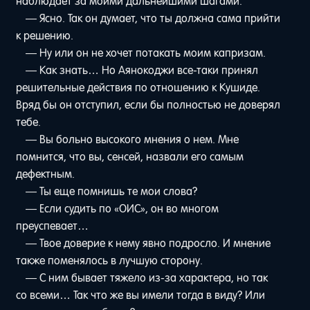
наблюдает за моими дальнейшими шагами.
— Ясно. Так он думает, что ты должна сама прийти
к решению.
— Ну или он не хочет потакать моим капризам.
— Как знать… Но Аянокоджи все-таки принял
решительные действия по отношению к Кушиде.
Вряд бы он отступил, если бы полностью не доверял
тебе.
— Вы больно высокого мнения о нем. Мне
помнится, что вы, сенсей, назвали его самым
дефектным.
— Ты еще помнишь те мои слова?
— Если судить по «ОИС», он во многом
преуспевает…
— Твое доверие к нему явно подросло. И мнение
также поменялось в лучшую сторону.
— С ним бывает тяжело из-за характера, но так
со всеми… Так что же вы имели тогда в виду? Или