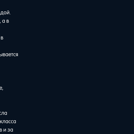
одой.
 а в
 в
зывается
е,
сла
 класса
в и за