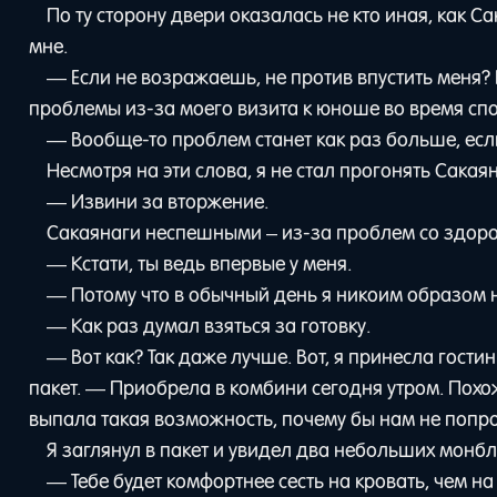
По ту сторону двери оказалась не кто иная, как 
мне.
— Если не возражаешь, не против впустить меня?
проблемы из-за моего визита к юноше во время сп
— Вообще-то проблем станет как раз больше, ес
Несмотря на эти слова, я не стал прогонять Сакаян
— Извини за вторжение.
Сакаянаги неспешными – из-за проблем со здоро
— Кстати, ты ведь впервые у меня.
— Потому что в обычный день я никоим образом не
— Как раз думал взяться за готовку.
— Вот как? Так даже лучше. Вот, я принесла гос
пакет. — Приобрела в комбини сегодня утром. Похож
выпала такая возможность, почему бы нам не попр
Я заглянул в пакет и увидел два небольших монбл
— Тебе будет комфортнее сесть на кровать, чем н