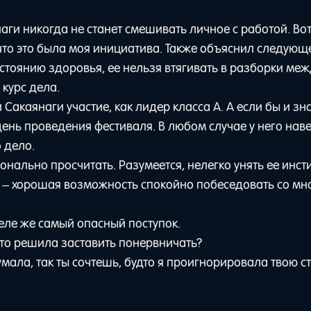
аги никогда не станет смешивать личное с работой. Во
 что это была моя инициатива. Также объяснил следующе
остоянию здоровья, ее нельзя втягивать в разборки ме
 курс дела.
Сакаянаги участие, как лидер класса A. А если бы и зна
 день проведения фестиваля. В любом случае у него нав
о дело.
онально просчитать. Разумеется, нелегко унять ее инст
ее – хорошая возможность спокойно побеседовать со мн
 деле же самый опасный поступок.
что решила заставить понервничать?
мала, так ты сочтешь, будто я проигнорировала твою с