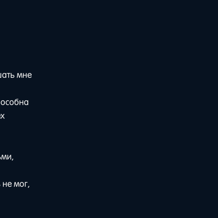
шать мне
пособна
ех
ьми,
 не мог,