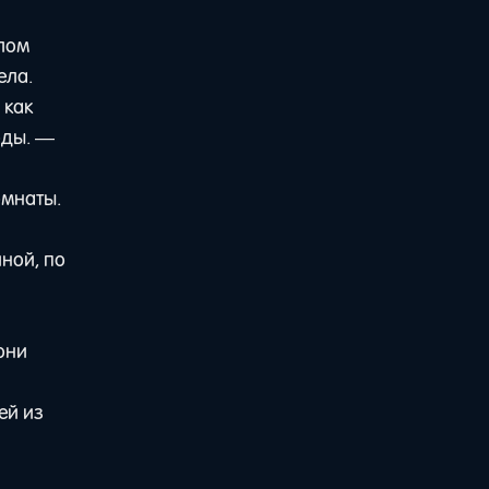
алом
ела.
 как
оды. —
омнаты.
иной, по
они
ей из