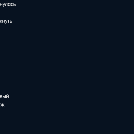
бнулась
кнуть
овый
уж