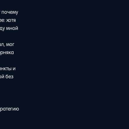
т почему
е: хотя
жду мной
л, мог
ерняка
инкты и
ой без
тратегию