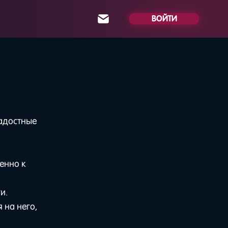
ВОЙТИ
радостные
енно к
и.
 на него,