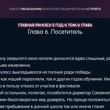
НОВОСТИ
РАНОБЭ
АНИМЕ
МАНГА
ИЛЛЮСТРАЦИИ
ПЕРСОНАЖИ
О ПРОЕКТЕ
/
/
/
/
ГЛАВНАЯ
РАНОБЭ
2 ГОД
6 ТОМ
6 ГЛАВА
Глава 6. Посетитель
рону закрытого окна начали доносится едва слышные, 
сьма оживленно.
сь класс выкладывался на полную ради победы.
 как нашей параллели, так и других годов обучения. Им
 в пользу отказа от участия в фестивале.
б остальном, полагаю, позаботится директор Сакаянаг
жен безоговорочно ему доверять. Но проще положиться
шее пребывание в данной школе так или иначе станет