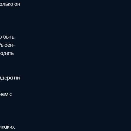
только он
д
о быть,
Рьюен-
ладеть
лидера ни
нем с
икаких