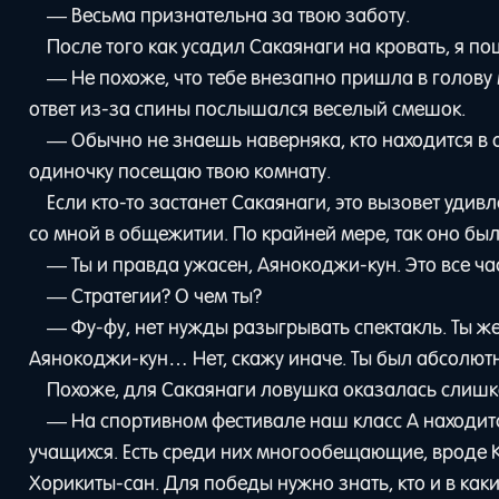
— Весьма признательна за твою заботу.
После того как усадил Сакаянаги на кровать, я п
— Не похоже, что тебе внезапно пришла в голову м
ответ из-за спины послышался веселый смешок.
— Обычно не знаешь наверняка, кто находится в о
одиночку посещаю твою комнату.
Если кто-то застанет Сакаянаги, это вызовет удив
со мной в общежитии. По крайней мере, так оно бы
— Ты и правда ужасен, Аянокоджи-кун. Это все час
— Стратегии? О чем ты?
— Фу-фу, нет нужды разыгрывать спектакль. Ты же 
Аянокоджи-кун… Нет, скажу иначе. Ты был абсолютно
Похоже, для Сакаянаги ловушка оказалась слишк
— На спортивном фестивале наш класс A находит
учащихся. Есть среди них многообещающие, вроде К
Хорикиты-сан. Для победы нужно знать, кто и в как