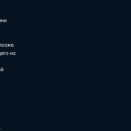
ени
позже.
щего на
ой
.