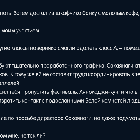
ипать. Затем достал из шкафчика банку с молотым кофе,
 моим участием.
гие классы наверняка смогли одолеть класс A, – поме
ебуют тщательно проработанного графика. Сакаянаги с
ов. К тому же ей не составит труда координировать в т
аллелей.
сил тебя пропустить фестиваль, Аянокоджи-кун; и что в
твратить контакт с подосланными Белой комнатой люд
але по просьбе директора Сакаянаги, но даже подумать
м мне, не так ли?