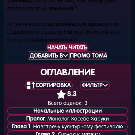
изменившимся после того, как Аянокоджи
отказался от их поединка!?
«У меня есть предложение для президента
студенческого совета Нагумо. Можно в этот
раз я предложу поединок?»
НАЧАТЬ ЧИТАТЬ
ДОБАВИТЬ В
ПРОМО ТОМА
ОГЛАВЛЕНИЕ
СОРТИРОВКА
ФИЛЬТР
8.3
Всего оценок:
3
Начальные иллюстрации
Пролог.
Монолог Хасебе Харуки
Глава 1.
Навстречу культурному фестивалю
Глава 2.
Сигнал к мятежу