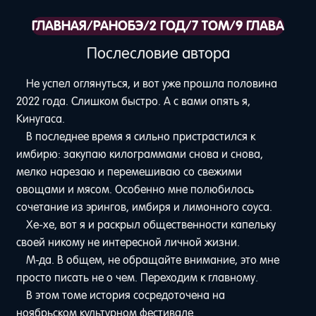
ГЛАВНАЯ
/
РАНОБЭ
/
2 ГОД
/
7 ТОМ
/
9 ГЛАВА
Послесловие автора
Не успел оглянуться, и вот уже прошла половина
2022 года. Слишком быстро. А с вами опять я,
Кинугаса.
В последнее время я сильно пристрастился к
имбирю: закупаю килограммами снова и снова,
мелко нарезаю и перемешиваю со свежими
овощами и мясом. Особенно мне полюбилось
сочетание из эрингов, имбиря и лимонного соуса.
Хе-хе, вот я и раскрыл общественности капельку
своей никому не интересной личной жизни.
М-да. В общем, не обращайте внимание, это мне
просто писать не о чем. Переходим к главному.
В этом томе история сосредоточена на
ноябрьском культурном фестивале.