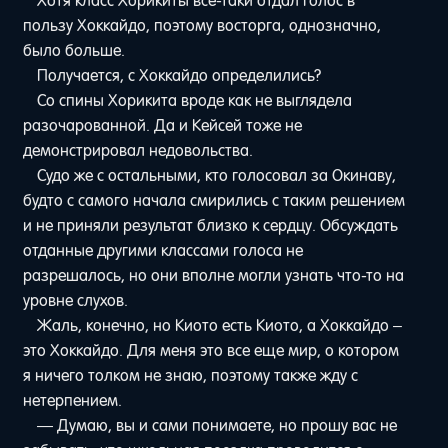
Хотя класс Хорикиты все-таки отдал голос в
пользу Хоккайдо, поэтому восторга, однозначно,
было больше.
Получается, с Хоккайдо определились?
Со спины Хорикита вроде как не выглядела
разочарованной. Да и Кейсей тоже не
демонстрировал недовольства.
Судо же с остальными, кто голосовал за Окинаву,
будто с самого начала смирились с таким решением
и не приняли результат близко к сердцу. Обсуждать
отданные другими классами голоса не
разрешалось, но они вполне могли узнать что-то на
уровне слухов.
Жаль, конечно, но Киото есть Киото, а Хоккайдо –
это Хоккайдо. Для меня это все еще мир, о котором
я ничего толком не знаю, поэтому также жду с
нетерпением.
— Думаю, вы и сами понимаете, но прошу вас не