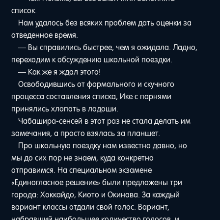
список.
Нам удалось без всяких проблем дать оценки за
отведенное время.
— Вы справились быстрее, чем я ожидала. Ладно,
переходим к обсуждению школьной поездки.
— Как же я ждал этого!
Освободившись от формального и скучного
процесса составления списка, Ике с парнями
принялись хлопать в ладоши.
Чабашира-сенсей в этот раз не стала делать им
замечания, а просто взялась за планшет.
Про школьную поездку нам известно давно, но
мы до сих пор не знаем, куда конкретно
отправимся. На специальном экзамене
«Единогласное решение» были предложены три
города: Хоккайдо, Киото и Окинава. За каждый
вариант классы отдали свой голос. Вариант,
набравший наибольшее количество голосов, и