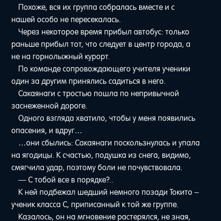
Похоже, вся их группа собралась вместе и с
нашей особо не пересекалась.
Через некоторое время прибыл автобус: только
раньше прибыл тот, что следует в центр города, а
не на горнолыжный курорт.
По команде сопровождающего учителя ученики
один за другим принялись садиться в него.
Сакаянаги с тростью пошла по непривычной
заснеженной дороге.
Одного взгляда хватило, чтобы у меня появились
опасения, и вдруг…
…они сбылись: Сакаянаги поскользнулась и упала
на ягодицы. К счастью, подушка из снега, видимо,
смягчила удар, поэтому боли не почувствовала.
— С тобой все в порядке?..
К ней подбежал шедший немного позади Токито –
ученик класса C, приписанный к той же группе.
Казалось, он на мгновение растерялся, не зная,