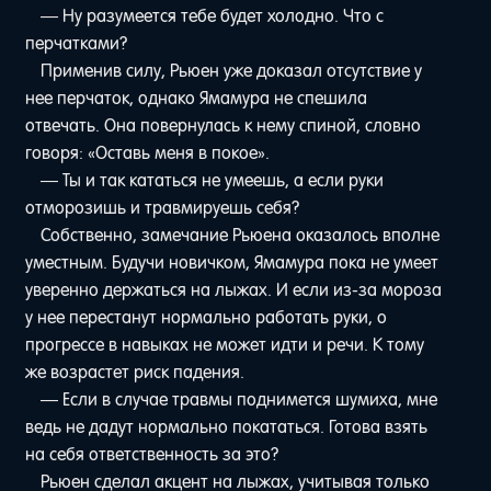
— Ну разумеется тебе будет холодно. Что с
перчатками?
Применив силу, Рьюен уже доказал отсутствие у
нее перчаток, однако Ямамура не спешила
отвечать. Она повернулась к нему спиной, словно
говоря: «Оставь меня в покое».
— Ты и так кататься не умеешь, а если руки
отморозишь и травмируешь себя?
Собственно, замечание Рьюена оказалось вполне
уместным. Будучи новичком, Ямамура пока не умеет
уверенно держаться на лыжах. И если из-за мороза
у нее перестанут нормально работать руки, о
прогрессе в навыках не может идти и речи. К тому
же возрастет риск падения.
— Если в случае травмы поднимется шумиха, мне
ведь не дадут нормально покататься. Готова взять
на себя ответственность за это?
Рьюен сделал акцент на лыжах, учитывая только