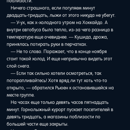
поблизости.
Ничего страшного, если погуляем минут
двадцать-тридцать, лыжи от этого никуда не убегут.
— У-ух, как х-холодного утром на Хоккайдо. А
внутри автобуса было тепло, из-за чего разница в
температуре еще очевиднее. — Кушида, дрожа,
принялась потирать руки в перчатках.
— Не то слово. Поражает, что в конце ноября
стоит такой холод. И еще непривычно видеть этот
слой снега.
— Если так сильно хотели осмотреться, так
поторапливайтесь! Хотя вряд ли тут хоть что-то
открыто, — обратился Рьюен к остановившейся на
месте группе.
На часах еще только девять часов пятнадцать
минут. Горнолыжный курорт пускает посетителей в
девять тридцать, а магазины поблизости по
большей части еще закрыты.