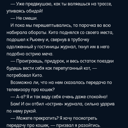
— Уже предвкушаю, как ты валяешься на трассе,
упиваясь обидой!
— Не смеши.
И пока мы перешептывались, та парочка во всю
набирала обороты. Кито поднялся со своего места,
подошел к Рьюену и, свернув в трубочку
одолженный у гостиницы журнал, ткнул им в него
подобно острию меча.
— Проиграешь, придурок, и весь остаток поездки
будешь вести себя как перепуганный кот, —
потребовал Кито.
Возможно ли, что на нем сказалась передача по
телевизору про кошек?
— А-а? Я и так веду себя очень даже спокойно!
Бам! И он отбил «острие» журнала, сильно ударив
по нему рукой.
— Можете прекратить? Я хочу посмотреть
передачу про кошек, — призвал я разойтись.