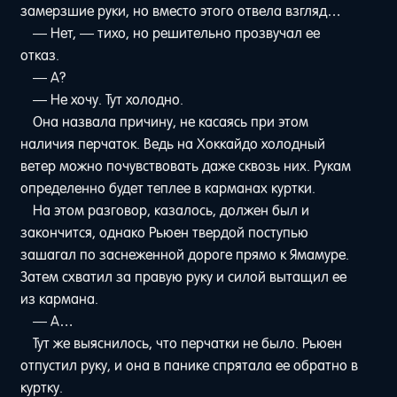
замерзшие руки, но вместо этого отвела взгляд…
— Нет, — тихо, но решительно прозвучал ее
отказ.
— А?
— Не хочу. Тут холодно.
Она назвала причину, не касаясь при этом
наличия перчаток. Ведь на Хоккайдо холодный
ветер можно почувствовать даже сквозь них. Рукам
определенно будет теплее в карманах куртки.
На этом разговор, казалось, должен был и
закончится, однако Рьюен твердой поступью
зашагал по заснеженной дороге прямо к Ямамуре.
Затем схватил за правую руку и силой вытащил ее
из кармана.
— А…
Тут же выяснилось, что перчатки не было. Рьюен
отпустил руку, и она в панике спрятала ее обратно в
куртку.