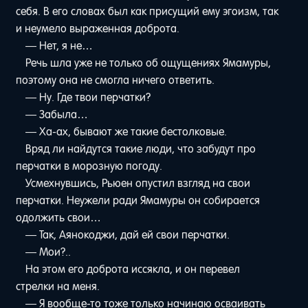
себя. В его словах был как присущий ему эгоизм, так
и неумело выраженная доброта.
— Нет, я не…
Речь шла уже не только об ощущениях Ямамуры,
поэтому она не смогла ничего ответить.
— Ну. Где твои перчатки?
— Забыла…
— Ха-ах, бывают же такие бестолковые.
Вряд ли найдутся такие люди, что забудут про
перчатки в морозную погоду.
Усмехнувшись, Рьюен опустил взгляд на свои
перчатки. Неужели ради Ямамуры он собирается
одолжить свои…
— Так, Аянокоджи, дай ей свои перчатки.
— Мои?..
На этом его доброта иссякла, и он перевел
стрелки на меня.
— Я вообще-то тоже только начинаю осваивать