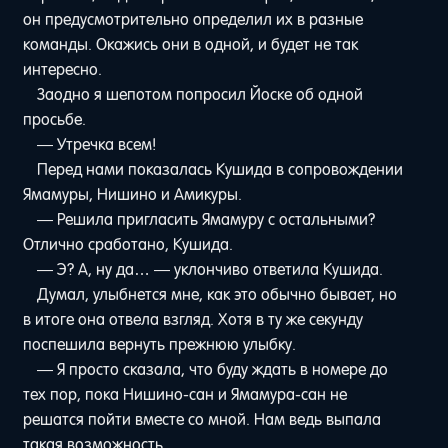
он предусмотрительно определил их в разные
команды. Окажись они в одной, и будет не так
интересно.
Заодно я шепотом попросил Йоске об одной
просьбе.
— Утречка всем!
Перед нами показалась Кушида в сопровождении
Ямамуры, Нишино и Амикуры.
— Решила пригласить Ямамуру с остальными?
Отлично сработано, Кушида.
— Э? А, ну да… — уклончиво ответила Кушида.
Думал, улыбнется мне, как это обычно бывает, но
в итоге она отвела взгляд. Хотя в ту же секунду
поспешила вернуть прежнюю улыбку.
— Я просто сказала, что буду ждать в номере до
тех пор, пока Нишино-сан и Ямамура-сан не
решатся пойти вместе со мной. Нам ведь выпала
такая возможность.