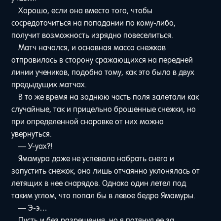
Хорошо, если она вместо того, чтобы
сосредоточиться на попадании по кому-либо,
получит возможность изрядно повеселиться.
Матч начался, и основная масса снежков
отправилась в сторону сражающихся на передней
линии учеников, подобно тому, как это было в двух
предыдущих матчах.
В то же время на заднюю часть поля залетали как
случайные, так и прицельно брошенные снежки, но
при определенной сноровке от них можно
увернуться.
— У-уах?!
Ямамура даже не успевала набрать снега и
запустить снежок, она лишь отчаянно уклонялась от
летящих в нее снарядов. Однако один летел под
таким углом, что попал бы в левое бедро Ямамуры.
— Э-э…
Пусть и без разрешения, но я потянул ее за