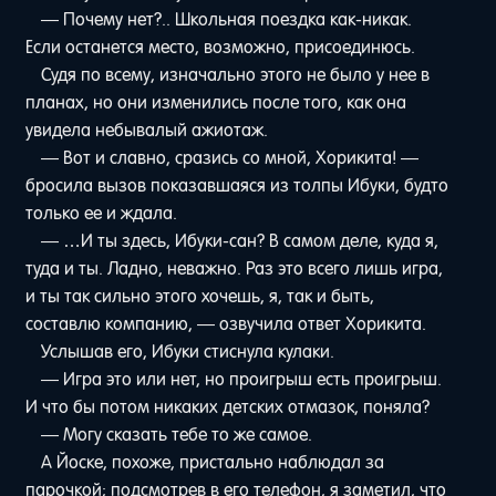
— Почему нет?.. Школьная поездка как-никак.
Если останется место, возможно, присоединюсь.
Судя по всему, изначально этого не было у нее в
планах, но они изменились после того, как она
увидела небывалый ажиотаж.
— Вот и славно, сразись со мной, Хорикита! —
бросила вызов показавшаяся из толпы Ибуки, будто
только ее и ждала.
— …И ты здесь, Ибуки-сан? В самом деле, куда я,
туда и ты. Ладно, неважно. Раз это всего лишь игра,
и ты так сильно этого хочешь, я, так и быть,
составлю компанию, — озвучила ответ Хорикита.
Услышав его, Ибуки стиснула кулаки.
— Игра это или нет, но проигрыш есть проигрыш.
И что бы потом никаких детских отмазок, поняла?
— Могу сказать тебе то же самое.
А Йоске, похоже, пристально наблюдал за
парочкой; подсмотрев в его телефон, я заметил, что