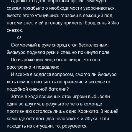
Однако это дало обратный эффект. Ямамура
совсем позабыла о необходимости уворачиваться,
вместо этого уткнувшись глазами в лежащий под
ногами снег, и ей в голову прилетел брошенный Яно
снежок.
— А!..
Сжимаемый в руке снаряд стал бесполезным:
Ямамура подняла руки и спешно покинула поле.
По выражению лица было видно, что она
расстроена и подавлена.
И все же я задался вопросом, смогла ли Ямамура
хоть немного испытать напряжение и веселье от
подобной снежной баталии?
Затем в ходе взаимных атак игроки выбывали
один за другим, в результате чего в команде
противника осталась лишь одна Хорикита. В нашей
команде осталось два человека: я и Ибуки. Если
исходить из ситуации, то, разумеется,