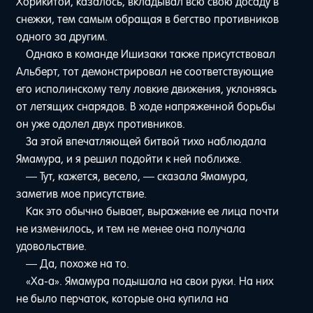
Хорикитой, казалось, вкладывал всю свою досаду в
снежки, тем самым обращая в бегство противников
одного за другим.
Однако в команде Ишизаки также присутствовал
Альберт, тот демонстрировал не соответствующие
его исполинскому телу ловкие движения, уклоняясь
от летящих снарядов. В ходе напряженной борьбы
он уже одолел двух противников.
За этой впечатляющей битвой тихо наблюдала
Ямамура, и я решил подойти к ней поближе.
— Тут, кажется, весело, — сказала Ямамура,
заметив мое присутствие.
Как это обычно бывает, выражение ее лица почти
не изменилось, и тем не менее она получала
удовольствие.
— Да, похоже на то.
«Ха-а». Ямамура подышала на свои руки. На них
не было перчаток, которые она купила на