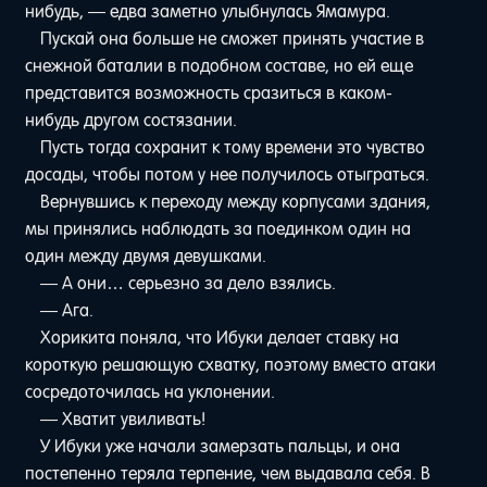
нибудь, — едва заметно улыбнулась Ямамура.
Пускай она больше не сможет принять участие в
снежной баталии в подобном составе, но ей еще
представится возможность сразиться в каком-
нибудь другом состязании.
Пусть тогда сохранит к тому времени это чувство
досады, чтобы потом у нее получилось отыграться.
Вернувшись к переходу между корпусами здания,
мы принялись наблюдать за поединком один на
один между двумя девушками.
— А они… серьезно за дело взялись.
— Ага.
Хорикита поняла, что Ибуки делает ставку на
короткую решающую схватку, поэтому вместо атаки
сосредоточилась на уклонении.
— Хватит увиливать!
У Ибуки уже начали замерзать пальцы, и она
постепенно теряла терпение, чем выдавала себя. В