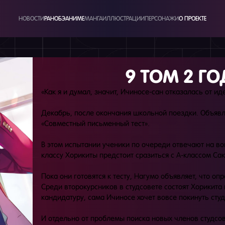
НОВОСТИ
РАНОБЭ
АНИМЕ
МАНГА
ИЛЛЮСТРАЦИИ
ПЕРСОНАЖИ
О ПРОЕКТЕ
9 ТОМ 2 Г
«Как я и думал, значит, Ичиносе-сан отказалась от ид
Декабрь, после окончания школьной поездки. Объяв
«Совместный письменный тест».
В этом испытании ученики по очереди отвечают на воп
классу Хорикиты предстоит сразиться с A-классом Сак
Пока они готовятся к тесту, Нагумо объявляет, что о
Среди второкурсников в студсовете состоят Хорикита
кандидатуру, сама Ичиносе хочет вовсе покинуть студ
И отдельно от проблемы поиска новых членов студсов