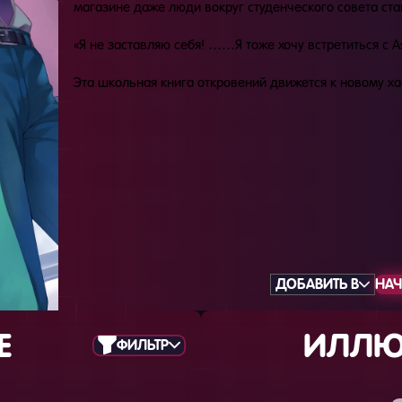
магазине даже люди вокруг студенческого совета ста
«Я не заставляю себя! ……Я тоже хочу встретиться 
Эта школьная книга откровений движется к новому хао
ДОБАВИТЬ В
НАЧ
Е
ИЛЛЮ
ФИЛЬТР