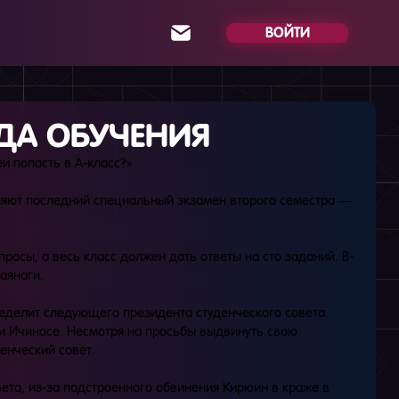
ВОЙТИ
ОДА ОБУЧЕНИЯ
еи попасть в A-класс?»
ляют последний специальный экзамен второго семестра —
росы, а весь класс должен дать ответы на сто заданий. B-
аянаги.
пределит следующего президента студенческого совета.
 и Ичиносе. Несмотря на просьбы выдвинуть свою
енческий совет.
ета, из-за подстроенного обвинения Кирюин в краже в