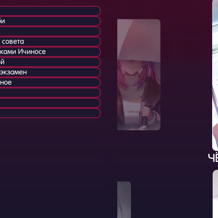
би
 совета
иками Ичиносе
ой
экзамен
ное
Ч