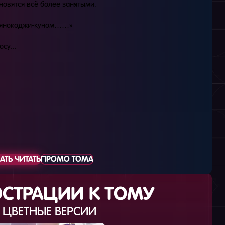
новятся всё более занятыми.
с Аянокоджи-куном……»
су...
АТЬ ЧИТАТЬ
ПРОМО ТОМА
СТРАЦИИ К ТОМУ
ЦВЕТНЫЕ ВЕРСИИ