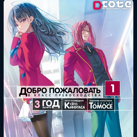
(книга):
Дата выхода
1 августа 2025 года
(цифра):
Объём тома:
12
ISBN книги:
978-4-04-684976-2