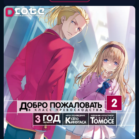
Дата выхода
25 ноября 2025
(книга):
года
Дата выхода
2 декабря 2025
(цифра):
года
Объём тома:
12
ISBN книги:
978-4-04-685440-7