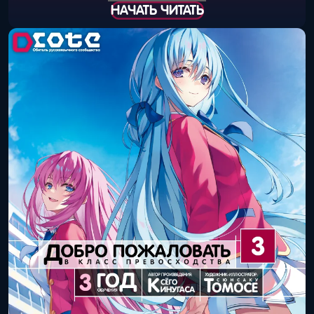
НАЧАТЬ ЧИТАТЬ
Дата выхода
25 мая 2026 года
(книга):
Дата выхода
30 мая 2026 года
(цифра):
Объём тома:
13
ISBN книги:
978-4-04-660156-8