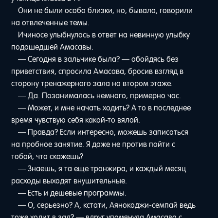
Они не были особо близки, но, бывало, говорили
на отвлеченные темы.
Ичиносе улыбнулась в ответ на невинную улыбку
подошедшей Амасавы.
— Сегодня в зальчике была? — обойдясь без
приветствия, спросила Амасава, бросив взгляд в
сторону тренажерного зала на втором этаже.
— Да. Позанималась немного, примерно час.
— Может, и мне начать ходить? А то в последнее
время чувствую себя какой-то вялой.
— Правда? Если интересно, можешь записаться
на пробное занятие. Я даже не против пойти с
тобой, что скажешь?
— Знаешь, я та еще транжира, и каждый месяц
расходы выходят внушительные.
— Есть и дешевые программы.
— О, серьезно? А, кстати, Аянокоджи-семпай ведь
тоже ходит в зал? — вдруг упомянула Амасава с