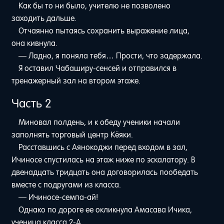
Как бы то ни было, учителю не позволено
заходить дальше.
Отчаянно пытаясь сохранить выражение лица,
она кивнула.
— Ладно, я поняла тебя… Прости, что задержала.
Я оставил Чабаширу-сенсей и отправился в
тренажерный зал на втором этаже.
Часть 2
Миновал полдень, и к обеду ученики начали
заполнять торговый центр Кёяки.
Расставшись с Аянокоджи перед входом в зал,
Ичиносе спустилась на этаж ниже по эскалатору. В
двенадцать тридцать она договорилась пообедать
вместе с подругами из класса.
— Ичиносе-семпа-ай!
Однако по дороге ее окликнула Амасава Ичика,
ученица класса 2-A.