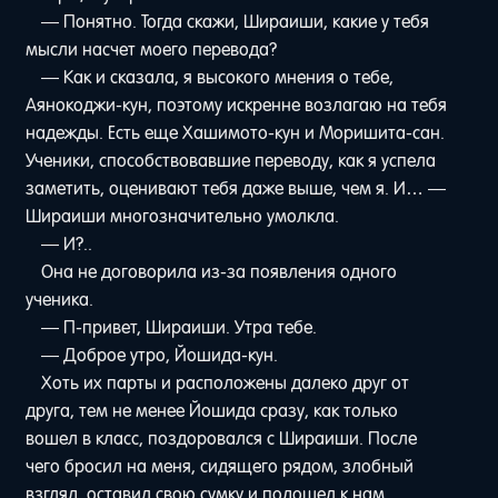
— Понятно. Тогда скажи, Шираиши, какие у тебя
мысли насчет моего перевода?
— Как и сказала, я высокого мнения о тебе,
Аянокоджи-кун, поэтому искренне возлагаю на тебя
надежды. Есть еще Хашимото-кун и Моришита-сан.
Ученики, способствовавшие переводу, как я успела
заметить, оценивают тебя даже выше, чем я. И… —
Шираиши многозначительно умолкла.
— И?..
Она не договорила из-за появления одного
ученика.
— П-привет, Шираиши. Утра тебе.
— Доброе утро, Йошида-кун.
Хоть их парты и расположены далеко друг от
друга, тем не менее Йошида сразу, как только
вошел в класс, поздоровался с Шираиши. После
чего бросил на меня, сидящего рядом, злобный
взгляд, оставил свою сумку и подошел к нам.