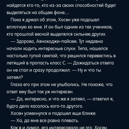
найдется кто-то, кто из-за своих способностей будет
выделяться на общем фоне…
Пока я думал об этом, Хосен уже подошел
вплотную ко мне. И он был одним из тех учеников,
кто прошлой весной выделялся сильнее других.
— Здорово, Аянокоджи-пайсем. Тут недавно
начали ходить интересные слухи. Типа, нашелся
настолько тупой семпай, что решился перевестись в
летящий в пропасть класс C. — Дожидаться ответа
он не стал и сразу продолжил: — Ну и что ты
затеял?
Глаза его при этом не улыбались. Не похоже, что
ответ ему был так уж интересен.
— Да, интересно, и что же я затеял, — ответил я,
будто дело касалось кого-то другого.
Хосен усмехнулся и подошел еще ближе.
— Ха, да мне все равно плевать.
Как я и думал, его интересовало не это. Хосен