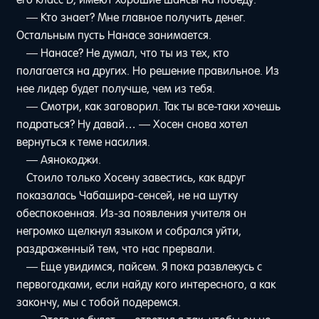
его класс D, имеют хорошие шансы на победу.
— Кто знает? Мне главное получить денег.
Остальным пусть Нанасе занимается.
— Нанасе? Не думал, что ты из тех, кто
полагается на других. Но решение правильное. Из
нее лидер будет получше, чем из тебя.
— Смотри, как заговорил. Так ты все-таки хочешь
подраться? Ну давай… — Хосен снова хотел
вернуться к теме насилия.
— Аянокоджи.
Стоило только Хосену завестись, как вдруг
показалась Чабашира-сенсей, не на шутку
обеспокоенная. Из-за появления учителя он
негромко щелкнул языком и собрался уйти,
раздраженный тем, что нас прервали.
— Еще увидимся, пайсем. Я пока развлекусь с
первогодками, если найду кого интересного, а как
закончу, мы с тобой подеремся.