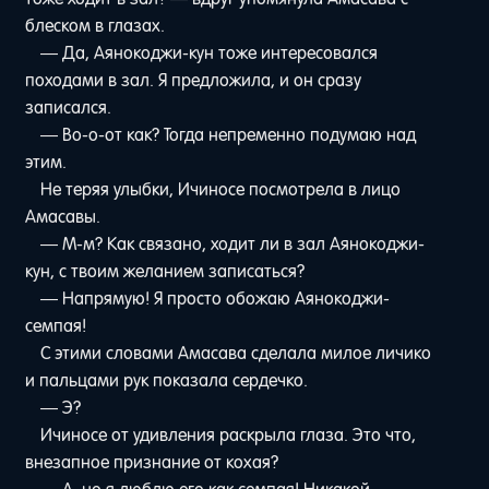
блеском в глазах.
— Да, Аянокоджи-кун тоже интересовался
походами в зал. Я предложила, и он сразу
записался.
— Во-о-от как? Тогда непременно подумаю над
этим.
Не теряя улыбки, Ичиносе посмотрела в лицо
Амасавы.
— М-м? Как связано, ходит ли в зал Аянокоджи-
кун, с твоим желанием записаться?
— Напрямую! Я просто обожаю Аянокоджи-
семпая!
С этими словами Амасава сделала милое личико
и пальцами рук показала сердечко.
— Э?
Ичиносе от удивления раскрыла глаза. Это что,
внезапное признание от кохая?