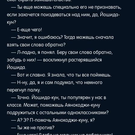
— Ты еще можешь специально его не признавать,
если захочется поиздеваться над ним, да, Йошида-
кун?
— Е-еще чего!
— Значит, я ошибаюсь? Тогда можешь сначала
взять свои слова обратно?
— Л-ладно, я понял. Беру свои слова обратно,
забудь о них! — воскликнул растерявшийся
Йошида.
— Вот и славно. Я знала, что ты все поймешь.
— Н-ну, да, я и сам подумал, что немного
перегнул палку.
— Точно. Йошида-кун, ты популярен у нас в
классе. Может, поможешь Аянокоджи-куну
подружиться с остальными одноклассниками?
— А? Э? П-помочь Аянокоджи-куну, я?
— Ты же не против?