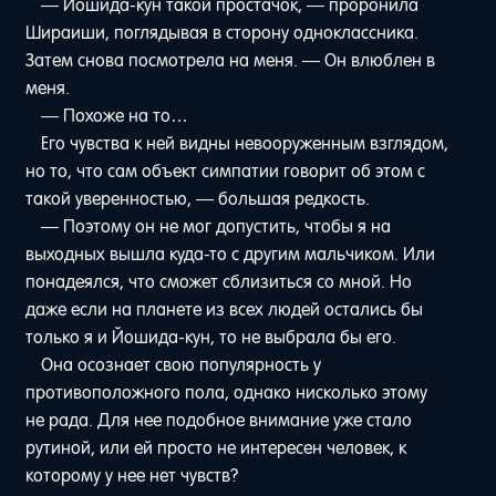
— Йошида-кун такой простачок, — проронила
Шираиши, поглядывая в сторону одноклассника.
Затем снова посмотрела на меня. — Он влюблен в
меня.
— Похоже на то…
Его чувства к ней видны невооруженным взглядом,
но то, что сам объект симпатии говорит об этом с
такой уверенностью, — большая редкость.
— Поэтому он не мог допустить, чтобы я на
выходных вышла куда-то с другим мальчиком. Или
понадеялся, что сможет сблизиться со мной. Но
даже если на планете из всех людей остались бы
только я и Йошида-кун, то не выбрала бы его.
Она осознает свою популярность у
противоположного пола, однако нисколько этому
не рада. Для нее подобное внимание уже стало
рутиной, или ей просто не интересен человек, к
которому у нее нет чувств?