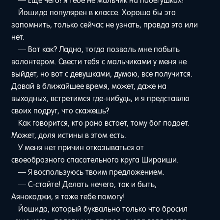
— Еще чего! Я тебе не мальчик на побегушках!
Йошида популярен в классе. Хорошо бы это
запомнить, только сейчас не узнать, правда это или
нет.
— Вот как? Ладно, тогда позволь мне побыть
волонтером. Свести тебя с мальчиками у меня не
выйдет, но вот с девушками, думаю, все получится.
Давай в ближайшее время, может, даже на
выходных, встретимся где-нибудь, и я представлю
своих подруг, что скажешь?
Как говорится, кто рано встает, тому бог подает.
Может, доля истины в этом есть.
У меня нет причин отказываться от
своеобразного спасательного круга Шираиши.
— Я воспользуюсь твоим предложением.
— С-стойте! Делать нечего, так и быть,
Аянокоджи, я тоже тебе помогу!
Йошида, который буквально только что бросил