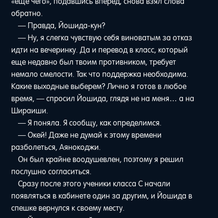
«еще чего», подавшись вперед, снова взял слова
обратно.
— Правда, Йошида-кун?
— Ну, я слегка чувствую себя виноватым за отказ
идти на вечеринку. Да и перевод в класс, который
еще недавно был твоим противником, требует
немало смелости. Так что поддержка необходима.
Какие выходные выберем? Лично я готов в любое
время, — спросил Йошида, глядя не на меня… а на
Шираиши.
— Я поняла. Я сообщу, как определимся.
— Окей! Даже не думай к этому времени
разболеться, Аянокоджи.
Он был крайне воодушевлен, поэтому я решил
послушно согласиться.
Сразу после этого ученики класса C начали
появляться в кабинете один за другим, и Йошида в
спешке вернулся к своему месту.