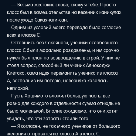
— Весьма жестокие слова, скажу я тебе. Просто
класс был в замешательстве на весенних каникулах
после ухода Сакаянаги-сан.
Одним из условий моего перевода было согласие
всех в классе C.
Оставшись без Сакаянаги, ученики ослабевшего
класса C были морально раздавлены, и им срочно
нужен был план по возвращению в строй. У них не
стоял вопрос, способный ли ученик Аянокоджи
Киётака, сама идея переманить ученика из класса
A, восполнив им потерю, наверняка казалась
неплохой.
Пусть Хашимото вложил большую часть, все
равно для каждого в отдельности сумма отнюдь не
была маленькой. Вполне ожидаемо, что они хотят
увидеть, что эти затраты стоили того.
— Я согласен, не так много учеников от большого
желания отправятся из класса A в класс C.