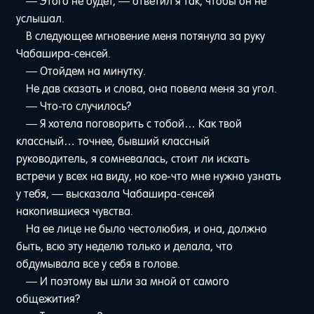
— Этого не будет, — ответил я так, чтобы он не
услышал.
В следующее мгновение меня потянула за руку
Чабашира-сенсей.
— Отойдем на минутку.
Не дав сказать и слова, она повела меня за угол.
— Что-то случилось?
— Я хотела поговорить с тобой… Как твой
классный… точнее, бывший классный
руководитель, я сомневалась, стоит ли искать
встречи у всех на виду, но кое-что мне нужно узнать
у тебя, — высказала Чабашира-сенсей
накопившиеся чувства.
На ее лице не было честолюбия, и она, должно
быть, всю эту неделю только и делала, что
обдумывала все у себя в голове.
— И поэтому вы шли за мной от самого
общежития?