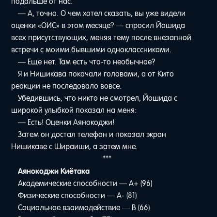
подальше от нас.
— А, точно. О чем хотел сказать, вы уже видели
оценки «ОИС» в этом месяце? — спросил Йошида
всех присутствующих, меняя тему после внезапной
встречи с моими бывшими одноклассниками.
— Еще нет. Там есть что-то необычное?
Я и Нишикава покачали головами, а от Кито
реакции не последовало вовсе.
Убедившись, что никто не смотрел, Йошида с
широкой улыбкой показал на меня:
— Есть! Оценки Аянокоджи!
Затем он достал телефон и показал экран
Нишикаве с Шираиши, а затем мне.
***
Аянокоджи Киётака
Академические способности — А+ (96)
Физические способности — А- (81)
Социальное взаимодействие — B (66)