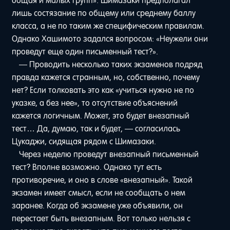
общая и малых групп». Шимазаки предполагал
лишь состязание по общему или среднему баллу
класса, а не по таким же специфическим правилам.
Однако Хашимото задался вопросом: «Неужели они
проведут еще один письменный тест?».
— Проводить несколько таких экзаменов подряд
правда кажется странным, но, собственно, почему
нет? Если толковать это как «учиться нужно не по
указке, а без нее», то отсутствие объяснений
кажется логичным. Может, это будет внезапный
тест… Да, думаю, так и будет, — согласилась
Цукаджи, сидящая рядом с Шимазаки.
Через неделю проведут внезапный письменный
тест? Вполне возможно. Однако тут есть
противоречие, и оно в слове «внезапный». Такой
экзамен имеет смысл, если не сообщать о нем
заранее. Когда об экзамене уже объявили, он
перестает быть внезапным. Вот только нельзя с