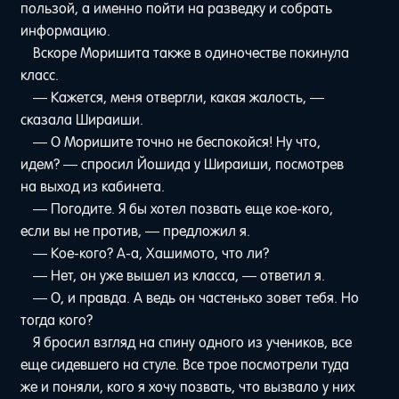
пользой, а именно пойти на разведку и собрать
информацию.
Вскоре Моришита также в одиночестве покинула
класс.
— Кажется, меня отвергли, какая жалость, —
сказала Шираиши.
— О Моришите точно не беспокойся! Ну что,
идем? — спросил Йошида у Шираиши, посмотрев
на выход из кабинета.
— Погодите. Я бы хотел позвать еще кое-кого,
если вы не против, — предложил я.
— Кое-кого? А-а, Хашимото, что ли?
— Нет, он уже вышел из класса, — ответил я.
— О, и правда. А ведь он частенько зовет тебя. Но
тогда кого?
Я бросил взгляд на спину одного из учеников, все
еще сидевшего на стуле. Все трое посмотрели туда
же и поняли, кого я хочу позвать, что вызвало у них