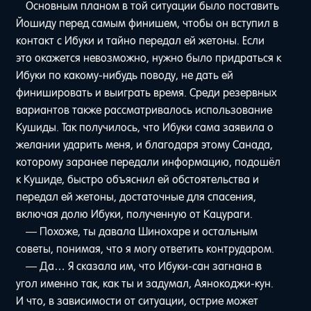
Основным планом в той ситуации было поставить
Йошиду перед самым финишем, чтобы он вступил в
контакт с Ибуки и тайно передал ей жетоны. Если
это окажется невозможно, нужно было придраться к
Ибуки по какому-нибудь поводу, не дать ей
финишировать и выиграть время. Среди резервных
вариантов также рассматривалось использование
Кушиды. Так получилось, что Ибуки сама заявила о
желании ударить меня, и благодаря этому Санада,
которому заранее передали информацию, подошёл
к Кушиде, быстро объяснил ей обстоятельства и
передал ей жетоны, достаточные для спасения,
включая долю Ибуки, полученную от Кацураги.
— Похоже, ты давала Шинохаре и остальным
советы, понимая, что я могу ответить контрударом.
— Да… Я сказала им, что Ибуки-сан загнана в
угол именно так, как ты и задумал, Аянокоджи-кун.
И что, в зависимости от ситуации, острие может