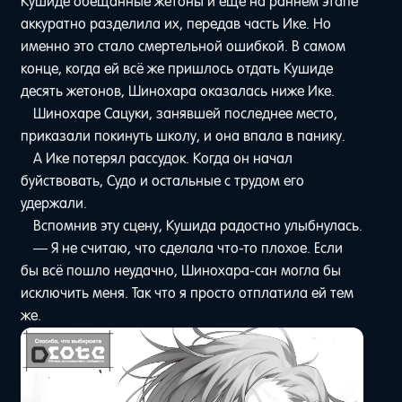
Кушиде обещанные жетоны и ещё на раннем этапе
аккуратно разделила их, передав часть Ике. Но
именно это стало смертельной ошибкой. В самом
конце, когда ей всё же пришлось отдать Кушиде
десять жетонов, Шинохара оказалась ниже Ике.
Шинохаре Сацуки, занявшей последнее место,
приказали покинуть школу, и она впала в панику.
А Ике потерял рассудок. Когда он начал
буйствовать, Судо и остальные с трудом его
удержали.
Вспомнив эту сцену, Кушида радостно улыбнулась.
— Я не считаю, что сделала что-то плохое. Если
бы всё пошло неудачно, Шинохара-сан могла бы
исключить меня. Так что я просто отплатила ей тем
же.