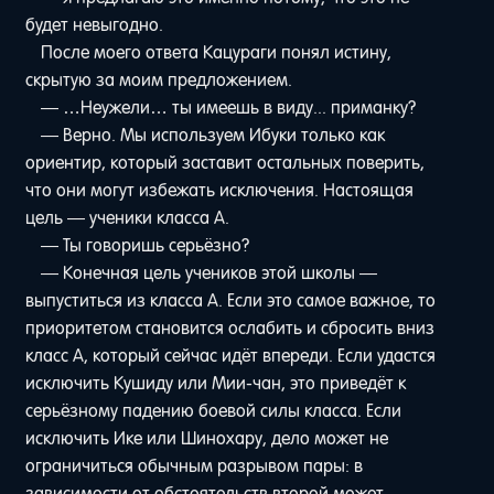
будет невыгодно.
После моего ответа Кацураги понял истину,
скрытую за моим предложением.
— …Неужели… ты имеешь в виду... приманку?
— Верно. Мы используем Ибуки только как
ориентир, который заставит остальных поверить,
что они могут избежать исключения. Настоящая
цель — ученики класса A.
— Ты говоришь серьёзно?
— Конечная цель учеников этой школы —
выпуститься из класса A. Если это самое важное, то
приоритетом становится ослабить и сбросить вниз
класс A, который сейчас идёт впереди. Если удастся
исключить Кушиду или Мии-чан, это приведёт к
серьёзному падению боевой силы класса. Если
исключить Ике или Шинохару, дело может не
ограничиться обычным разрывом пары: в
зависимости от обстоятельств второй может