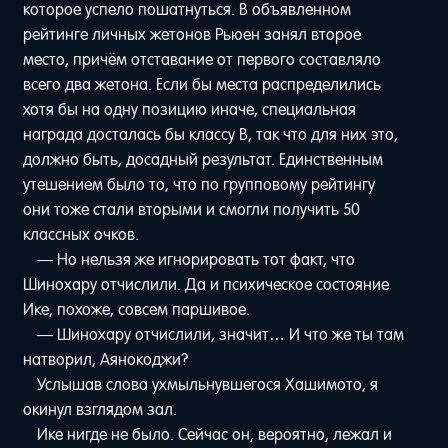
которое успело пошатнуться. В объявленном
рейтинге личных жетонов Рьюен занял второе
место, причём отставание от первого составляло
всего два жетона. Если бы места распределились
хотя бы на одну позицию иначе, специальная
награда досталась бы классу B, так что для них это,
должно быть, досадный результат. Единственным
утешением было то, что по групповому рейтингу
они тоже стали вторыми и смогли получить 50
классных очков.
— Но нельзя же игнорировать тот факт, что
Шинохару отчислили. Да и психическое состояние
Ике, похоже, совсем паршивое.
— Шинохару отчислили, значит… И что же ты там
натворил, Аянокоджи?
Услышав слова ухмыльнувшегося Хашимото, я
окинул взглядом зал.
Ике нигде не было. Сейчас он, вероятно, лежал и