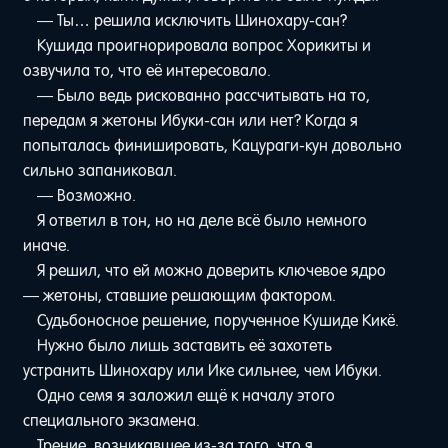
— Ты… решила исключить Шинохару-сан?
Кушида проигнорировала вопрос Хорикиты и
озвучила то, что её интересовало.
— Было ведь рискованно рассчитывать на то,
передам я жетоны Ибуки-сан или нет? Когда я
попыталась финишировать, Кацураги-кун довольно
сильно запаниковал.
— Возможно.
Я ответил в тон, но на деле всё было немного
иначе.
Я решил, что ей можно доверить ключевое ядро
— жетоны, ставшие решающим фактором.
Судьбоносное решение, порученное Кушиде Кикё.
Нужно было лишь заставить её захотеть
устранить Шинохару или Ике сильнее, чем Ибуки.
Одно семя я заложил ещё к началу этого
специального экзамена.
Трение, возникавшее из-за того, что я