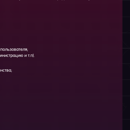
 пользователя;
нистрацию и т.п).
инства;