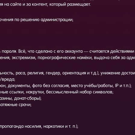
я на сайте и за контент, который размещает.
лючения по решению администрации;
пароля. Всё, что сделано с его аккаунта — считается действиями
ения, экстремизм, порнографические намёки, выдача себя за адми
ность, раса, религия, гендер, ориентация и т.д.), унижение досто
и/вреда;
, документы, фото без согласия, место учёбы/работы, IP и т.п.);
ные ссылки, накрутки, бессмысленный набор символов;
азины, донат-сборы);
затяжные срачи;
опаганда насилия, наркотики и т. п.);