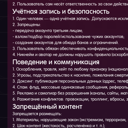
2. Пользователь сам несёт ответственность за свои действи
Учётная запись и безопасность
1. Один человек — одна учётная запись. Допускаются иск
2. Запрещены:
- передача аккаунта третьим лицам;
- взлом/подбор паролей/использование чужих аккаунтов;
- создание аккаунтов для обхода банов и ограничений.
3. Пользователь обязан обеспечивать конфиденциальность 
4. Никнейм и аватар не должны нарушать правила (оскорбл
Поведение и коммуникация
1. Оскорбления, травля, хейт по любому признаку (националь
2. Угрозы, подстрекательство к насилию, пожелания смерт
3. Доксинг: публикация персональных данных (адрес, телефон
4. Спам: флуд, массовые одинаковые сообщения, рефераль
5. Реклама и самопиар без разрешения (каналы, сайты, маг
6. Разжигание конфликтов: провокации, троллинг, вбросы, 
Запрещённый контент
Запрещается размещать:
1. Материалы, нарушающие закон (экстремизм, терроризм, пр
2. Шок-контент (жестокость, расчленёнка и т. п.);