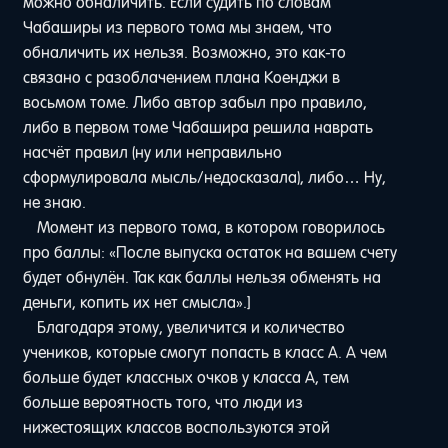
можно обналичить. Если судить по словам
Чабаширы из первого тома мы знаем, что
обналичить их нельзя. Возможно, это как-то
связано с разоблачением плана Коенджи в
восьмом томе. Либо автор забыл про правило,
либо в первом томе Чабашира решила наврать
насчёт правил (ну или неправильно
сформулировала мысль/недосказала), либо… Ну,
не знаю.
Момент из первого тома, в котором говорилось
про баллы: «После выпуска остаток на вашем счету
будет обнулён. Так как баллы нельзя обменять на
деньги, копить их нет смысла».]
Благодаря этому, увеличится и количество
учеников, которые смогут попасть в класс A. А чем
больше будет классных очков у класса A, тем
больше вероятность того, что люди из
нижестоящих классов воспользуются этой